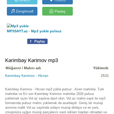
Zengimcell
Paylaş
MP3SAYT.az - Mp3 yukle pulsuz
f
Paylaş
Kərimbəy Kərimov mp3
Müğənni / Mahnı adı
Yüklənib
Kərimbəy Kərimov - Hicran
2531
Kərimbəy Kərimov - Hicran mp3 yüklə pulsuz , Azeri mahnilar, Turk
mahnilar ve En son Kərimbəy Kərimov mahnilar 2026 pulsuz
yuklemek üçün Vol.az saytina daxil olun. Vol.az mahni sayti ilə mp3
formatında pulsuz mahnı yükləmək də asanlaşdı. Geniş bir musiqi
arxivinə malik Vol.az saytinda onlayn musiqi dinləyə və ən yeni,
zövqünüzə uyğun musiqi parçalarını səsli reklam loqoları olmadan və