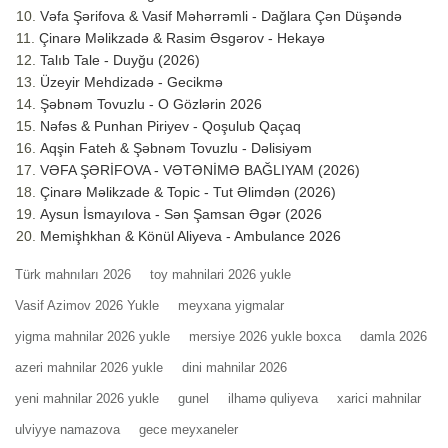
Vəfa Şərifova & Vasif Məhərrəmli - Dağlara Çən Düşəndə
Çinarə Məlikzadə & Rasim Əsgərov - Hekayə
Talıb Tale - Duyğu (2026)
Üzeyir Mehdizadə - Gecikmə
Şəbnəm Tovuzlu - O Gözlərin 2026
Nəfəs & Punhan Piriyev - Qoşulub Qaçaq
Aqşin Fateh & Şəbnəm Tovuzlu - Dəlisiyəm
VƏFA ŞƏRİFOVA - VƏTƏNİMƏ BAĞLIYAM (2026)
Çinarə Məlikzade & Topic - Tut Əlimdən (2026)
Aysun İsmayılova - Sən Şamsan Əgər (2026
Memişhkhan & Könül Aliyeva - Ambulance 2026
Türk mahnıları 2026
toy mahnilari 2026 yukle
Vasif Azimov 2026 Yukle
meyxana yigmalar
yigma mahnilar 2026 yukle
mersiye 2026 yukle boxca
damla 2026
azeri mahnilar 2026 yukle
dini mahnilar 2026
yeni mahnilar 2026 yukle
gunel
ilhamə quliyeva
xarici mahnilar
ulviyye namazova
gece meyxaneler