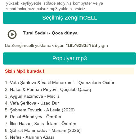
yüksək keyfiyyətdə istifadə etdiyiniz kompyuter və ya
smartfonlarınıza pulsuz mp3 yukle bilərsiniz.
Seçilmiş ZengimCELL
Tural Sədalı - Qoca dünya
Bu Zengimcelli yükləmək üçün
*185*6283#YES
yığın
Populyar mp3
Sizin Mp3 burada !
Vəfa Şərifova & Vasif Məhərrəmli - Qəmzələrin Oxdur
Nəfəs & Pünhan Piriyev - Qoşulub Qaçaq
Aygün Kazımova - Məclis
Vəfa Şərifova - Uzaq Dur
Şəbnəm Tovuzlu - A Leyla (2026)
Rəsul Əfəndiyev - Ömrüm
İlkin Hasan, Xatirə İslam - Ömrüm
Şöhrət Məmmədov - Mənəm (2026)
Nəfəs - Xanımın Ağası