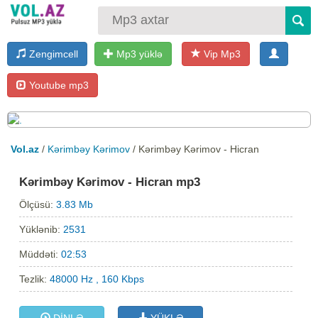
Zengimcell
Mp3 yüklə
Vip Mp3
Youtube mp3
Vol.az
/
Kərimbəy Kərimov
/ Kərimbəy Kərimov - Hicran
Kərimbəy Kərimov - Hicran mp3
Ölçüsü:
3.83 Mb
Yüklənib:
2531
Müddəti:
02:53
Tezlik:
48000 Hz , 160 Kbps
DİNLƏ
YÜKLƏ