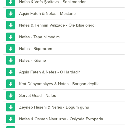
Nəfəs & Vəfa Şərifova - Səni məndən
Aqşin Fateh & Nəfəs - Məstanə
Nəfəs & Təhmin Vəlizadə - Ölə bilsə ölərdi
Nəfəs - Tapa bilmədim
Nəfəs - Biqəraram
Nəfəs - Küsmə
Aqsin Fateh & Nefes - O Hardadir
İfrat Dünyamalıyev & Nəfəs - Barışan deyilik
Sərvət Əsəd - Nəfəs
Zeynəb Həsəni & Nəfəs - Doğum günü
Nəfəs & Osman Navruzov - Osiyoda Evropada