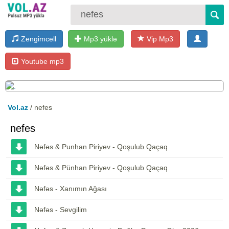
Zengimcell
Mp3 yüklə
Vip Mp3
Youtube mp3
Vol.az
/ nefes
nefes
Nəfəs & Punhan Piriyev - Qoşulub Qaçaq
Nəfəs & Pünhan Piriyev - Qoşulub Qaçaq
Nəfəs - Xanımın Ağası
Nəfəs - Sevgilim