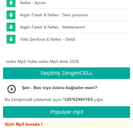
Nəfəs - Aycan
Aqşin Fateh & Nəfəs - Səni yanasan
Aqşin Fateh & Nəfəs - Mələksənmi
Vəfa Şərifova & Nəfəs - Getdi
nefes Mp3 Yukle nefes Mp3 dinle 2026
Seçilmiş ZengimCELL
Şeir - Bəs niyə özünə bağladın məni?
Bu Zengimcelli yükləmək üçün
*185*6299#YES
yığın
Populyar mp3
Sizin Mp3 burada !