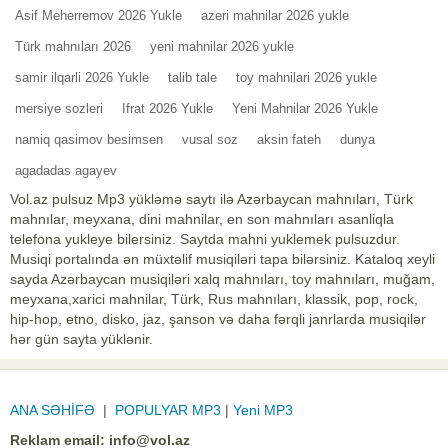
Asif Meherremov 2026 Yukle
azeri mahnilar 2026 yukle
Türk mahnıları 2026
yeni mahnilar 2026 yukle
samir ilqarli 2026 Yukle
talib tale
toy mahnilari 2026 yukle
mersiye sozleri
Ifrat 2026 Yukle
Yeni Mahnilar 2026 Yukle
namiq qasimov besimsen
vusal soz
aksin fateh
dunya
agadadas agayev
Vol.az pulsuz Mp3 yükləmə saytı ilə Azərbaycan mahnıları, Türk
mahnılar, meyxana, dini mahnilar, en son mahnıları asanliqla
telefona yukleye bilersiniz. Saytda mahni yuklemek pulsuzdur.
Musiqi portalında ən müxtəlif musiqiləri tapa bilərsiniz. Kataloq xeyli
sayda Azərbaycan musiqiləri xalq mahnıları, toy mahnıları, muğam,
meyxana,xarici mahnilar, Türk, Rus mahnıları, klassik, pop, rock,
hip-hop, etno, disko, jaz, şanson və daha fərqli janrlarda musiqilər
hər gün sayta yüklənir.
ANA SƏHİFƏ
|
POPULYAR MP3
|
Yeni MP3
Reklam email:
info@vol.az