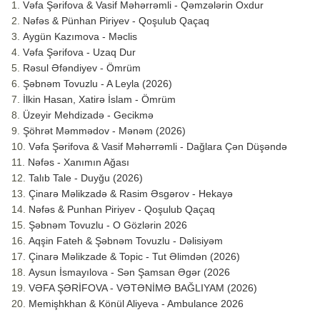
Vəfa Şərifova & Vasif Məhərrəmli - Qəmzələrin Oxdur
Nəfəs & Pünhan Piriyev - Qoşulub Qaçaq
Aygün Kazımova - Məclis
Vəfa Şərifova - Uzaq Dur
Rəsul Əfəndiyev - Ömrüm
Şəbnəm Tovuzlu - A Leyla (2026)
İlkin Hasan, Xatirə İslam - Ömrüm
Üzeyir Mehdizadə - Gecikmə
Şöhrət Məmmədov - Mənəm (2026)
Vəfa Şərifova & Vasif Məhərrəmli - Dağlara Çən Düşəndə
Nəfəs - Xanımın Ağası
Talıb Tale - Duyğu (2026)
Çinarə Məlikzadə & Rasim Əsgərov - Hekayə
Nəfəs & Punhan Piriyev - Qoşulub Qaçaq
Şəbnəm Tovuzlu - O Gözlərin 2026
Aqşin Fateh & Şəbnəm Tovuzlu - Dəlisiyəm
Çinarə Məlikzade & Topic - Tut Əlimdən (2026)
Aysun İsmayılova - Sən Şamsan Əgər (2026
VƏFA ŞƏRİFOVA - VƏTƏNİMƏ BAĞLIYAM (2026)
Memişhkhan & Könül Aliyeva - Ambulance 2026