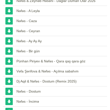
Nəfəs & Zeynəb Həsəni - Dağlar Duman Olar 2026
Nəfəs - A Leyla
Nəfəs - Cəza
Nəfəs - Ceyran
Nəfəs - Ay Ay Ay
Nəfəs - Bir gün
Pünhan Piriyev & Nəfəs - Qara qaş qara göz
Vəfa Şərifova & Nəfəs - Açılma sabahım
Dj Aqil & Nəfəs - Dostum (Remix 2025)
Nəfəs - Dostum
Nəfəs - İncimə