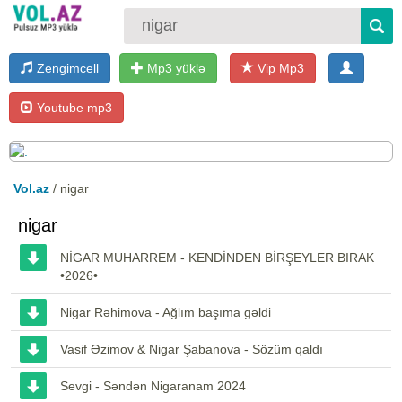
Zengimcell
Mp3 yüklə
Vip Mp3
Youtube mp3
Vol.az
/ nigar
nigar
NİGAR MUHARREM - KENDİNDEN BİRŞEYLER BIRAK
•2026•
Nigar Rəhimova - Ağlım başıma gəldi
Vasif Əzimov & Nigar Şabanova - Sözüm qaldı
Sevgi - Səndən Nigaranam 2024