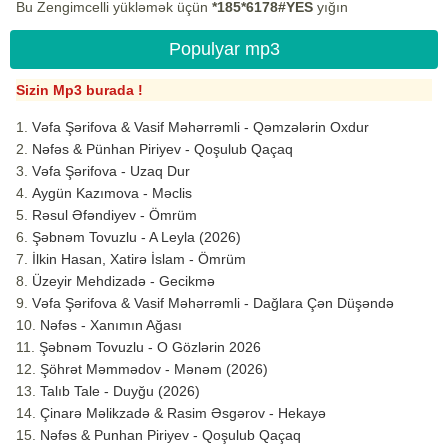
Bu Zengimcelli yükləmək üçün
*185*6178#YES
yığın
Populyar mp3
Sizin Mp3 burada !
Vəfa Şərifova & Vasif Məhərrəmli - Qəmzələrin Oxdur
Nəfəs & Pünhan Piriyev - Qoşulub Qaçaq
Vəfa Şərifova - Uzaq Dur
Aygün Kazımova - Məclis
Rəsul Əfəndiyev - Ömrüm
Şəbnəm Tovuzlu - A Leyla (2026)
İlkin Hasan, Xatirə İslam - Ömrüm
Üzeyir Mehdizadə - Gecikmə
Vəfa Şərifova & Vasif Məhərrəmli - Dağlara Çən Düşəndə
Nəfəs - Xanımın Ağası
Şəbnəm Tovuzlu - O Gözlərin 2026
Şöhrət Məmmədov - Mənəm (2026)
Talıb Tale - Duyğu (2026)
Çinarə Məlikzadə & Rasim Əsgərov - Hekayə
Nəfəs & Punhan Piriyev - Qoşulub Qaçaq