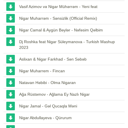
Vasif Azimov və Nigar Mühərrəm - Yeni feat
Nigar Muharrəm - Sənsizlik (Official Remix)
Nigar Camal & Aygün Bəylər - Nəfəsim Qəlbim
Dj Roshka feat Nigar Süleymanova - Turkish Mashup
2023
Aslixan & Nigar Farkhad - Sən Səbəb
Nigar Muharrem - Fincan
Natavan Həbibi - Olma Nigaran
Ağa Rüstəmov - Ağlama Ey Nazlı Nigar
Nigar Jamal - Gəl Qucaqla Məni
Nigar Abdullayeva - Qürurum