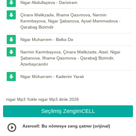
Nigar Abdullayeva - Darixiram
Çinarə Məlikzadə, İlhamə Qasımova, Nərmin
Kərimbəyova, Nigar Şabanova, Aysel Məmmədova -
Qarabag Bizimdir
Nigar Muharrem - Bəlkə Də
Narmin Karimbayova, Çinarə Məlikzadə, Aisel, Nigar
Şabanova, İlhamə Qasımova - Qarabağ Bizimdir,
Azərbaycandır
Nigar Müharrəm - Kaderim Yaralı
nigar Mp3 Yukle nigar Mp3 dinle 2026
Seçilmiş ZengimCELL
Azercell: Bu nömrəyə zəng çatmır (orijinal)