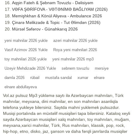
Aqşin Fateh & Şəbnəm Tovuzlu - Dəlisiyəm
VƏFA ŞƏRİFOVA - VƏTƏNİMƏ BAĞLIYAM (2026)
Memişhkhan & Könül Aliyeva - Ambulance 2026
Çinarə Məlikzade & Topic - Tut Əlimdən (2026)
Mürsəl Səfərov - Günahkarıq 2026
yeni mahnilar 2026 yukle
azeri mahnilar 2026 yukle
Vasif Azimov 2026 Yukle
Roya yeni mahnilari 2026
toy mahnilari 2026 yukle
yeni mahnilar 2026 mp3
Uzeyir Mehdizade 2026 Yukle
sebnem tovuzlu
mersiye
damla 2026
rübail
mustafa sandal
xumar
elnarə
elnare abdullayeva
Vol.az pulsuz Mp3 yükləmə saytı ilə Azərbaycan mahnıları, Türk
mahnılar, meyxana, dini mahnilar, en son mahnıları asanliqla
telefona yukleye bilersiniz. Saytda mahni yuklemek pulsuzdur.
Musiqi portalında ən müxtəlif musiqiləri tapa bilərsiniz. Kataloq xeyli
sayda Azərbaycan musiqiləri xalq mahnıları, toy mahnıları, muğam,
meyxana,xarici mahnilar, Türk, Rus mahnıları, klassik, pop, rock,
hip-hop, etno, disko, jaz, şanson və daha fərqli janrlarda musiqilər