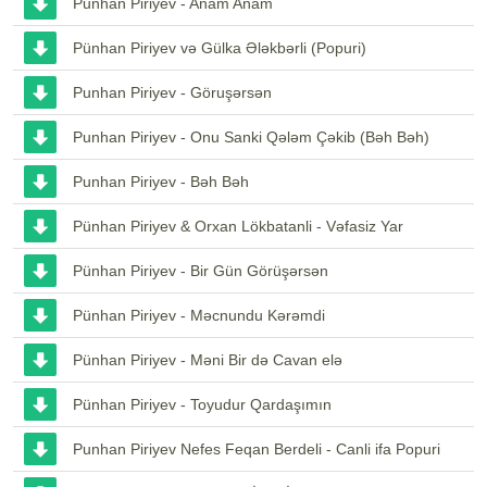
Punhan Piriyev - Anam Anam
Pünhan Piriyev və Gülka Ələkbərli (Popuri)
Punhan Piriyev - Göruşərsən
Punhan Piriyev - Onu Sanki Qələm Çəkib (Bəh Bəh)
Punhan Piriyev - Bəh Bəh
Pünhan Piriyev & Orxan Lökbatanli - Vəfasiz Yar
Pünhan Piriyev - Bir Gün Görüşərsən
Pünhan Piriyev - Məcnundu Kərəmdi
Pünhan Piriyev - Məni Bir də Cavan elə
Pünhan Piriyev - Toyudur Qardaşımın
Punhan Piriyev Nefes Feqan Berdeli - Canli ifa Popuri