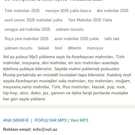
Türk mahnıları 2026
mersiye 2026 yukle boxca
dini mahnilar 2026
sevil sevinc 2026 mahnilari yukle
Yeni Mahnilar 2026 Yukle
sevgiye aid mahnilar 2026
sebnem tovuzlu
Roya yeni mahnilari 2026
azeri mahnilar 2026 yukle
talib tale
şəbnəm tovuzlu
balaəli
hind
dilberim
mersiyye
Vol.az pulsuz Mp3 yükləmə saytı ilə Azərbaycan mahnıları, Türk
mahnılar, meyxana, dini mahnilar, en son mahnıları asanliqla
telefona yukleye bilersiniz. Saytda mahni yuklemek pulsuzdur.
Musiqi portalında ən müxtəlif musiqiləri tapa bilərsiniz. Kataloq xeyli
sayda Azərbaycan musiqiləri xalq mahnıları, toy mahnıları, muğam,
meyxana,xarici mahnilar, Türk, Rus mahnıları, klassik, pop, rock,
hip-hop, etno, disko, jaz, şanson və daha fərqli janrlarda musiqilər
hər gün sayta yüklənir.
ANA SƏHİFƏ
|
POPULYAR MP3
|
Yeni MP3
Reklam email:
info@vol.az