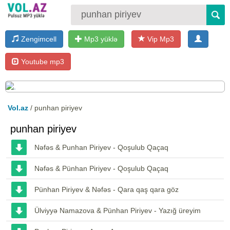
Zengimcell
Mp3 yüklə
Vip Mp3
Youtube mp3
Vol.az
/ punhan piriyev
punhan piriyev
Nəfəs & Punhan Piriyev - Qoşulub Qaçaq
Nəfəs & Pünhan Piriyev - Qoşulub Qaçaq
Pünhan Piriyev & Nəfəs - Qara qaş qara göz
Ülviyyə Namazova & Pünhan Piriyev - Yazığ üreyim