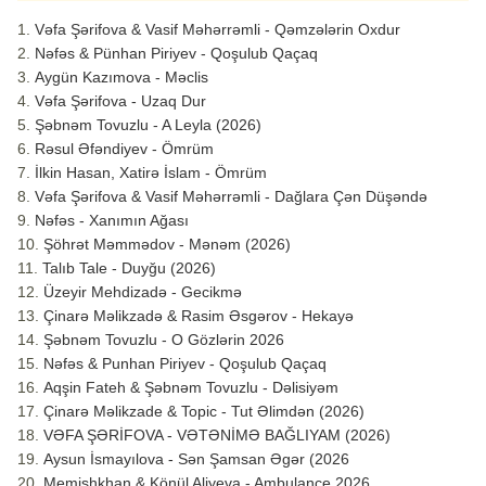
Vəfa Şərifova & Vasif Məhərrəmli - Qəmzələrin Oxdur
Nəfəs & Pünhan Piriyev - Qoşulub Qaçaq
Aygün Kazımova - Məclis
Vəfa Şərifova - Uzaq Dur
Şəbnəm Tovuzlu - A Leyla (2026)
Rəsul Əfəndiyev - Ömrüm
İlkin Hasan, Xatirə İslam - Ömrüm
Vəfa Şərifova & Vasif Məhərrəmli - Dağlara Çən Düşəndə
Nəfəs - Xanımın Ağası
Şöhrət Məmmədov - Mənəm (2026)
Talıb Tale - Duyğu (2026)
Üzeyir Mehdizadə - Gecikmə
Çinarə Məlikzadə & Rasim Əsgərov - Hekayə
Şəbnəm Tovuzlu - O Gözlərin 2026
Nəfəs & Punhan Piriyev - Qoşulub Qaçaq
Aqşin Fateh & Şəbnəm Tovuzlu - Dəlisiyəm
Çinarə Məlikzade & Topic - Tut Əlimdən (2026)
VƏFA ŞƏRİFOVA - VƏTƏNİMƏ BAĞLIYAM (2026)
Aysun İsmayılova - Sən Şamsan Əgər (2026
Memişhkhan & Könül Aliyeva - Ambulance 2026