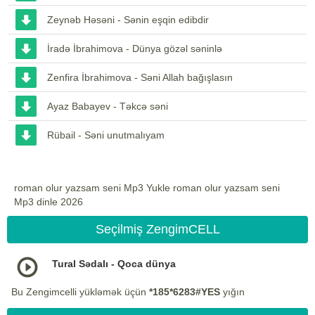
Zeynəb Həsəni - Sənin eşqin edibdir
İradə İbrahimova - Dünya gözəl səninlə
Zenfira İbrahimova - Səni Allah bağışlasın
Ayaz Babayev - Təkcə səni
Rübail - Səni unutmalıyam
roman olur yazsam seni Mp3 Yukle roman olur yazsam seni
Mp3 dinle 2026
Seçilmiş ZengimCELL
Tural Sədalı - Qoca dünya
Bu Zengimcelli yükləmək üçün
*185*6283#YES
yığın