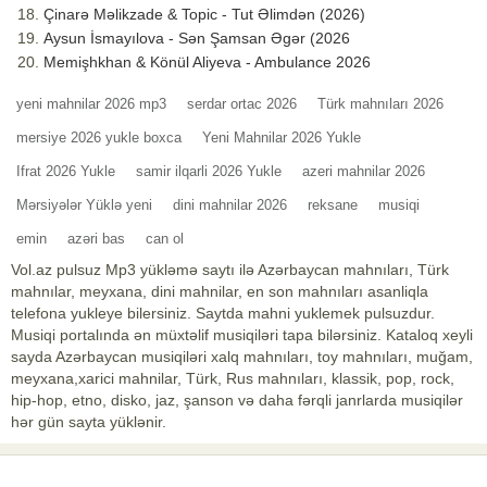
Çinarə Məlikzade & Topic - Tut Əlimdən (2026)
Aysun İsmayılova - Sən Şamsan Əgər (2026
Memişhkhan & Könül Aliyeva - Ambulance 2026
yeni mahnilar 2026 mp3
serdar ortac 2026
Türk mahnıları 2026
mersiye 2026 yukle boxca
Yeni Mahnilar 2026 Yukle
Ifrat 2026 Yukle
samir ilqarli 2026 Yukle
azeri mahnilar 2026
Mərsiyələr Yüklə yeni
dini mahnilar 2026
reksane
musiqi
emin
azəri bas
can ol
Vol.az pulsuz Mp3 yükləmə saytı ilə Azərbaycan mahnıları, Türk
mahnılar, meyxana, dini mahnilar, en son mahnıları asanliqla
telefona yukleye bilersiniz. Saytda mahni yuklemek pulsuzdur.
Musiqi portalında ən müxtəlif musiqiləri tapa bilərsiniz. Kataloq xeyli
sayda Azərbaycan musiqiləri xalq mahnıları, toy mahnıları, muğam,
meyxana,xarici mahnilar, Türk, Rus mahnıları, klassik, pop, rock,
hip-hop, etno, disko, jaz, şanson və daha fərqli janrlarda musiqilər
hər gün sayta yüklənir.