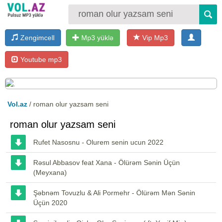
Zengimcell
Mp3 yüklə
Vip Mp3
Youtube mp3
Vol.az
/ roman olur yazsam seni
roman olur yazsam seni
Rufet Nasosnu - Olurem senin ucun 2022
Rəsul Abbasov feat Xana - Ölürəm Sənin Üçün
(Meyxana)
Şəbnəm Tovuzlu & Ali Pormehr - Ölürəm Mən Sənin
Üçün 2020