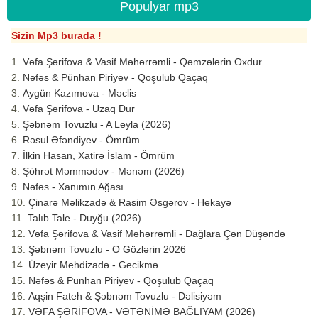
Populyar mp3
Sizin Mp3 burada !
Vəfa Şərifova & Vasif Məhərrəmli - Qəmzələrin Oxdur
Nəfəs & Pünhan Piriyev - Qoşulub Qaçaq
Aygün Kazımova - Məclis
Vəfa Şərifova - Uzaq Dur
Şəbnəm Tovuzlu - A Leyla (2026)
Rəsul Əfəndiyev - Ömrüm
İlkin Hasan, Xatirə İslam - Ömrüm
Şöhrət Məmmədov - Mənəm (2026)
Nəfəs - Xanımın Ağası
Çinarə Məlikzadə & Rasim Əsgərov - Hekayə
Talıb Tale - Duyğu (2026)
Vəfa Şərifova & Vasif Məhərrəmli - Dağlara Çən Düşəndə
Şəbnəm Tovuzlu - O Gözlərin 2026
Üzeyir Mehdizadə - Gecikmə
Nəfəs & Punhan Piriyev - Qoşulub Qaçaq
Aqşin Fateh & Şəbnəm Tovuzlu - Dəlisiyəm
VƏFA ŞƏRİFOVA - VƏTƏNİMƏ BAĞLIYAM (2026)