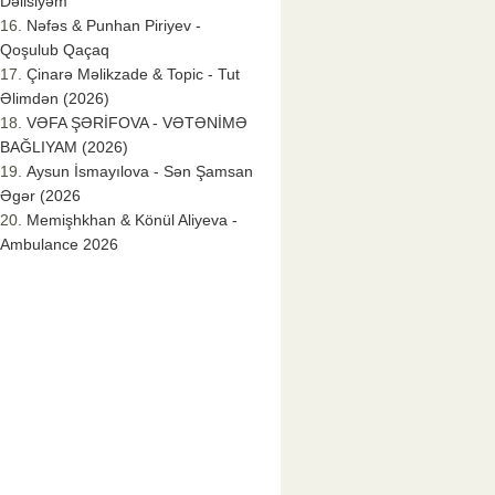
Dəlisiyəm
Nəfəs & Punhan Piriyev -
Qoşulub Qaçaq
Çinarə Məlikzade & Topic - Tut
Əlimdən (2026)
VƏFA ŞƏRİFOVA - VƏTƏNİMƏ
BAĞLIYAM (2026)
Aysun İsmayılova - Sən Şamsan
Əgər (2026
Memişhkhan & Könül Aliyeva -
Ambulance 2026