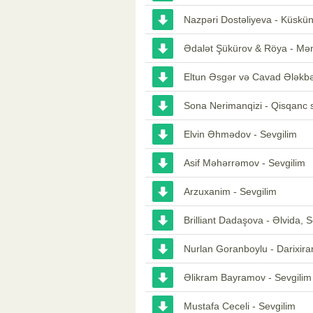
Nazpəri Dostəliyeva - Küskün
Ədalət Şükürov & Röya - Mən
Eltun Əsgər və Cavad Ələkbə
Sona Nerimanqizi - Qisqanc 
Elvin Əhmədov - Sevgilim
Asif Məhərrəmov - Sevgilim
Arzuxanim - Sevgilim
Brilliant Dadaşova - Əlvida, S
Nurlan Goranboylu - Darixira
Əlikram Bayramov - Sevgilim 
Mustafa Ceceli - Sevgilim