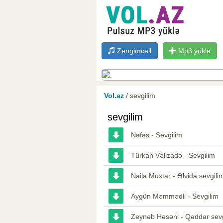
Zengimcell
Mp3 yüklə
Vol.az
/ sevgilim
sevgilim
Nəfəs - Sevgilim
Türkan Vəlizadə - Sevgilim
Naila Muxtar - Əlvida sevgili
Aygün Məmmədli - Sevgilim
Zeynəb Həsəni - Qəddar sevg