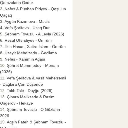
Qəmzələrin Oxdur
Nəfəs & Pünhan Piriyev - Qoşulub
Qaçaq
Aygün Kazımova - Məclis
Vəfa Şərifova - Uzaq Dur
Şəbnəm Tovuzlu - A Leyla (2026)
Rəsul Əfəndiyev - Ömrüm
İlkin Hasan, Xatirə İslam - Ömrüm
Üzeyir Mehdizadə - Gecikmə
Nəfəs - Xanımın Ağası
Şöhrət Məmmədov - Mənəm
(2026)
Vəfa Şərifova & Vasif Məhərrəmli
- Dağlara Çən Düşəndə
Talıb Tale - Duyğu (2026)
Çinarə Məlikzadə & Rasim
Əsgərov - Hekayə
Şəbnəm Tovuzlu - O Gözlərin
2026
Aqşin Fateh & Şəbnəm Tovuzlu -