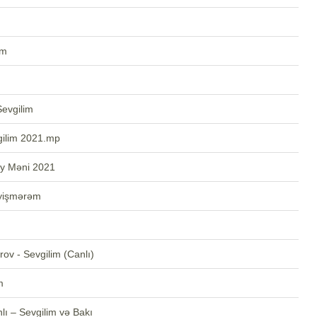
im
Sevgilim
gilim 2021.mp
uy Məni 2021
əyişmərəm
ov - Sevgilim (Canlı)
m
lı – Sevgilim və Bakı