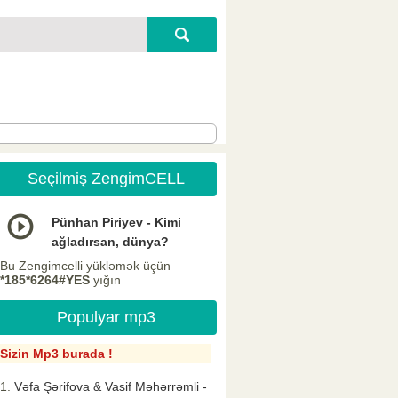
Seçilmiş ZengimCELL
Pünhan Piriyev - Kimi
ağladırsan, dünya?
Bu Zengimcelli yükləmək üçün
*185*6264#YES
yığın
Populyar mp3
Sizin Mp3 burada !
Vəfa Şərifova & Vasif Məhərrəmli -