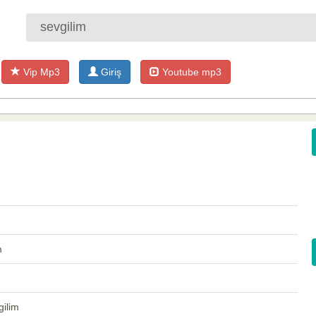
Vip Mp3
Giriş
Youtube mp3
m
ilim