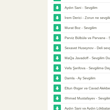
Aydın Sani - Sevgilim
İrem Derici - Zorun ne sevgil
Murat Boz - Sevgilim
Pərviz Bülbülə və Pərvanə - 
Sexavet Huseynov - Deli sev
MaQa Javadoff - Sevgilim D
Vəfa Şərifova - Sevgilimə D
Damla - Ay Sevgilim
Eltun Əsgər və Cavad Alekber
Əhməd Mustafayev - Sevgili
Aydın Sani və Aydın Lökbatan