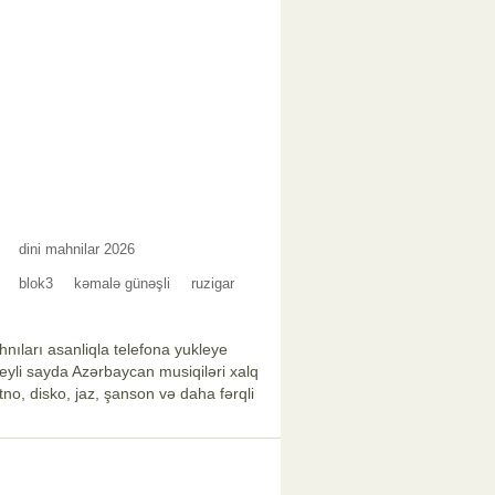
dini mahnilar 2026
blok3
kəmalə günəşli
ruzigar
nıları asanliqla telefona yukleye
xeyli sayda Azərbaycan musiqiləri xalq
no, disko, jaz, şanson və daha fərqli