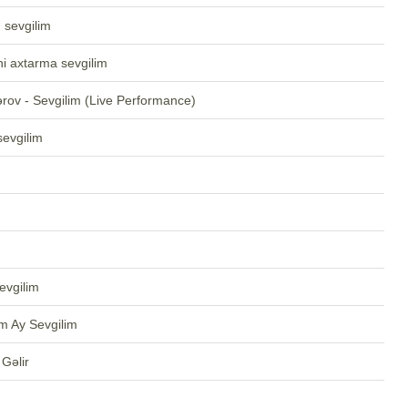
 sevgilim
i axtarma sevgilim
rov - Sevgilim (Live Performance)
sevgilim
evgilim
m Ay Sevgilim
Gəlir