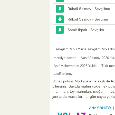
Rübail Əzimov - Sevgilimə
Rübail Əzimov - Sevgilim
Samir İlqarlı - Sevgilim
sevgilim Mp3 Yukle sevgilim Mp3 din
mersiye sozleri
Vasif Azimov 2026 Yuk
Asif Meherremov 2026 Yukle
Türk mah
vasif əzimov
Vol.az pulsuz Mp3 yükləmə saytı ilə Az
bilersiniz. Saytda mahni yuklemek pulsu
mahnıları, toy mahnıları, muğam, meyxa
janrlarda musiqilər hər gün sayta yüklə
ANA SƏHİFƏ