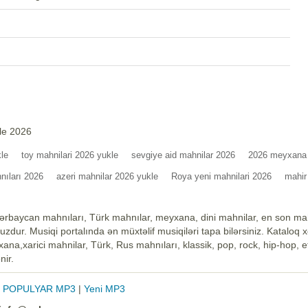
le 2026
le
toy mahnilari 2026 yukle
sevgiye aid mahnilar 2026
2026 meyxana
nıları 2026
azeri mahnilar 2026 yukle
Roya yeni mahnilari 2026
mahir
ərbaycan mahnıları, Türk mahnılar, meyxana, dini mahnilar, en son mah
zdur. Musiqi portalında ən müxtəlif musiqiləri tapa bilərsiniz. Kataloq 
na,xarici mahnilar, Türk, Rus mahnıları, klassik, pop, rock, hip-hop, et
nir.
|
POPULYAR MP3
|
Yeni MP3