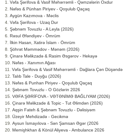
Vəfa Şərifova & Vasif Məhərrəmli - Qəmzələrin Oxdur
Nəfəs & Pünhan Piriyev - Qoşulub Qaçaq
Aygün Kazımova - Məclis
Vəfa Şərifova - Uzaq Dur
Şəbnəm Tovuzlu - A Leyla (2026)
Rəsul Əfəndiyev - Ömrüm
İlkin Hasan, Xatirə İslam - Ömrüm
Şöhrət Məmmədov - Mənəm (2026)
Çinarə Məlikzadə & Rasim Əsgərov - Hekayə
Nəfəs - Xanımın Ağası
Vəfa Şərifova & Vasif Məhərrəmli - Dağlara Çən Düşəndə
Talıb Tale - Duyğu (2026)
Nəfəs & Punhan Piriyev - Qoşulub Qaçaq
Şəbnəm Tovuzlu - O Gözlərin 2026
VƏFA ŞƏRİFOVA - VƏTƏNİMƏ BAĞLIYAM (2026)
Çinarə Məlikzade & Topic - Tut Əlimdən (2026)
Aqşin Fateh & Şəbnəm Tovuzlu - Dəlisiyəm
Üzeyir Mehdizadə - Gecikmə
Aysun İsmayılova - Sən Şamsan Əgər (2026
Memişhkhan & Könül Aliyeva - Ambulance 2026