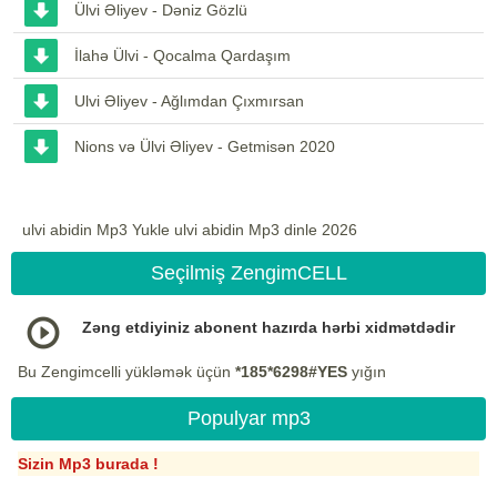
Ülvi Əliyev - Dəniz Gözlü
İlahə Ülvi - Qocalma Qardaşım
Ulvi Əliyev - Ağlımdan Çıxmırsan
Nions və Ülvi Əliyev - Getmisən 2020
ulvi abidin Mp3 Yukle ulvi abidin Mp3 dinle 2026
Seçilmiş ZengimCELL
Zəng etdiyiniz abonent hazırda hərbi xidmətdədir
Bu Zengimcelli yükləmək üçün
*185*6298#YES
yığın
Populyar mp3
Sizin Mp3 burada !