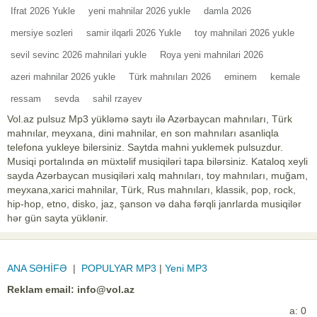
Ifrat 2026 Yukle
yeni mahnilar 2026 yukle
damla 2026
mersiye sozleri
samir ilqarli 2026 Yukle
toy mahnilari 2026 yukle
sevil sevinc 2026 mahnilari yukle
Roya yeni mahnilari 2026
azeri mahnilar 2026 yukle
Türk mahnıları 2026
eminem
kemale
ressam
sevda
sahil rzayev
Vol.az pulsuz Mp3 yükləmə saytı ilə Azərbaycan mahnıları, Türk
mahnılar, meyxana, dini mahnilar, en son mahnıları asanliqla
telefona yukleye bilersiniz. Saytda mahni yuklemek pulsuzdur.
Musiqi portalında ən müxtəlif musiqiləri tapa bilərsiniz. Kataloq xeyli
sayda Azərbaycan musiqiləri xalq mahnıları, toy mahnıları, muğam,
meyxana,xarici mahnilar, Türk, Rus mahnıları, klassik, pop, rock,
hip-hop, etno, disko, jaz, şanson və daha fərqli janrlarda musiqilər
hər gün sayta yüklənir.
ANA SƏHİFƏ
|
POPULYAR MP3
|
Yeni MP3
Reklam email:
info@vol.az
a: 0