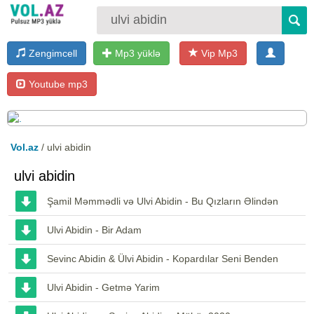
Zengimcell
Mp3 yüklə
Vip Mp3
Youtube mp3
Vol.az
/ ulvi abidin
ulvi abidin
Şamil Məmmədli və Ulvi Abidin - Bu Qızların Əlindən
Ulvi Abidin - Bir Adam
Sevinc Abidin & Ülvi Abidin - Kopardılar Seni Benden
Ulvi Abidin - Getmə Yarim