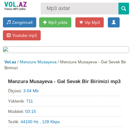
Zengimcell
Mp3 yüklə
Vip Mp3
Youtube mp3
Vol.az
/
Mənzurə Musayeva
/ Mənzurə Musayeva - Gəl Sevək Bir
Birimizi
Mənzurə Musayeva - Gəl Sevək Bir Birimizi mp3
Ölçüsü:
3.04 Mb
Yüklənib:
711
Müddəti:
03:15
Tezlik:
44100 Hz , 128 Kbps