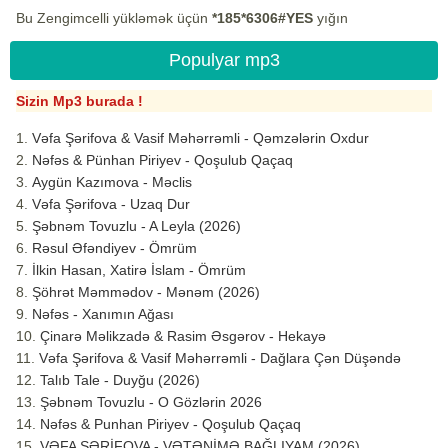
Bu Zengimcelli yükləmək üçün
*185*6306#YES
yığın
Populyar mp3
Sizin Mp3 burada !
Vəfa Şərifova & Vasif Məhərrəmli - Qəmzələrin Oxdur
Nəfəs & Pünhan Piriyev - Qoşulub Qaçaq
Aygün Kazımova - Məclis
Vəfa Şərifova - Uzaq Dur
Şəbnəm Tovuzlu - A Leyla (2026)
Rəsul Əfəndiyev - Ömrüm
İlkin Hasan, Xatirə İslam - Ömrüm
Şöhrət Məmmədov - Mənəm (2026)
Nəfəs - Xanımın Ağası
Çinarə Məlikzadə & Rasim Əsgərov - Hekayə
Vəfa Şərifova & Vasif Məhərrəmli - Dağlara Çən Düşəndə
Talıb Tale - Duyğu (2026)
Şəbnəm Tovuzlu - O Gözlərin 2026
Nəfəs & Punhan Piriyev - Qoşulub Qaçaq
VƏFA ŞƏRİFOVA - VƏTƏNİMƏ BAĞLIYAM (2026)