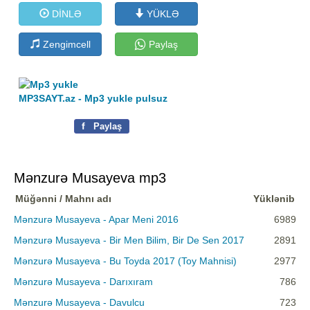
DİNLƏ
YÜKLƏ
Zengimcell
Paylaş
MP3SAYT.az - Mp3 yukle pulsuz
f
Paylaş
Mənzurə Musayeva mp3
Müğənni / Mahnı adı
Yüklənib
Mənzurə Musayeva - Apar Meni 2016
6989
Mənzurə Musayeva - Bir Men Bilim, Bir De Sen 2017
2891
Mənzurə Musayeva - Bu Toyda 2017 (Toy Mahnisi)
2977
Mənzurə Musayeva - Darıxıram
786
Mənzurə Musayeva - Davulcu
723