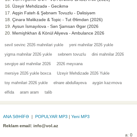
Üzeyir Mehdizadə - Gecikmə
Aqşin Fateh & Şəbnəm Tovuzlu - Dəlisiyəm
Çinarə Məlikzade & Topic - Tut Əlimdən (2026)
Aysun İsmayılova - Sən Şamsan Əgər (2026
Memişhkhan & Könül Aliyeva - Ambulance 2026
sevil sevinc 2026 mahnilari yukle
yeni mahnilar 2026 yukle
yigma mahnilar 2026 yukle
sebnem tovuzlu
dini mahnilar 2026
sevgiye aid mahnilar 2026
2026 meyxana
mersiye 2026 yukle boxca
Uzeyir Mehdizade 2026 Yukle
toy mahnilari 2026 yukle
elnare abdullayeva
aygün kazımova
elfida
aram aram
talib
ANA SƏHİFƏ
|
POPULYAR MP3
|
Yeni MP3
Reklam email:
info@vol.az
a: 0