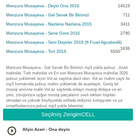
Mənzurə Musayeva - Deyin Ona 2016
14519
Mənzurə Musayeva - Gəl Sevək Bir Birimizi
711
Mənzurə Musayeva - Nazlana Nazlana 2015
3411
Mənzurə Musayeva - Sene Gore 2016
2790
Mənzurə Musayeva - Seni Deyirler 2018 (ft Fuad Agcabedili)
1636
Mənzurə Musayeva - Tort 2014
5550
Mənzurə Musayeva - Gəl Sevək Bir Birimizi mp3 yüklə pulsuz , Azeri
mahnilar, Turk mahnilar ve En son Mənzurə Musayeva mahnilar 2026
pulsuz yuklemek üçün Vol.az saytina daxil olun. Vol.az mahni sayti ilə
mp3 formatında pulsuz mahnı yükləmək də asanlaşdı. Geniş bir
musiqi arxivinə malik Vol.az saytinda onlayn musiqi dinləyə və ən
yeni, zövqünüzə uyğun musiqi parçalarını səsli reklam loqoları
olmadan və yüksək keyfiyyətdə istifadə etdiyiniz kompyuter və ya
smartfonlarınıza pulsuz mp3 yukle bilərsiniz.
Seçilmiş ZengimCELL
Afşin Azəri - Ona deyin