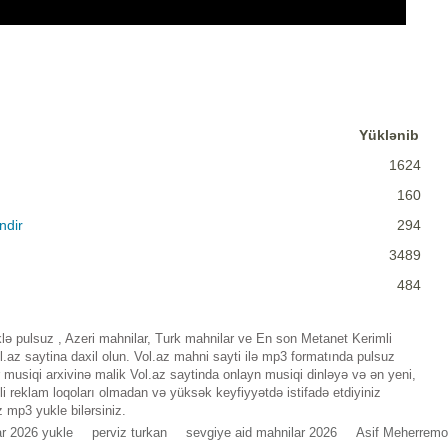
Yüklənib
1624
160
ndir
294
3489
484
lə pulsuz , Azeri mahnilar, Turk mahnilar ve En son Metanet Kerimli
az saytina daxil olun. Vol.az mahni sayti ilə mp3 formatında pulsuz
musiqi arxivinə malik Vol.az saytinda onlayn musiqi dinləyə və ən yeni,
i reklam loqoları olmadan və yüksək keyfiyyətdə istifadə etdiyiniz
 mp3 yukle bilərsiniz.
r 2026 yukle
perviz turkan
sevgiye aid mahnilar 2026
Asif Meherremo