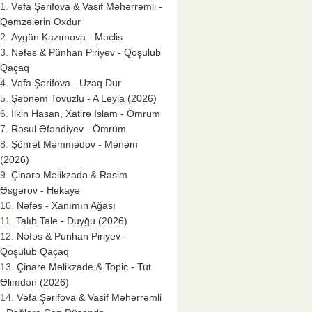
Vəfa Şərifova & Vasif Məhərrəmli -
Qəmzələrin Oxdur
Aygün Kazımova - Məclis
Nəfəs & Pünhan Piriyev - Qoşulub
Qaçaq
Vəfa Şərifova - Uzaq Dur
Şəbnəm Tovuzlu - A Leyla (2026)
İlkin Hasan, Xatirə İslam - Ömrüm
Rəsul Əfəndiyev - Ömrüm
Şöhrət Məmmədov - Mənəm
(2026)
Çinarə Məlikzadə & Rasim
Əsgərov - Hekayə
Nəfəs - Xanımın Ağası
Talıb Tale - Duyğu (2026)
Nəfəs & Punhan Piriyev -
Qoşulub Qaçaq
Çinarə Məlikzade & Topic - Tut
Əlimdən (2026)
Vəfa Şərifova & Vasif Məhərrəmli