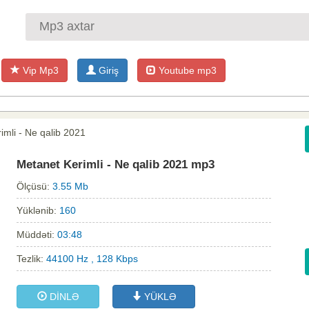
Vip Mp3
Giriş
Youtube mp3
imli - Ne qalib 2021
Metanet Kerimli - Ne qalib 2021 mp3
Ölçüsü:
3.55 Mb
Yüklənib:
160
Müddəti:
03:48
Tezlik:
44100 Hz , 128 Kbps
DİNLƏ
YÜKLƏ