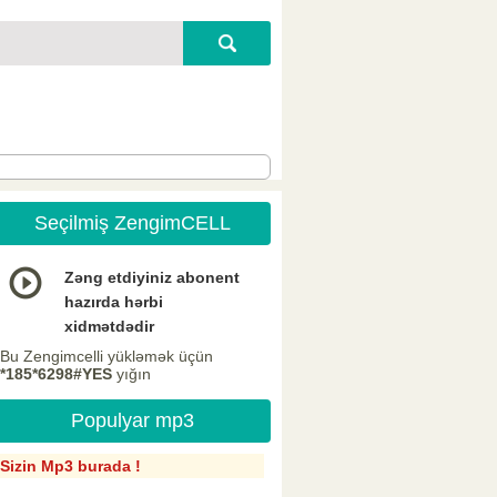
Seçilmiş ZengimCELL
Zəng etdiyiniz abonent
hazırda hərbi
xidmətdədir
Bu Zengimcelli yükləmək üçün
*185*6298#YES
yığın
Populyar mp3
Sizin Mp3 burada !