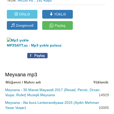
Tezlik:
44100 Hz , 192 Kbps
DİNLƏ
YÜKLƏ
Zengimcell
Paylaş
MP3SAYT.az - Mp3 yukle pulsuz
f
Paylaş
Meyxana mp3
Müğənni / Mahnı adı
Yüklənib
Meyxana - 30 Manat Mayasidi 2017 (Resad, Perviz, Orxan,
Vuqar, Rufet) Musiqili Meyxana
14929
Meyxana - Ala bura Lenkerandiyaaa 2015 (Aydin Mehman
Yasar Vuqar)
10005