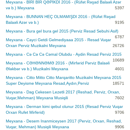
Meyxana - BİRİ BİR QƏPİKDİ 2016 - (Rüfət Rəşad Balaəli Azər
və b.) Meyxana
5397
Meyxana - BUNNAN HEÇ OLMAMIŞDI 2016 - (Rüfət Rəşad
Balaəli Azər və b.)
9195
Meyxana - Bura gel bura gel 2015 (Perviz Resad Sebuhi Asif)
6787
Meyxana - Cayci Getdi Gelmediyaaa 2015 - Resad Vuqar
Orxan Perviz Muzikalni Meyxana
26726
Meyxana - Cə Cə Cə Cəmal Olubdu - Aydin Resad Perviz 2015
10689
Meyxana - CƏHƏNNƏMƏ 2016 - (Mirfərid Pərviz Balaəli
Ələkbər və b.) Muzikalni Meyxana
4601
Meyxana - Citto Mitto Citto Marqaritto Muzikalni Meyxana 2015
Super Deyisme Meyxana Resad,Aydın,Perviz
18571
Meyxana - Dag Cekesen Lezetli 2017 (Reshad, Perviz, Orxan,
Vuqar,Mehman) Meyxana Musiqili
7602
Meyxana - Derman kimi qebul olunur 2015 (Resad Perviz Vuqar
Orxan Rufet Mirferid)
9706
Meyxana - Desem Inanmiceysen 2017 (Perviz, Orxan, Reshad,
Vuqar, Mehman) Musiqili Meyxana
9906