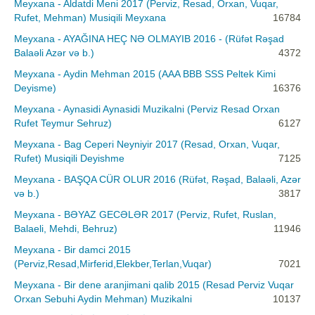
Meyxana - Aldatdi Meni 2017 (Perviz, Resad, Orxan, Vuqar,
Rufet, Mehman) Musiqili Meyxana
16784
Meyxana - AYAĞINA HEÇ NƏ OLMAYIB 2016 - (Rüfət Rəşad
Balaəli Azər və b.)
4372
Meyxana - Aydin Mehman 2015 (AAA BBB SSS Peltek Kimi
Deyisme)
16376
Meyxana - Aynasidi Aynasidi Muzikalni (Perviz Resad Orxan
Rufet Teymur Sehruz)
6127
Meyxana - Bag Ceperi Neyniyir 2017 (Resad, Orxan, Vuqar,
Rufet) Musiqili Deyishme
7125
Meyxana - BAŞQA CÜR OLUR 2016 (Rüfət, Rəşad, Balaəli, Azər
və b.)
3817
Meyxana - BƏYAZ GECƏLƏR 2017 (Perviz, Rufet, Ruslan,
Balaeli, Mehdi, Behruz)
11946
Meyxana - Bir damci 2015
(Perviz,Resad,Mirferid,Elekber,Terlan,Vuqar)
7021
Meyxana - Bir dene aranjimani qalib 2015 (Resad Perviz Vuqar
Orxan Sebuhi Aydin Mehman) Muzikalni
10137