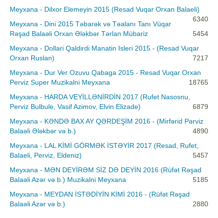
Meyxana - Dilxor Elemeyin 2015 (Resad Vuqar Orxan Balaeli)
6340
Meyxana - Dini 2015 Təbarək və Təalanı Tanı Vüqar
Rəşad Balaəli Orxan Ələkbər Tərlan Mübariz
5454
Meyxana - Dollari Qaldirdi Manatin Isleri 2015 - (Resad Vuqar
Orxan Ruslan)
7217
Meyxana - Dur Ver Ozuvu Qabaga 2015 - Resad Vuqar Orxan
Perviz Super Muzikalni Meyxana
18765
Meyxana - HARDA VEYİLLƏNİRDİN 2017 (Rufet Nasosnu,
Perviz Bulbule, Vasif Azimov, Elvin Elizade)
6879
Meyxana - KƏNDƏ BAX AY QƏRDEŞİM 2016 - (Mirfərid Pərviz
Balaəli Ələkbər və b.)
4890
Meyxana - LAL KİMİ GÖRMƏK İSTƏYİR 2017 (Resad, Rufet,
Balaeli, Perviz, Eldeniz)
5457
Meyxana - MƏN DEYİRƏM SİZ DƏ DEYİN 2016 (Rüfət Rəşad
Balaəli Azər və b.) Muzikalni Meyxana
5185
Meyxana - MEYDAN İSTƏDİYİN KİMİ 2016 - (Rüfət Rəşad
Balaəli Azər və b.)
2880