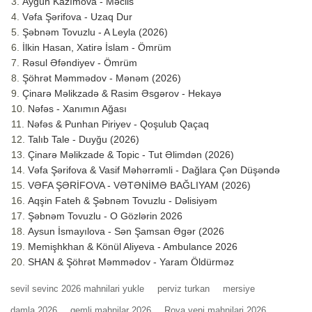
Aygün Kazımova - Məclis
Vəfa Şərifova - Uzaq Dur
Şəbnəm Tovuzlu - A Leyla (2026)
İlkin Hasan, Xatirə İslam - Ömrüm
Rəsul Əfəndiyev - Ömrüm
Şöhrət Məmmədov - Mənəm (2026)
Çinarə Məlikzadə & Rasim Əsgərov - Hekayə
Nəfəs - Xanımın Ağası
Nəfəs & Punhan Piriyev - Qoşulub Qaçaq
Talıb Tale - Duyğu (2026)
Çinarə Məlikzade & Topic - Tut Əlimdən (2026)
Vəfa Şərifova & Vasif Məhərrəmli - Dağlara Çən Düşəndə
VƏFA ŞƏRİFOVA - VƏTƏNİMƏ BAĞLIYAM (2026)
Aqşin Fateh & Şəbnəm Tovuzlu - Dəlisiyəm
Şəbnəm Tovuzlu - O Gözlərin 2026
Aysun İsmayılova - Sən Şamsan Əgər (2026
Memişhkhan & Könül Aliyeva - Ambulance 2026
SHAN & Şöhrət Məmmədov - Yaram Öldürməz
sevil sevinc 2026 mahnilari yukle
perviz turkan
mersiye
damla 2026
qemli mahnilar 2026
Roya yeni mahnilari 2026