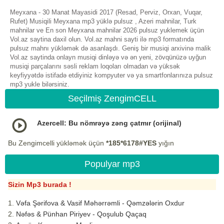
Meyxana - 30 Manat Mayasidi 2017 (Resad, Perviz, Orxan, Vuqar,
Rufet) Musiqili Meyxana mp3 yüklə pulsuz , Azeri mahnilar, Turk
mahnilar ve En son Meyxana mahnilar 2026 pulsuz yuklemek üçün
Vol.az saytina daxil olun. Vol.az mahni sayti ilə mp3 formatında
pulsuz mahnı yükləmək də asanlaşdı. Geniş bir musiqi arxivinə malik
Vol.az saytinda onlayn musiqi dinləyə və ən yeni, zövqünüzə uyğun
musiqi parçalarını səsli reklam loqoları olmadan və yüksək
keyfiyyətdə istifadə etdiyiniz kompyuter və ya smartfonlarınıza pulsuz
mp3 yukle bilərsiniz.
Seçilmiş ZengimCELL
Azercell: Bu nömrəyə zəng çatmır (orijinal)
Bu Zengimcelli yükləmək üçün
*185*6178#YES
yığın
Populyar mp3
Sizin Mp3 burada !
Vəfa Şərifova & Vasif Məhərrəmli - Qəmzələrin Oxdur
Nəfəs & Pünhan Piriyev - Qoşulub Qaçaq