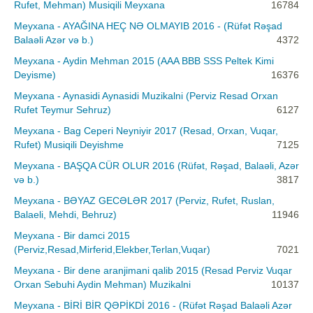
Rufet, Mehman) Musiqili Meyxana
16784
Meyxana - AYAĞINA HEÇ NƏ OLMAYIB 2016 - (Rüfət Rəşad
Balaəli Azər və b.)
4372
Meyxana - Aydin Mehman 2015 (AAA BBB SSS Peltek Kimi
Deyisme)
16376
Meyxana - Aynasidi Aynasidi Muzikalni (Perviz Resad Orxan
Rufet Teymur Sehruz)
6127
Meyxana - Bag Ceperi Neyniyir 2017 (Resad, Orxan, Vuqar,
Rufet) Musiqili Deyishme
7125
Meyxana - BAŞQA CÜR OLUR 2016 (Rüfət, Rəşad, Balaəli, Azər
və b.)
3817
Meyxana - BƏYAZ GECƏLƏR 2017 (Perviz, Rufet, Ruslan,
Balaeli, Mehdi, Behruz)
11946
Meyxana - Bir damci 2015
(Perviz,Resad,Mirferid,Elekber,Terlan,Vuqar)
7021
Meyxana - Bir dene aranjimani qalib 2015 (Resad Perviz Vuqar
Orxan Sebuhi Aydin Mehman) Muzikalni
10137
Meyxana - BİRİ BİR QƏPİKDİ 2016 - (Rüfət Rəşad Balaəli Azər