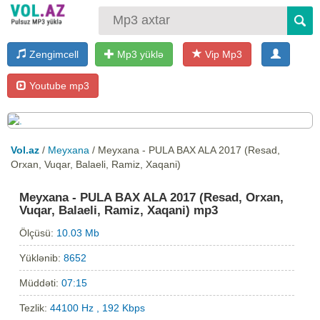
Zengimcell
Mp3 yüklə
Vip Mp3
Youtube mp3
Vol.az
/
Meyxana
/ Meyxana - PULA BAX ALA 2017 (Resad,
Orxan, Vuqar, Balaeli, Ramiz, Xaqani)
Meyxana - PULA BAX ALA 2017 (Resad, Orxan,
Vuqar, Balaeli, Ramiz, Xaqani) mp3
Ölçüsü:
10.03 Mb
Yüklənib:
8652
Müddəti:
07:15
Tezlik:
44100 Hz , 192 Kbps