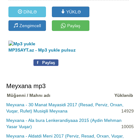
DİNLƏ
YÜKLƏ
Zengimcell
Paylaş
MP3SAYT.az - Mp3 yukle pulsuz
f
Paylaş
Meyxana mp3
Müğənni / Mahnı adı
Yüklənib
Meyxana - 30 Manat Mayasidi 2017 (Resad, Perviz, Orxan,
Vuqar, Rufet) Musiqili Meyxana
14929
Meyxana - Ala bura Lenkerandiyaaa 2015 (Aydin Mehman
Yasar Vuqar)
10005
Meyxana - Aldatdi Meni 2017 (Perviz, Resad, Orxan, Vuqar,