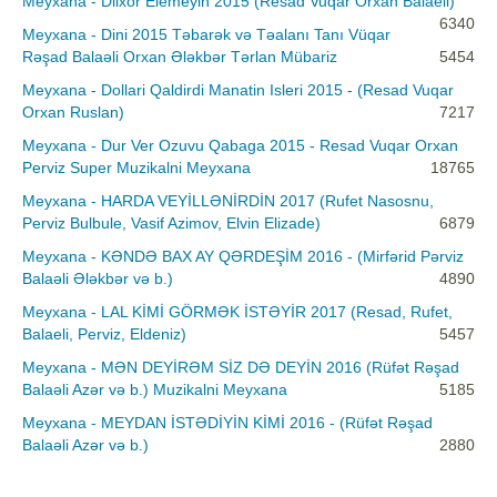
Meyxana - Dilxor Elemeyin 2015 (Resad Vuqar Orxan Balaeli)
6340
Meyxana - Dini 2015 Təbarək və Təalanı Tanı Vüqar
Rəşad Balaəli Orxan Ələkbər Tərlan Mübariz
5454
Meyxana - Dollari Qaldirdi Manatin Isleri 2015 - (Resad Vuqar
Orxan Ruslan)
7217
Meyxana - Dur Ver Ozuvu Qabaga 2015 - Resad Vuqar Orxan
Perviz Super Muzikalni Meyxana
18765
Meyxana - HARDA VEYİLLƏNİRDİN 2017 (Rufet Nasosnu,
Perviz Bulbule, Vasif Azimov, Elvin Elizade)
6879
Meyxana - KƏNDƏ BAX AY QƏRDEŞİM 2016 - (Mirfərid Pərviz
Balaəli Ələkbər və b.)
4890
Meyxana - LAL KİMİ GÖRMƏK İSTƏYİR 2017 (Resad, Rufet,
Balaeli, Perviz, Eldeniz)
5457
Meyxana - MƏN DEYİRƏM SİZ DƏ DEYİN 2016 (Rüfət Rəşad
Balaəli Azər və b.) Muzikalni Meyxana
5185
Meyxana - MEYDAN İSTƏDİYİN KİMİ 2016 - (Rüfət Rəşad
Balaəli Azər və b.)
2880