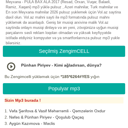
Meyxana - PULA BAX ALA 2017 (Resad, Orxan, Vuqar, Balaeli,
Ramiz, Xaqani) mp3 yüklə pulsuz , Azeri mahnilar, Turk mahnilar ve
En son Meyxana mahnilar 2026 pulsuz yuklemek üçün Vol.az saytina
daxil olun. Vol.az mahni sayti ilə mp3 formatında pulsuz mahnı
yükləmək də asanlaşdı. Geniş bir musiqi arxivinə malik Vol.az
saytinda onlayn musiqi dinləyə və ən yeni, zövqünüzə uyğun musiqi
parçalarını səsli reklam loqoları olmadan və yüksək keyfiyyətdə
istifadə etdiyiniz kompyuter və ya smartfonlarınıza pulsuz mp3 yukle
bilərsiniz.
Seçilmiş ZengimCELL
Pünhan Piriyev - Kimi ağladırsan, dünya?
Bu Zengimcelli yükləmək üçün
*185*6264#YES
yığın
Populyar mp3
Sizin Mp3 burada !
Vəfa Şərifova & Vasif Məhərrəmli - Qəmzələrin Oxdur
Nəfəs & Pünhan Piriyev - Qoşulub Qaçaq
Aygün Kazımova - Məclis