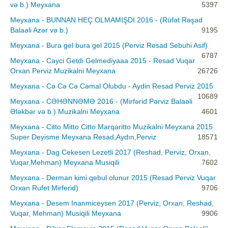
və b.) Meyxana
5397
Meyxana - BUNNAN HEÇ OLMAMIŞDI 2016 - (Rüfət Rəşad
Balaəli Azər və b.)
9195
Meyxana - Bura gel bura gel 2015 (Perviz Resad Sebuhi Asif)
6787
Meyxana - Cayci Getdi Gelmediyaaa 2015 - Resad Vuqar
Orxan Perviz Muzikalni Meyxana
26726
Meyxana - Cə Cə Cə Cəmal Olubdu - Aydin Resad Perviz 2015
10689
Meyxana - CƏHƏNNƏMƏ 2016 - (Mirfərid Pərviz Balaəli
Ələkbər və b.) Muzikalni Meyxana
4601
Meyxana - Citto Mitto Citto Marqaritto Muzikalni Meyxana 2015
Super Deyisme Meyxana Resad,Aydın,Perviz
18571
Meyxana - Dag Cekesen Lezetli 2017 (Reshad, Perviz, Orxan,
Vuqar,Mehman) Meyxana Musiqili
7602
Meyxana - Derman kimi qebul olunur 2015 (Resad Perviz Vuqar
Orxan Rufet Mirferid)
9706
Meyxana - Desem Inanmiceysen 2017 (Perviz, Orxan, Reshad,
Vuqar, Mehman) Musiqili Meyxana
9906