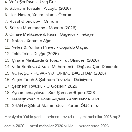
Vəfa Şərifova - Uzaq Dur
Şəbnəm Tovuzlu - A Leyla (2026)
İlkin Hasan, Xatirə İslam - Ömrüm
Rəsul Əfəndiyev - Ömrüm
Şöhrət Məmmədov - Mənəm (2026)
Çinarə Məlikzadə & Rasim Əsgərov - Hekayə
Nəfəs - Xanımın Ağası
Nəfəs & Punhan Piriyev - Qoşulub Qaçaq
Talıb Tale - Duyğu (2026)
Çinarə Məlikzade & Topic - Tut Əlimdən (2026)
Vəfa Şərifova & Vasif Məhərrəmli - Dağlara Çən Düşəndə
VƏFA ŞƏRİFOVA - VƏTƏNİMƏ BAĞLIYAM (2026)
Aqşin Fateh & Şəbnəm Tovuzlu - Dəlisiyəm
Şəbnəm Tovuzlu - O Gözlərin 2026
Aysun İsmayılova - Sən Şamsan Əgər (2026
Memişhkhan & Könül Aliyeva - Ambulance 2026
SHAN & Şöhrət Məmmədov - Yaram Öldürməz
Mərsiyələr Yüklə yeni
sebnem tovuzlu
yeni mahnilar 2026 mp3
damla 2026
azeri mahnilar 2026 yukle
serdar ortac 2026