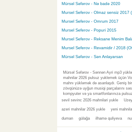
Mürsəl Səfərov - Nə badə 2020
Mursel Seferov - Olmaz sensiz 2017
Mursel Seferov - Omrum 2017
Mursel Seferov - Popuri 2015
Mursel Seferov - Reksane Menim Bala
Mursel Seferov - Revamidir / 2018 (Off
Mürsəl Səfərov - Sən Anlayarsan
Mürsəl Səfərov - Sənnən Ayri mp3 yüklə 
mahnilar 2026 pulsuz yuklemek üçün Vol.
mahnı yükləmək də asanlaşdı. Geniş bir 
zövqünüzə uyğun musiqi parçalarını səsl
kompyuter və ya smartfonlarınıza pulsuz
sevil sevinc 2026 mahnilari yukle
Uzey
azeri mahnilar 2026 yukle
yeni mahnil
duman
gülağa
ilhamə quliyeva
nu