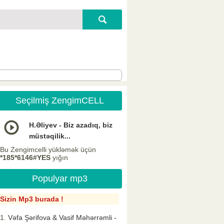
Seçilmiş ZengimCELL
H.Əliyev - Biz azadıq, biz
müstəqilik...
Bu Zengimcelli yükləmək üçün
*185*6146#YES
yığın
Populyar mp3
Sizin Mp3 burada !
Vəfa Şərifova & Vasif Məhərrəmli -