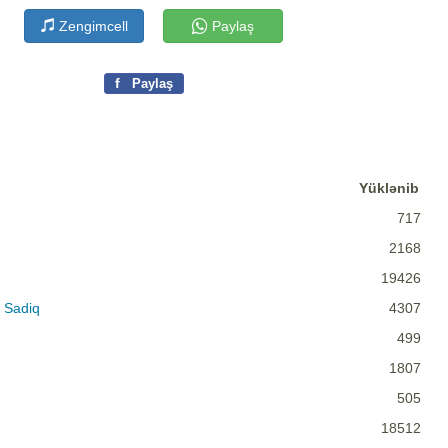
Zengimcell
Paylaş
f
Paylaş
Yüklənib
717
2168
19426
 Sadiq
4307
499
1807
505
18512