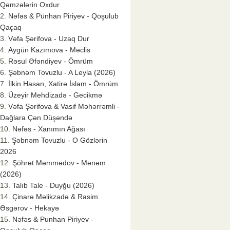
Qəmzələrin Oxdur
Nəfəs & Pünhan Piriyev - Qoşulub
Qaçaq
Vəfa Şərifova - Uzaq Dur
Aygün Kazımova - Məclis
Rəsul Əfəndiyev - Ömrüm
Şəbnəm Tovuzlu - A Leyla (2026)
İlkin Hasan, Xatirə İslam - Ömrüm
Üzeyir Mehdizadə - Gecikmə
Vəfa Şərifova & Vasif Məhərrəmli -
Dağlara Çən Düşəndə
Nəfəs - Xanımın Ağası
Şəbnəm Tovuzlu - O Gözlərin
2026
Şöhrət Məmmədov - Mənəm
(2026)
Talıb Tale - Duyğu (2026)
Çinarə Məlikzadə & Rasim
Əsgərov - Hekayə
Nəfəs & Punhan Piriyev -