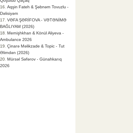
Qoşulub Qaçaq
Aqşin Fateh & Şəbnəm Tovuzlu -
Dəlisiyəm
VƏFA ŞƏRİFOVA - VƏTƏNİMƏ
BAĞLIYAM (2026)
Memişhkhan & Könül Aliyeva -
Ambulance 2026
Çinarə Məlikzade & Topic - Tut
Əlimdən (2026)
Mürsəl Səfərov - Günahkarıq
2026