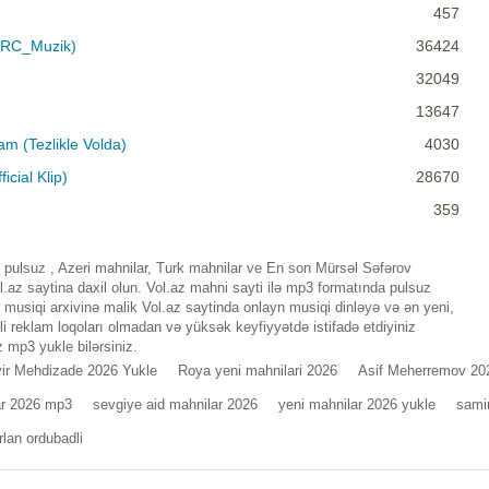
457
 (RC_Muzik)
36424
32049
13647
m (Tezlikle Volda)
4030
icial Klip)
28670
359
pulsuz , Azeri mahnilar, Turk mahnilar ve En son Mürsəl Səfərov
az saytina daxil olun. Vol.az mahni sayti ilə mp3 formatında pulsuz
musiqi arxivinə malik Vol.az saytinda onlayn musiqi dinləyə və ən yeni,
i reklam loqoları olmadan və yüksək keyfiyyətdə istifadə etdiyiniz
 mp3 yukle bilərsiniz.
ir Mehdizade 2026 Yukle
Roya yeni mahnilari 2026
Asif Meherremov 20
ar 2026 mp3
sevgiye aid mahnilar 2026
yeni mahnilar 2026 yukle
samir
rlan ordubadli