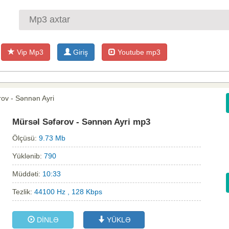
Vip Mp3
Giriş
Youtube mp3
rov - Sənnən Ayri
Mürsəl Səfərov - Sənnən Ayri mp3
Ölçüsü:
9.73 Mb
Yüklənib:
790
Müddəti:
10:33
Tezlik:
44100 Hz , 128 Kbps
DİNLƏ
YÜKLƏ