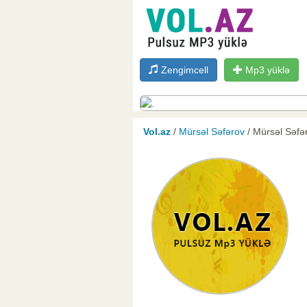
Zengimcell
Mp3 yüklə
Vol.az
/
Mürsəl Səfərov
/ Mürsəl Səfə