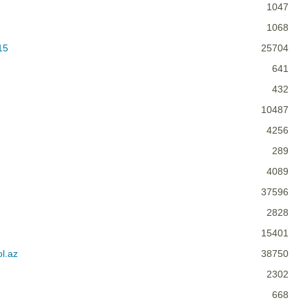
1047
1068
15
25704
641
432
10487
4256
289
4089
37596
2828
15401
ol.az
38750
2302
668