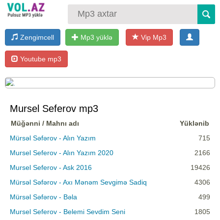
Zengimcell
Mp3 yüklə
Vip Mp3
Youtube mp3
Mursel Seferov mp3
Müğənni / Mahnı adı
Yüklənib
Mürsəl Səfərov - Alın Yazım
715
Mursel Seferov - Alın Yazım 2020
2166
Mursel Seferov - Ask 2016
19426
Mürsəl Səfərov - Axı Mənəm Sevgimə Sadiq
4306
Mürsəl Səfərov - Bəla
499
Mursel Seferov - Belemi Sevdim Seni
1805