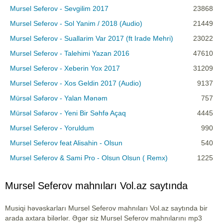
Mursel Seferov - Sevgilim 2017
23868
Mursel Seferov - Sol Yanim / 2018 (Audio)
21449
Mursel Seferov - Suallarim Var 2017 (ft Irade Mehri)
23022
Mursel Seferov - Talehimi Yazan 2016
47610
Mursel Seferov - Xeberin Yox 2017
31209
Mursel Seferov - Xos Geldin 2017 (Audio)
9137
Mürsəl Səfərov - Yalan Mənəm
757
Mürsəl Səfərov - Yeni Bir Səhfə Açaq
4445
Mursel Seferov - Yoruldum
990
Mursel Seferov feat Alisahin - Olsun
540
Mursel Seferov & Sami Pro - Olsun Olsun ( Remx)
1225
Mursel Seferov mahnıları Vol.az saytında
Musiqi həvəskarları Mursel Seferov mahnıları Vol.az saytında bir
arada axtara bilərlər. Əgər siz Mursel Seferov mahnılarını mp3