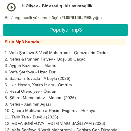
H.Əliyev - Biz azadıq, biz müstəqilik...
Bu Zengimcelli yükləmək üçün
*185*6146#YES
yığın
Populyar mp3
Sizin Mp3 burada !
Vəfa Şərifova & Vasif Məhərrəmli - Qəmzələrin Oxdur
Nəfəs & Pünhan Piriyev - Qoşulub Qaçaq
Aygün Kazımova - Məclis
Vəfa Şərifova - Uzaq Dur
Şəbnəm Tovuzlu - A Leyla (2026)
İlkin Hasan, Xatirə İslam - Ömrüm
Rəsul Əfəndiyev - Ömrüm
Şöhrət Məmmədov - Mənəm (2026)
Nəfəs - Xanımın Ağası
Çinarə Məlikzadə & Rasim Əsgərov - Hekayə
Talıb Tale - Duyğu (2026)
VƏFA ŞƏRİFOVA - VƏTƏNİMƏ BAĞLIYAM (2026)
Vəfa Şərifova & Vasif Məhərrəmli - Dağlara Çən Düşəndə