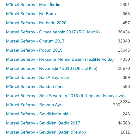
Mürsəl Səfərov - Məni İtirdin
2301
Mürsəl Səfərov - Nə Badə
665
Mürsəl Səfərov - Nə badə 2020
457
Mursel Seferov - Olmaz sensiz 2017 (RC_Muzik)
36424
Mursel Seferov - Omrum 2017
32049
Mursel Seferov - Popuri 2015
13645
Mursel Seferov - Reksane Menim Balam (Tezlikle Volda)
4030
Mursel Seferov - Revamidir / 2018 (Official Klip)
28670
Mürsəl Səfərov - Sən Anlayarsan
359
Mürsəl Səfərov - Səndən öncə
593
Mursel Seferov - Seni Severdim 2016 (ft Reqsane Ismayilova)
8234
Mürsəl Səfərov - Sənnən Ayri
790
Mürsəl Səfərov - Sevdiklərim oldu
246
Mursel Seferov - Sevdiyim Qadin 2017
44583
Mürsəl Səfərov - Sevdiyim Qadın (Remix)
1011