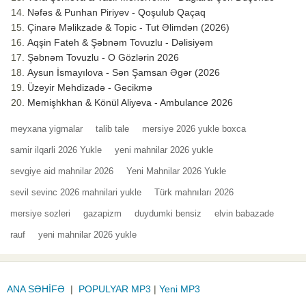
Nəfəs & Punhan Piriyev - Qoşulub Qaçaq
Çinarə Məlikzade & Topic - Tut Əlimdən (2026)
Aqşin Fateh & Şəbnəm Tovuzlu - Dəlisiyəm
Şəbnəm Tovuzlu - O Gözlərin 2026
Aysun İsmayılova - Sən Şamsan Əgər (2026
Üzeyir Mehdizadə - Gecikmə
Memişhkhan & Könül Aliyeva - Ambulance 2026
meyxana yigmalar
talib tale
mersiye 2026 yukle boxca
samir ilqarli 2026 Yukle
yeni mahnilar 2026 yukle
sevgiye aid mahnilar 2026
Yeni Mahnilar 2026 Yukle
sevil sevinc 2026 mahnilari yukle
Türk mahnıları 2026
mersiye sozleri
gazapizm
duydumki bensiz
elvin babazade
rauf
yeni mahnilar 2026 yukle
ANA SƏHİFƏ
|
POPULYAR MP3
|
Yeni MP3