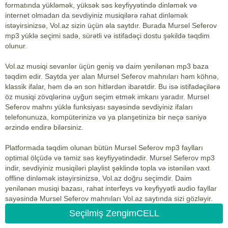
formatında yükləmək, yüksək səs keyfiyyətində dinləmək və
internet olmadan da sevdiyiniz musiqilərə rahat dinləmək
istəyirsinizsə, Vol.az sizin üçün əla saytdır. Burada Mursel Seferov
mp3 yüklə seçimi sadə, sürətli və istifadəçi dostu şəkildə təqdim
olunur.
Vol.az musiqi sevənlər üçün geniş və daim yenilənən mp3 baza
təqdim edir. Saytda yer alan Mursel Seferov mahnıları həm köhnə,
klassik ifalar, həm də ən son hitlərdən ibarətdir. Bu isə istifadəçilərə
öz musiqi zövqlərinə uyğun seçim etmək imkanı yaradır. Mursel
Seferov mahnı yüklə funksiyası sayəsində sevdiyiniz ifaları
telefonunuza, kompüterinizə və ya planşetinizə bir neçə saniyə
ərzində endirə bilərsiniz.
Platformada təqdim olunan bütün Mursel Seferov mp3 faylları
optimal ölçüdə və təmiz səs keyfiyyətindədir. Mursel Seferov mp3
indir, sevdiyiniz musiqiləri playlist şəklində topla və istənilən vaxt
offline dinləmək istəyirsinizsə, Vol.az doğru seçimdir. Daim
yenilənən musiqi bazası, rahat interfeys və keyfiyyətli audio fayllar
sayəsində Mursel Seferov mahnıları Vol.az saytında sizi gözləyir.
Seçilmiş ZengimCELL