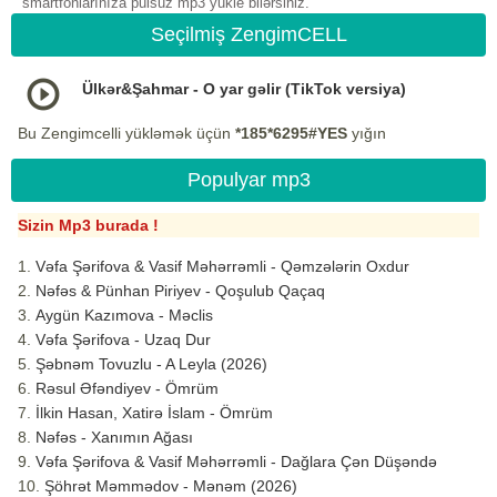
smartfonlarınıza pulsuz mp3 yukle bilərsiniz.
Seçilmiş ZengimCELL
Ülkər&Şahmar - O yar gəlir (TikTok versiya)
Bu Zengimcelli yükləmək üçün
*185*6295#YES
yığın
Populyar mp3
Sizin Mp3 burada !
Vəfa Şərifova & Vasif Məhərrəmli - Qəmzələrin Oxdur
Nəfəs & Pünhan Piriyev - Qoşulub Qaçaq
Aygün Kazımova - Məclis
Vəfa Şərifova - Uzaq Dur
Şəbnəm Tovuzlu - A Leyla (2026)
Rəsul Əfəndiyev - Ömrüm
İlkin Hasan, Xatirə İslam - Ömrüm
Nəfəs - Xanımın Ağası
Vəfa Şərifova & Vasif Məhərrəmli - Dağlara Çən Düşəndə
Şöhrət Məmmədov - Mənəm (2026)