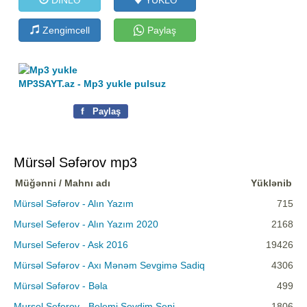
Zengimcell
Paylaş
MP3SAYT.az - Mp3 yukle pulsuz
f
Paylaş
Mürsəl Səfərov mp3
Müğənni / Mahnı adı
Yüklənib
Mürsəl Səfərov - Alın Yazım
715
Mursel Seferov - Alın Yazım 2020
2168
Mursel Seferov - Ask 2016
19426
Mürsəl Səfərov - Axı Mənəm Sevgimə Sadiq
4306
Mürsəl Səfərov - Bəla
499
Mursel Seferov - Belemi Sevdim Seni
1806