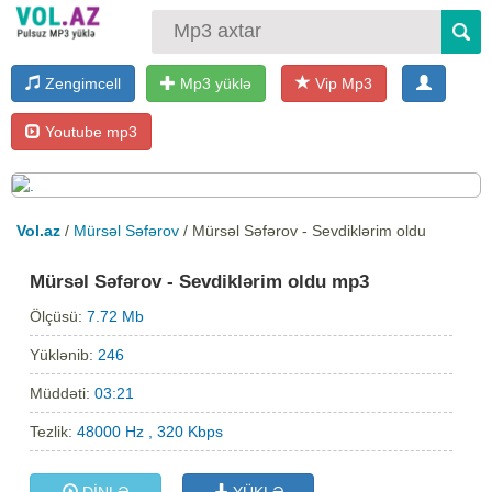
Zengimcell
Mp3 yüklə
Vip Mp3
Youtube mp3
Vol.az
/
Mürsəl Səfərov
/ Mürsəl Səfərov - Sevdiklərim oldu
Mürsəl Səfərov - Sevdiklərim oldu mp3
Ölçüsü:
7.72 Mb
Yüklənib:
246
Müddəti:
03:21
Tezlik:
48000 Hz , 320 Kbps
DİNLƏ
YÜKLƏ