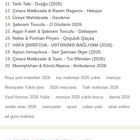
Talıb Tale - Duyğu (2026)
Çinarə Məlikzadə & Rasim Əsgərov - Hekayə
Üzeyir Mehdizadə - Gecikmə
Şəbnəm Tovuzlu - O Gözlərin 2026
Aqşin Fateh & Şəbnəm Tovuzlu - Dəlisiyəm
Nəfəs & Punhan Piriyev - Qoşulub Qaçaq
VƏFA ŞƏRİFOVA - VƏTƏNİMƏ BAĞLIYAM (2026)
Aysun İsmayılova - Sən Şamsan Əgər (2026
Çinarə Məlikzade & Topic - Tut Əlimdən (2026)
Memişhkhan & Könül Aliyeva - Ambulance 2026
Roya yeni mahnilari 2026
toy mahnilari 2026 yukle
mersiye
Mərsiyələr Yüklə yeni
2026 meyxana
Türk mahnıları 2026
Vasif Azimov 2026 Yukle
mersiye 2026 yukle boxca
damla 2026
serdar ortac 2026
mersiyeler
aysel
salam yetir
elnar xelilov
ad gunu mahnisi