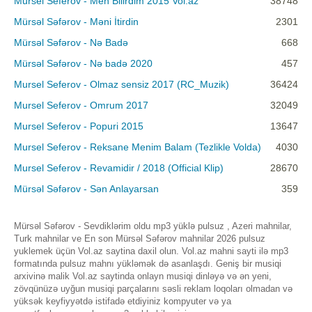
Mursel Seferov - Men Bilirdim 2015 Vol.az
38748
Mürsəl Səfərov - Məni İtirdin
2301
Mürsəl Səfərov - Nə Badə
668
Mürsəl Səfərov - Nə badə 2020
457
Mursel Seferov - Olmaz sensiz 2017 (RC_Muzik)
36424
Mursel Seferov - Omrum 2017
32049
Mursel Seferov - Popuri 2015
13647
Mursel Seferov - Reksane Menim Balam (Tezlikle Volda)
4030
Mursel Seferov - Revamidir / 2018 (Official Klip)
28670
Mürsəl Səfərov - Sən Anlayarsan
359
Mürsəl Səfərov - Sevdiklərim oldu mp3 yüklə pulsuz , Azeri mahnilar,
Turk mahnilar ve En son Mürsəl Səfərov mahnilar 2026 pulsuz
yuklemek üçün Vol.az saytina daxil olun. Vol.az mahni sayti ilə mp3
formatında pulsuz mahnı yükləmək də asanlaşdı. Geniş bir musiqi
arxivinə malik Vol.az saytinda onlayn musiqi dinləyə və ən yeni,
zövqünüzə uyğun musiqi parçalarını səsli reklam loqoları olmadan və
yüksək keyfiyyətdə istifadə etdiyiniz kompyuter və ya