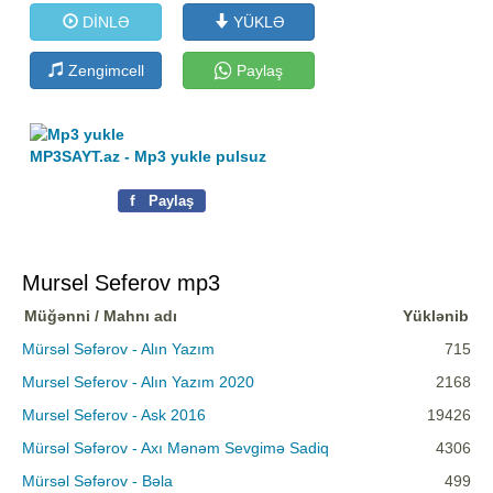
DİNLƏ
YÜKLƏ
Zengimcell
Paylaş
MP3SAYT.az - Mp3 yukle pulsuz
f
Paylaş
Mursel Seferov mp3
Müğənni / Mahnı adı
Yüklənib
Mürsəl Səfərov - Alın Yazım
715
Mursel Seferov - Alın Yazım 2020
2168
Mursel Seferov - Ask 2016
19426
Mürsəl Səfərov - Axı Mənəm Sevgimə Sadiq
4306
Mürsəl Səfərov - Bəla
499