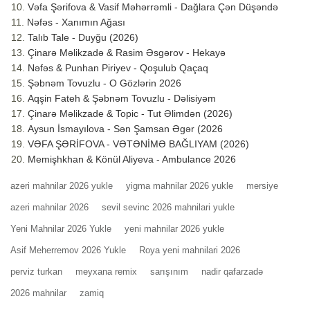
Vəfa Şərifova & Vasif Məhərrəmli - Dağlara Çən Düşəndə
Nəfəs - Xanımın Ağası
Talıb Tale - Duyğu (2026)
Çinarə Məlikzadə & Rasim Əsgərov - Hekayə
Nəfəs & Punhan Piriyev - Qoşulub Qaçaq
Şəbnəm Tovuzlu - O Gözlərin 2026
Aqşin Fateh & Şəbnəm Tovuzlu - Dəlisiyəm
Çinarə Məlikzade & Topic - Tut Əlimdən (2026)
Aysun İsmayılova - Sən Şamsan Əgər (2026
VƏFA ŞƏRİFOVA - VƏTƏNİMƏ BAĞLIYAM (2026)
Memişhkhan & Könül Aliyeva - Ambulance 2026
azeri mahnilar 2026 yukle
yigma mahnilar 2026 yukle
mersiye
azeri mahnilar 2026
sevil sevinc 2026 mahnilari yukle
Yeni Mahnilar 2026 Yukle
yeni mahnilar 2026 yukle
Asif Meherremov 2026 Yukle
Roya yeni mahnilari 2026
perviz turkan
meyxana remix
sarışınım
nadir qafarzadə
2026 mahnilar
zamiq