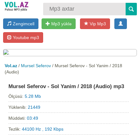
Zengimcell
Mp3 yüklə
Vip Mp3
Youtube mp3
Vol.az
/
Mursel Seferov
/ Mursel Seferov - Sol Yanim / 2018
(Audio)
Mursel Seferov - Sol Yanim / 2018 (Audio) mp3
Ölçüsü:
5.28 Mb
Yüklənib:
21449
Müddəti:
03:49
Tezlik:
44100 Hz , 192 Kbps