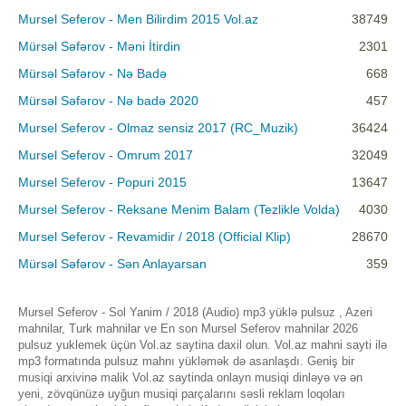
Mursel Seferov - Men Bilirdim 2015 Vol.az
38749
Mürsəl Səfərov - Məni İtirdin
2301
Mürsəl Səfərov - Nə Badə
668
Mürsəl Səfərov - Nə badə 2020
457
Mursel Seferov - Olmaz sensiz 2017 (RC_Muzik)
36424
Mursel Seferov - Omrum 2017
32049
Mursel Seferov - Popuri 2015
13647
Mursel Seferov - Reksane Menim Balam (Tezlikle Volda)
4030
Mursel Seferov - Revamidir / 2018 (Official Klip)
28670
Mürsəl Səfərov - Sən Anlayarsan
359
Mursel Seferov - Sol Yanim / 2018 (Audio) mp3 yüklə pulsuz , Azeri
mahnilar, Turk mahnilar ve En son Mursel Seferov mahnilar 2026
pulsuz yuklemek üçün Vol.az saytina daxil olun. Vol.az mahni sayti ilə
mp3 formatında pulsuz mahnı yükləmək də asanlaşdı. Geniş bir
musiqi arxivinə malik Vol.az saytinda onlayn musiqi dinləyə və ən
yeni, zövqünüzə uyğun musiqi parçalarını səsli reklam loqoları