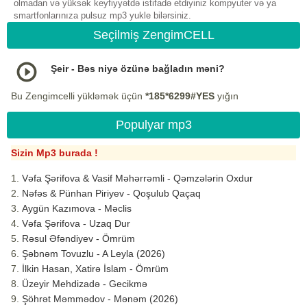
olmadan və yüksək keyfiyyətdə istifadə etdiyiniz kompyuter və ya
smartfonlarınıza pulsuz mp3 yukle bilərsiniz.
Seçilmiş ZengimCELL
Şeir - Bəs niyə özünə bağladın məni?
Bu Zengimcelli yükləmək üçün
*185*6299#YES
yığın
Populyar mp3
Sizin Mp3 burada !
Vəfa Şərifova & Vasif Məhərrəmli - Qəmzələrin Oxdur
Nəfəs & Pünhan Piriyev - Qoşulub Qaçaq
Aygün Kazımova - Məclis
Vəfa Şərifova - Uzaq Dur
Rəsul Əfəndiyev - Ömrüm
Şəbnəm Tovuzlu - A Leyla (2026)
İlkin Hasan, Xatirə İslam - Ömrüm
Üzeyir Mehdizadə - Gecikmə
Şöhrət Məmmədov - Mənəm (2026)