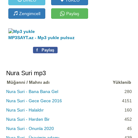
Zengimcell
Paylaş
MP3SAYT.az - Mp3 yukle pulsuz
f
Paylaş
Nura Suri mp3
Müğənni / Mahnı adı
Yüklənib
Nura Suri - Bana Bana Gel
280
Nura Suri - Gece Gece 2016
4151
Nura Suri - Halaldır
160
Nura Suri - Hərdən Bir
452
Nura Suri - Onunla 2020
45
Nura Suri - Ürəyimin adamı
439