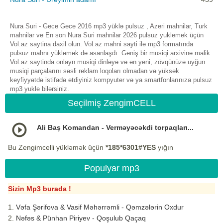
Nura Suri - Gece Gece 2016 mp3 yüklə pulsuz , Azeri mahnilar, Turk
mahnilar ve En son Nura Suri mahnilar 2026 pulsuz yuklemek üçün
Vol.az saytina daxil olun. Vol.az mahni sayti ilə mp3 formatında
pulsuz mahnı yükləmək də asanlaşdı. Geniş bir musiqi arxivinə malik
Vol.az saytinda onlayn musiqi dinləyə və ən yeni, zövqünüzə uyğun
musiqi parçalarını səsli reklam loqoları olmadan və yüksək
keyfiyyətdə istifadə etdiyiniz kompyuter və ya smartfonlarınıza pulsuz
mp3 yukle bilərsiniz.
Seçilmiş ZengimCELL
Ali Baş Komandan - Verməyəcəkdi torpaqları...
Bu Zengimcelli yükləmək üçün
*185*6301#YES
yığın
Populyar mp3
Sizin Mp3 burada !
Vəfa Şərifova & Vasif Məhərrəmli - Qəmzələrin Oxdur
Nəfəs & Pünhan Piriyev - Qoşulub Qaçaq