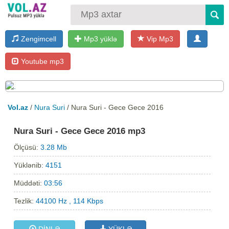
Zengimcell
Mp3 yüklə
Vip Mp3
Youtube mp3
Vol.az
/
Nura Suri
/ Nura Suri - Gece Gece 2016
Nura Suri - Gece Gece 2016 mp3
Ölçüsü:
3.28 Mb
Yüklənib:
4151
Müddəti:
03:56
Tezlik:
44100 Hz , 114 Kbps
DİNLƏ
YÜKLƏ