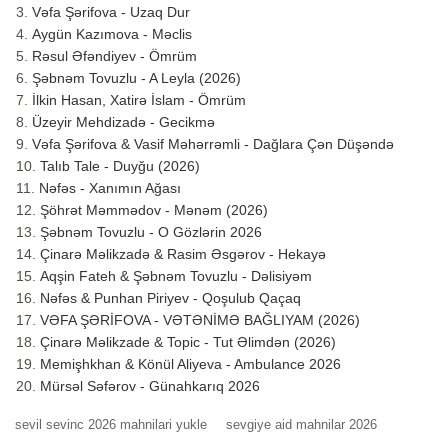
Vəfa Şərifova - Uzaq Dur
Aygün Kazımova - Məclis
Rəsul Əfəndiyev - Ömrüm
Şəbnəm Tovuzlu - A Leyla (2026)
İlkin Hasan, Xatirə İslam - Ömrüm
Üzeyir Mehdizadə - Gecikmə
Vəfa Şərifova & Vasif Məhərrəmli - Dağlara Çən Düşəndə
Talıb Tale - Duyğu (2026)
Nəfəs - Xanımın Ağası
Şöhrət Məmmədov - Mənəm (2026)
Şəbnəm Tovuzlu - O Gözlərin 2026
Çinarə Məlikzadə & Rasim Əsgərov - Hekayə
Aqşin Fateh & Şəbnəm Tovuzlu - Dəlisiyəm
Nəfəs & Punhan Piriyev - Qoşulub Qaçaq
VƏFA ŞƏRİFOVA - VƏTƏNİMƏ BAĞLIYAM (2026)
Çinarə Məlikzade & Topic - Tut Əlimdən (2026)
Memişhkhan & Könül Aliyeva - Ambulance 2026
Mürsəl Səfərov - Günahkarıq 2026
sevil sevinc 2026 mahnilari yukle
sevgiye aid mahnilar 2026