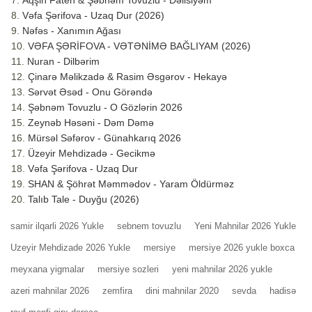
Aqşin Fateh & Şəbnəm Tovuzlu - Dəlisiyəm
Vəfa Şərifova - Uzaq Dur (2026)
Nəfəs - Xanımın Ağası
VƏFA ŞƏRİFOVA - VƏTƏNİMƏ BAĞLIYAM (2026)
Nuran - Dilbərim
Çinarə Məlikzadə & Rasim Əsgərov - Hekayə
Sərvət Əsəd - Onu Görəndə
Şəbnəm Tovuzlu - O Gözlərin 2026
Zeynəb Həsəni - Dəm Dəmə
Mürsəl Səfərov - Günahkarıq 2026
Üzeyir Mehdizadə - Gecikmə
Vəfa Şərifova - Uzaq Dur
SHAN & Şöhrət Məmmədov - Yaram Öldürməz
Talıb Tale - Duyğu (2026)
samir ilqarli 2026 Yukle
sebnem tovuzlu
Yeni Mahnilar 2026 Yukle
Uzeyir Mehdizade 2026 Yukle
mersiye
mersiye 2026 yukle boxca
meyxana yigmalar
mersiye sozleri
yeni mahnilar 2026 yukle
azeri mahnilar 2026
zemfira
dini mahnilar 2020
sevda
hadisə