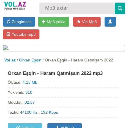
Zengimcell
Mp3 yüklə
Vip Mp3
Youtube mp3
Vol.az
/
Orxan Eşqin
/ Orxan Eşqin - Haram Qatmişam 2022
Orxan Eşqin - Haram Qatmişam 2022 mp3
Ölçüsü:
4.13 Mb
Yüklənib:
310
Müddəti:
02:57
Tezlik:
44100 Hz , 192 Kbps
DİNLƏ
YÜKLƏ