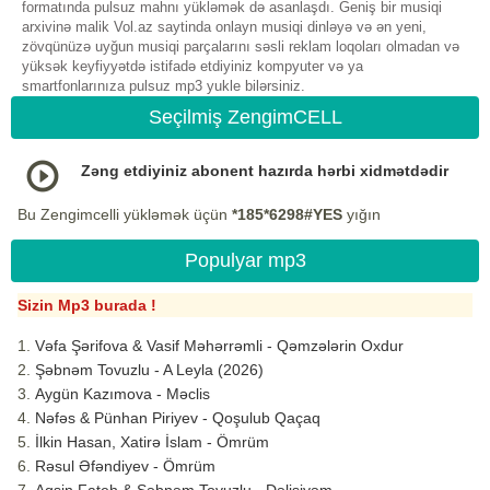
formatında pulsuz mahnı yükləmək də asanlaşdı. Geniş bir musiqi
arxivinə malik Vol.az saytinda onlayn musiqi dinləyə və ən yeni,
zövqünüzə uyğun musiqi parçalarını səsli reklam loqoları olmadan və
yüksək keyfiyyətdə istifadə etdiyiniz kompyuter və ya
smartfonlarınıza pulsuz mp3 yukle bilərsiniz.
Seçilmiş ZengimCELL
Zəng etdiyiniz abonent hazırda hərbi xidmətdədir
Bu Zengimcelli yükləmək üçün
*185*6298#YES
yığın
Populyar mp3
Sizin Mp3 burada !
Vəfa Şərifova & Vasif Məhərrəmli - Qəmzələrin Oxdur
Şəbnəm Tovuzlu - A Leyla (2026)
Aygün Kazımova - Məclis
Nəfəs & Pünhan Piriyev - Qoşulub Qaçaq
İlkin Hasan, Xatirə İslam - Ömrüm
Rəsul Əfəndiyev - Ömrüm