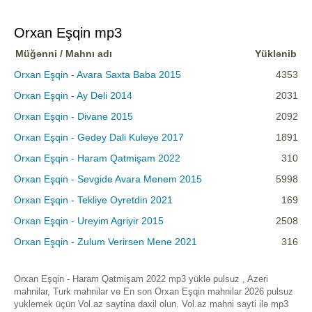
Orxan Eşqin mp3
Müğənni / Mahnı adı
Yüklənib
Orxan Eşqin - Avara Saxta Baba 2015
4353
Orxan Eşqin - Ay Deli 2014
2031
Orxan Eşqin - Divane 2015
2092
Orxan Eşqin - Gedey Dali Kuleye 2017
1891
Orxan Eşqin - Haram Qatmişam 2022
310
Orxan Eşqin - Sevgide Avara Menem 2015
5998
Orxan Eşqin - Tekliye Oyretdin 2021
169
Orxan Eşqin - Ureyim Agriyir 2015
2508
Orxan Eşqin - Zulum Verirsen Mene 2021
316
Orxan Eşqin - Haram Qatmişam 2022 mp3 yüklə pulsuz , Azeri
mahnilar, Turk mahnilar ve En son Orxan Eşqin mahnilar 2026 pulsuz
yuklemek üçün Vol.az saytina daxil olun. Vol.az mahni sayti ilə mp3