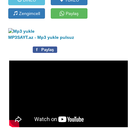
Zengimcell
Paylaş
MP3SAYT.az - Mp3 yukle pulsuz
f
Paylaş