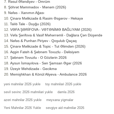
Rəsul Əfəndiyev - Ömrüm
Şöhrət Məmmədov - Mənəm (2026)
Nəfəs - Xanımın Ağası
Çinarə Məlikzadə & Rasim Əsgərov - Hekayə
Talıb Tale - Duyğu (2026)
VƏFA ŞƏRİFOVA - VƏTƏNİMƏ BAĞLIYAM (2026)
Vəfa Şərifova & Vasif Məhərrəmli - Dağlara Çən Düşəndə
Nəfəs & Punhan Piriyev - Qoşulub Qaçaq
Çinarə Məlikzade & Topic - Tut Əlimdən (2026)
Aqşin Fateh & Şəbnəm Tovuzlu - Dəlisiyəm
Şəbnəm Tovuzlu - O Gözlərin 2026
Aysun İsmayılova - Sən Şamsan Əgər (2026
Üzeyir Mehdizadə - Gecikmə
Memişhkhan & Könül Aliyeva - Ambulance 2026
yeni mahnilar 2026 yukle
toy mahnilari 2026 yukle
sevil sevinc 2026 mahnilari yukle
damla 2026
azeri mahnilar 2026 yukle
meyxana yigmalar
Yeni Mahnilar 2026 Yukle
sevgiye aid mahnilar 2026