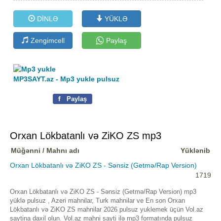
DİNLƏ
YÜKLƏ
Zengimcell
Paylaş
MP3SAYT.az - Mp3 yukle pulsuz
f
Paylaş
Orxan Lökbatanlı və ZiKO ZS mp3
Müğənni / Mahnı adı
Yüklənib
Orxan Lökbatanlı və ZiKO ZS - Sənsiz (Getmə/Rap Version)
1719
Orxan Lökbatanlı və ZiKO ZS - Sənsiz (Getmə/Rap Version) mp3
yüklə pulsuz , Azeri mahnilar, Turk mahnilar ve En son Orxan
Lökbatanlı və ZiKO ZS mahnilar 2026 pulsuz yuklemek üçün Vol.az
saytina daxil olun. Vol.az mahni sayti ilə mp3 formatında pulsuz