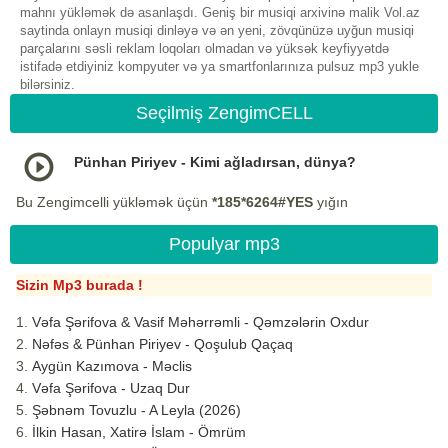
mahnı yükləmək də asanlaşdı. Geniş bir musiqi arxivinə malik Vol.az
saytinda onlayn musiqi dinləyə və ən yeni, zövqünüzə uyğun musiqi
parçalarını səsli reklam loqoları olmadan və yüksək keyfiyyətdə
istifadə etdiyiniz kompyuter və ya smartfonlarınıza pulsuz mp3 yukle
bilərsiniz.
Seçilmiş ZengimCELL
Pünhan Piriyev - Kimi ağladırsan, dünya?
Bu Zengimcelli yükləmək üçün
*185*6264#YES
yığın
Populyar mp3
Sizin Mp3 burada !
Vəfa Şərifova & Vasif Məhərrəmli - Qəmzələrin Oxdur
Nəfəs & Pünhan Piriyev - Qoşulub Qaçaq
Aygün Kazımova - Məclis
Vəfa Şərifova - Uzaq Dur
Şəbnəm Tovuzlu - A Leyla (2026)
İlkin Hasan, Xatirə İslam - Ömrüm