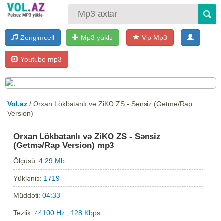
Zengimcell
Mp3 yüklə
Vip Mp3
Youtube mp3
Vol.az
/ Orxan Lökbatanlı və ZiKO ZS - Sənsiz (Getmə/Rap
Version)
Orxan Lökbatanlı və ZiKO ZS - Sənsiz
(Getmə/Rap Version) mp3
Ölçüsü:
4.29 Mb
Yüklənib:
1719
Müddəti:
04:33
Tezlik:
44100 Hz , 128 Kbps