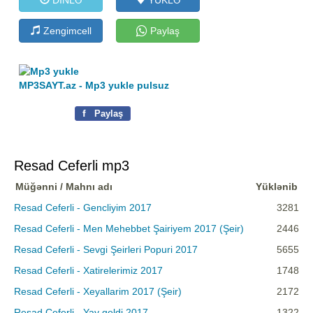
Zengimcell
Paylaş
MP3SAYT.az - Mp3 yukle pulsuz
f
Paylaş
Resad Ceferli mp3
Müğənni / Mahnı adı
Yüklənib
Resad Ceferli - Gencliyim 2017
3281
Resad Ceferli - Men Mehebbet Şairiyem 2017 (Şeir)
2446
Resad Ceferli - Sevgi Şeirleri Popuri 2017
5655
Resad Ceferli - Xatirelerimiz 2017
1748
Resad Ceferli - Xeyallarim 2017 (Şeir)
2172
Resad Ceferli - Yay geldi 2017
1322