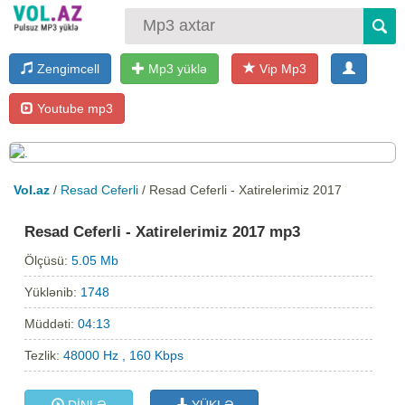
Zengimcell
Mp3 yüklə
Vip Mp3
Youtube mp3
Vol.az
/
Resad Ceferli
/ Resad Ceferli - Xatirelerimiz 2017
Resad Ceferli - Xatirelerimiz 2017 mp3
Ölçüsü:
5.05 Mb
Yüklənib:
1748
Müddəti:
04:13
Tezlik:
48000 Hz , 160 Kbps
DİNLƏ
YÜKLƏ