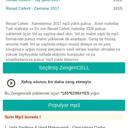
Resad Ceferli - Zemane 2017
2415
Resad Ceferli - Xatirelerimiz 2017 mp3 yüklə pulsuz , Azeri mahnilar,
Turk mahnilar ve En son Resad Ceferli mahnilar 2026 pulsuz
yuklemek üçün Vol.az saytina daxil olun. Vol.az mahni sayti ilə mp3
formatında pulsuz mahnı yükləmək də asanlaşdı. Geniş bir musiqi
arxivinə malik Vol.az saytinda onlayn musiqi dinləyə və ən yeni,
zövqünüzə uyğun musiqi parçalarını səsli reklam loqoları olmadan və
yüksək keyfiyyətdə istifadə etdiyiniz kompyuter və ya
smartfonlarınıza pulsuz mp3 yukle bilərsiniz.
Seçilmiş ZengimCELL
Xahiş olunur, bir daha zəng etməyin
Bu Zengimcelli yükləmək üçün
*185*6296#YES
yığın
Populyar mp3
Sizin Mp3 burada !
Vəfa Şərifova & Vasif Məhərrəmli - Qəmzələrin Oxdur