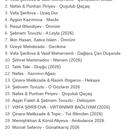
Nəfəs & Pünhan Piriyev - Qoşulub Qaçaq
Vəfa Şərifova - Uzaq Dur
Aygün Kazımova - Məclis
Rəsul Əfəndiyev - Ömrüm
Şəbnəm Tovuzlu - A Leyla (2026)
İlkin Hasan, Xatirə İslam - Ömrüm
Üzeyir Mehdizadə - Gecikmə
Vəfa Şərifova & Vasif Məhərrəmli - Dağlara Çən Düşəndə
Şöhrət Məmmədov - Mənəm (2026)
Talıb Tale - Duyğu (2026)
Nəfəs - Xanımın Ağası
Çinarə Məlikzadə & Rasim Əsgərov - Hekayə
Şəbnəm Tovuzlu - O Gözlərin 2026
Nəfəs & Punhan Piriyev - Qoşulub Qaçaq
Aqşin Fateh & Şəbnəm Tovuzlu - Dəlisiyəm
VƏFA ŞƏRİFOVA - VƏTƏNİMƏ BAĞLIYAM (2026)
Çinarə Məlikzade & Topic - Tut Əlimdən (2026)
Memişhkhan & Könül Aliyeva - Ambulance 2026
Mürsəl Səfərov - Günahkarıq 2026