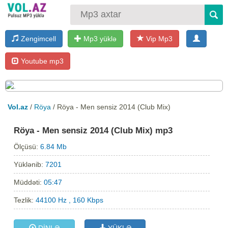
Zengimcell
Mp3 yüklə
Vip Mp3
Youtube mp3
Vol.az
/
Röya
/ Röya - Men sensiz 2014 (Club Mix)
Röya - Men sensiz 2014 (Club Mix) mp3
Ölçüsü:
6.84 Mb
Yüklənib:
7201
Müddəti:
05:47
Tezlik:
44100 Hz , 160 Kbps
DİNLƏ
YÜKLƏ