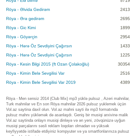
Röya - Elə bilmə
5719
Röya - Əlvida Gedirəm
2413
Röya - Ərə gedirəm
2695
Röya - Gic Kimi
1899
Röya - Göyərçin
2954
Röya - Hərə Öz Sevdiyini Çağırsın
1433
Röya - Hərə Öz Sevdiyini Çağırsın
1225
Röya - Kesin Bilgi 2015 (ft Ozan Çolakoğlu)
30354
Röya - Kimin Belə Sevgilisi Var
2516
Röya - Kimin Bele Sevgilisi Var 2019
4389
Röya - Men sensiz 2014 (Club Mix) mp3 yüklə pulsuz , Azeri mahnilar,
Turk mahnilar ve En son Röya mahnilar 2026 pulsuz yuklemek üçün
Vol.az saytina daxil olun. Vol.az mahni sayti ilə mp3 formatında
pulsuz mahnı yükləmək də asanlaşdı. Geniş bir musiqi arxivinə malik
Vol.az saytinda onlayn musiqi dinləyə və ən yeni, zövqünüzə uyğun
musiqi parçalarını səsli reklam loqoları olmadan və yüksək
keyfiyyətdə istifadə etdiyiniz kompyuter və ya smartfonlarınıza pulsuz