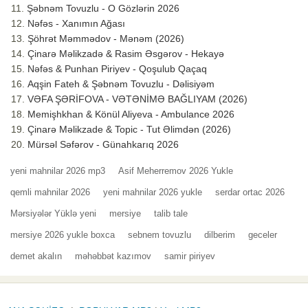
Şəbnəm Tovuzlu - O Gözlərin 2026
Nəfəs - Xanımın Ağası
Şöhrət Məmmədov - Mənəm (2026)
Çinarə Məlikzadə & Rasim Əsgərov - Hekayə
Nəfəs & Punhan Piriyev - Qoşulub Qaçaq
Aqşin Fateh & Şəbnəm Tovuzlu - Dəlisiyəm
VƏFA ŞƏRİFOVA - VƏTƏNİMƏ BAĞLIYAM (2026)
Memişhkhan & Könül Aliyeva - Ambulance 2026
Çinarə Məlikzade & Topic - Tut Əlimdən (2026)
Mürsəl Səfərov - Günahkarıq 2026
yeni mahnilar 2026 mp3
Asif Meherremov 2026 Yukle
qemli mahnilar 2026
yeni mahnilar 2026 yukle
serdar ortac 2026
Mərsiyələr Yüklə yeni
mersiye
talib tale
mersiye 2026 yukle boxca
sebnem tovuzlu
dilberim
geceler
demet akalın
məhəbbət kazımov
samir piriyev