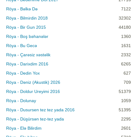
Röya - Bəlkə Də
7122
Röya - Bilmirdin 2018
32302
Röya - Bir Gun 2015
44180
Röya - Boş bəhanələr
1360
Röya - Bu Gecə
1631
Röya - Çarəsiz xəstəlik
2332
Röya - Darixdim 2016
6265
Röya - Dedin Yox
627
Röya - Dəniz (Akustik) 2026
709
Röya - Doldur Ureyimi 2016
51379
Röya - Dolunay
1059
Röya - Dusursen tez tez yada 2016
51395
Röya - Düşürsən tez-tez yada
2295
Röya - Elə Bilirdim
2601