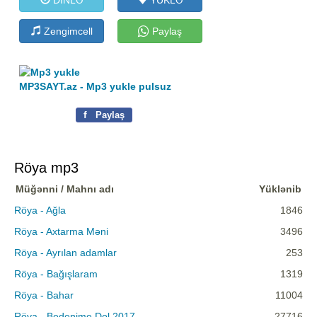
Zengimcell
Paylaş
MP3SAYT.az - Mp3 yukle pulsuz
f
Paylaş
Röya mp3
Müğənni / Mahnı adı
Yüklənib
Röya - Ağla
1846
Röya - Axtarma Məni
3496
Röya - Ayrılan adamlar
253
Röya - Bağışlaram
1319
Röya - Bahar
11004
Röya - Bedenime Dol 2017
27716