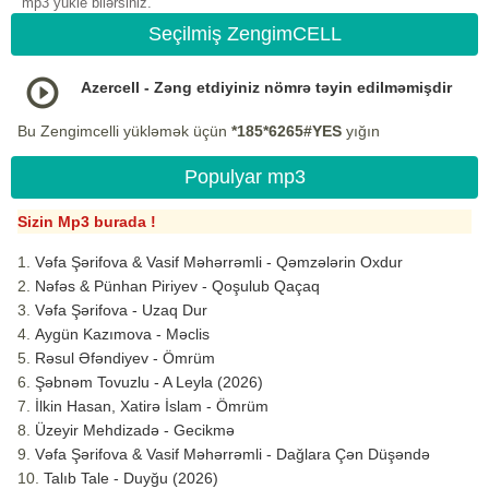
mp3 yukle bilərsiniz.
Seçilmiş ZengimCELL
Azercell - Zəng etdiyiniz nömrə təyin edilməmişdir
Bu Zengimcelli yükləmək üçün
*185*6265#YES
yığın
Populyar mp3
Sizin Mp3 burada !
Vəfa Şərifova & Vasif Məhərrəmli - Qəmzələrin Oxdur
Nəfəs & Pünhan Piriyev - Qoşulub Qaçaq
Vəfa Şərifova - Uzaq Dur
Aygün Kazımova - Məclis
Rəsul Əfəndiyev - Ömrüm
Şəbnəm Tovuzlu - A Leyla (2026)
İlkin Hasan, Xatirə İslam - Ömrüm
Üzeyir Mehdizadə - Gecikmə
Vəfa Şərifova & Vasif Məhərrəmli - Dağlara Çən Düşəndə
Talıb Tale - Duyğu (2026)