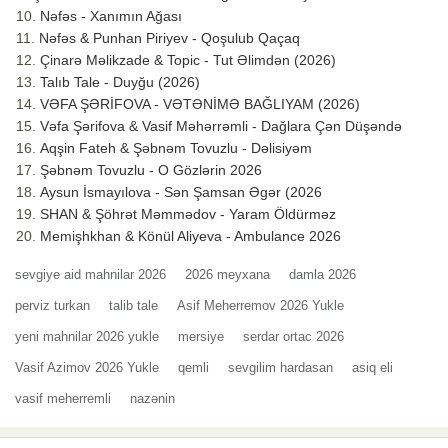
Nəfəs - Xanımın Ağası
Nəfəs & Punhan Piriyev - Qoşulub Qaçaq
Çinarə Məlikzade & Topic - Tut Əlimdən (2026)
Talıb Tale - Duyğu (2026)
VƏFA ŞƏRİFOVA - VƏTƏNİMƏ BAĞLIYAM (2026)
Vəfa Şərifova & Vasif Məhərrəmli - Dağlara Çən Düşəndə
Aqşin Fateh & Şəbnəm Tovuzlu - Dəlisiyəm
Şəbnəm Tovuzlu - O Gözlərin 2026
Aysun İsmayılova - Sən Şamsan Əgər (2026
SHAN & Şöhrət Məmmədov - Yaram Öldürməz
Memişhkhan & Könül Aliyeva - Ambulance 2026
sevgiye aid mahnilar 2026
2026 meyxana
damla 2026
perviz turkan
talib tale
Asif Meherremov 2026 Yukle
yeni mahnilar 2026 yukle
mersiye
serdar ortac 2026
Vasif Azimov 2026 Yukle
qemli
sevgilim hardasan
asiq eli
vasif meherremli
nazənin