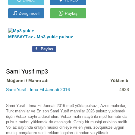
Zengimcell
Paylaş
MP3SAYT.az - Mp3 yukle pulsuz
f
Paylaş
Sami Yusif mp3
Müğənni / Mahnı adı
Yüklənib
Sami Yusif - Inna Fil Jannati 2016
4938
Sami Yusif - Inna Fil Jannati 2016 mp3 yüklə pulsuz , Azeri mahnilar,
Turk mahnilar ve En son Sami Yusif mahnilar 2026 pulsuz yuklemek
üçün Vol.az saytina daxil olun. Vol.az mahni sayti ilə mp3 formatında
pulsuz mahnı yükləmək də asanlaşdı. Geniş bir musiqi arxivinə malik
Vol.az saytinda onlayn musiqi dinləyə və ən yeni, zövqünüzə uyğun
musiqi parçalarını səsli reklam loqoları olmadan və yüksək