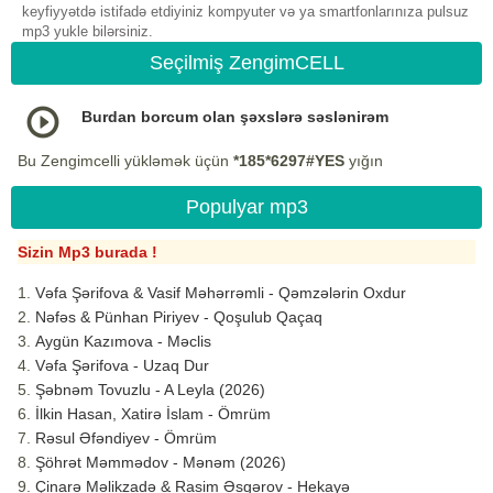
keyfiyyətdə istifadə etdiyiniz kompyuter və ya smartfonlarınıza pulsuz
mp3 yukle bilərsiniz.
Seçilmiş ZengimCELL
Burdan borcum olan şəxslərə səslənirəm
Bu Zengimcelli yükləmək üçün
*185*6297#YES
yığın
Populyar mp3
Sizin Mp3 burada !
Vəfa Şərifova & Vasif Məhərrəmli - Qəmzələrin Oxdur
Nəfəs & Pünhan Piriyev - Qoşulub Qaçaq
Aygün Kazımova - Məclis
Vəfa Şərifova - Uzaq Dur
Şəbnəm Tovuzlu - A Leyla (2026)
İlkin Hasan, Xatirə İslam - Ömrüm
Rəsul Əfəndiyev - Ömrüm
Şöhrət Məmmədov - Mənəm (2026)
Çinarə Məlikzadə & Rasim Əsgərov - Hekayə