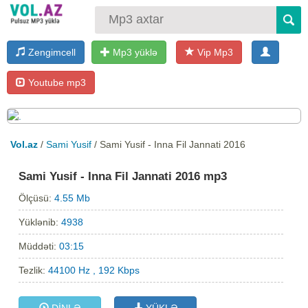
Zengimcell
Mp3 yüklə
Vip Mp3
Youtube mp3
Vol.az
/
Sami Yusif
/ Sami Yusif - Inna Fil Jannati 2016
Sami Yusif - Inna Fil Jannati 2016 mp3
Ölçüsü:
4.55 Mb
Yüklənib:
4938
Müddəti:
03:15
Tezlik:
44100 Hz , 192 Kbps
DİNLƏ
YÜKLƏ