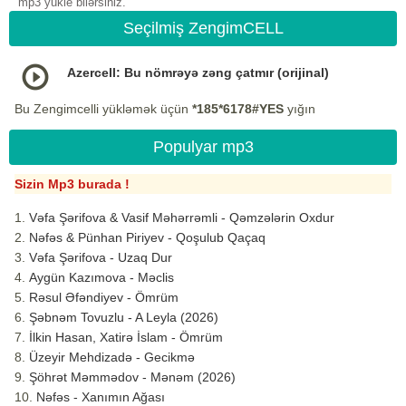
mp3 yukle bilərsiniz.
Seçilmiş ZengimCELL
Azercell: Bu nömrəyə zəng çatmır (orijinal)
Bu Zengimcelli yükləmək üçün
*185*6178#YES
yığın
Populyar mp3
Sizin Mp3 burada !
Vəfa Şərifova & Vasif Məhərrəmli - Qəmzələrin Oxdur
Nəfəs & Pünhan Piriyev - Qoşulub Qaçaq
Vəfa Şərifova - Uzaq Dur
Aygün Kazımova - Məclis
Rəsul Əfəndiyev - Ömrüm
Şəbnəm Tovuzlu - A Leyla (2026)
İlkin Hasan, Xatirə İslam - Ömrüm
Üzeyir Mehdizadə - Gecikmə
Şöhrət Məmmədov - Mənəm (2026)
Nəfəs - Xanımın Ağası