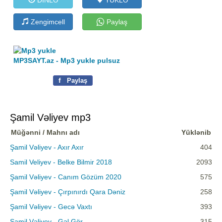
Zengimcell
Paylaş
MP3SAYT.az - Mp3 yukle pulsuz
f
Paylaş
Şamil Vəliyev mp3
Müğənni / Mahnı adı
Yüklənib
Şamil Vəliyev - Axır Axır
404
Samil Veliyev - Belke Bilmir 2018
2093
Şamil Vəliyev - Canım Gözüm 2020
575
Şamil Vəliyev - Çırpınırdı Qara Dəniz
258
Şamil Vəliyev - Gecə Vaxtı
393
Şamil Vəliyev - Gəl Gör
315