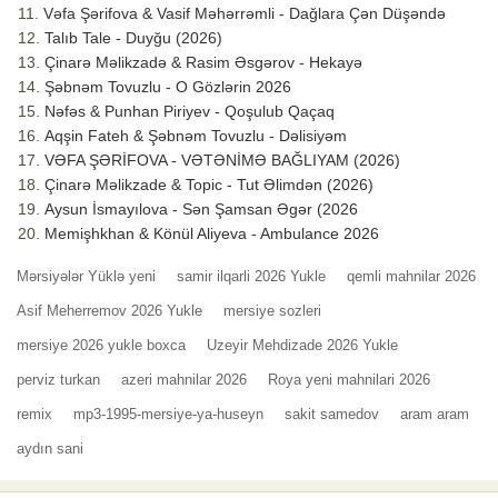
Vəfa Şərifova & Vasif Məhərrəmli - Dağlara Çən Düşəndə
Talıb Tale - Duyğu (2026)
Çinarə Məlikzadə & Rasim Əsgərov - Hekayə
Şəbnəm Tovuzlu - O Gözlərin 2026
Nəfəs & Punhan Piriyev - Qoşulub Qaçaq
Aqşin Fateh & Şəbnəm Tovuzlu - Dəlisiyəm
VƏFA ŞƏRİFOVA - VƏTƏNİMƏ BAĞLIYAM (2026)
Çinarə Məlikzade & Topic - Tut Əlimdən (2026)
Aysun İsmayılova - Sən Şamsan Əgər (2026
Memişhkhan & Könül Aliyeva - Ambulance 2026
Mərsiyələr Yüklə yeni
samir ilqarli 2026 Yukle
qemli mahnilar 2026
Asif Meherremov 2026 Yukle
mersiye sozleri
mersiye 2026 yukle boxca
Uzeyir Mehdizade 2026 Yukle
perviz turkan
azeri mahnilar 2026
Roya yeni mahnilari 2026
remix
mp3-1995-mersiye-ya-huseyn
sakit samedov
aram aram
aydın sani