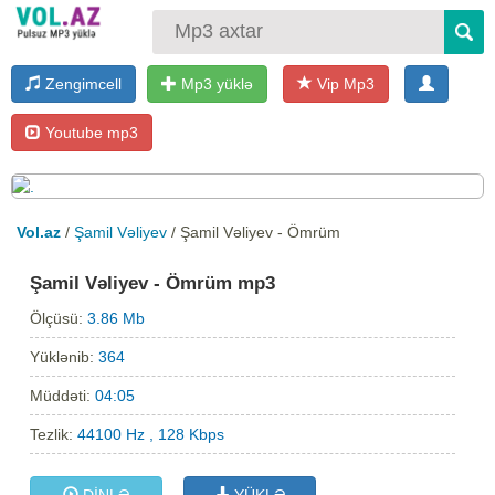
Zengimcell
Mp3 yüklə
Vip Mp3
Youtube mp3
Vol.az
/
Şamil Vəliyev
/ Şamil Vəliyev - Ömrüm
Şamil Vəliyev - Ömrüm mp3
Ölçüsü:
3.86 Mb
Yüklənib:
364
Müddəti:
04:05
Tezlik:
44100 Hz , 128 Kbps
DİNLƏ
YÜKLƏ