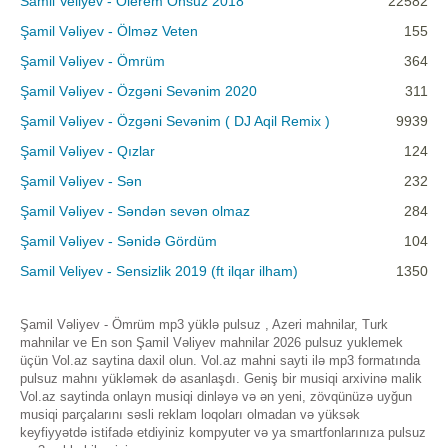
Samil Veliyev - Olerem Onsuz 2018
22582
Şamil Vəliyev - Ölməz Veten
155
Şamil Vəliyev - Ömrüm
364
Şamil Vəliyev - Özgəni Sevənim 2020
311
Şamil Vəliyev - Özgəni Sevənim ( DJ Aqil Remix )
9939
Şamil Vəliyev - Qızlar
124
Şamil Vəliyev - Sən
232
Şamil Vəliyev - Səndən sevən olmaz
284
Şamil Vəliyev - Sənidə Gördüm
104
Samil Veliyev - Sensizlik 2019 (ft ilqar ilham)
1350
Şamil Vəliyev - Ömrüm mp3 yüklə pulsuz , Azeri mahnilar, Turk
mahnilar ve En son Şamil Vəliyev mahnilar 2026 pulsuz yuklemek
üçün Vol.az saytina daxil olun. Vol.az mahni sayti ilə mp3 formatında
pulsuz mahnı yükləmək də asanlaşdı. Geniş bir musiqi arxivinə malik
Vol.az saytinda onlayn musiqi dinləyə və ən yeni, zövqünüzə uyğun
musiqi parçalarını səsli reklam loqoları olmadan və yüksək
keyfiyyətdə istifadə etdiyiniz kompyuter və ya smartfonlarınıza pulsuz