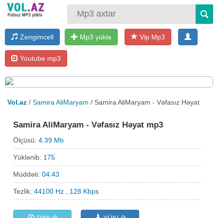
Zengimcell
Mp3 yüklə
Vip Mp3
Youtube mp3
Vol.az
/
Samira AliMaryam
/ Samira AliMaryam - Vəfasız Həyat
Samira AliMaryam - Vəfasız Həyat mp3
Ölçüsü:
4.39 Mb
Yüklənib:
175
Müddəti:
04:43
Tezlik:
44100 Hz , 128 Kbps
DİNLƏ
YÜKLƏ