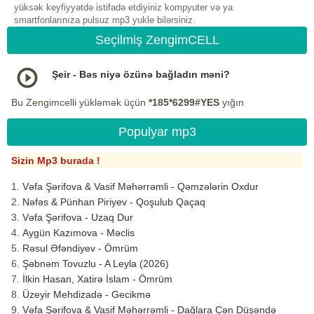
yüksək keyfiyyətdə istifadə etdiyiniz kompyuter və ya
smartfonlarınıza pulsuz mp3 yukle bilərsiniz.
Seçilmiş ZengimCELL
Şeir - Bəs niyə özünə bağladın məni?
Bu Zengimcelli yükləmək üçün
*185*6299#YES
yığın
Populyar mp3
Sizin Mp3 burada !
Vəfa Şərifova & Vasif Məhərrəmli - Qəmzələrin Oxdur
Nəfəs & Pünhan Piriyev - Qoşulub Qaçaq
Vəfa Şərifova - Uzaq Dur
Aygün Kazımova - Məclis
Rəsul Əfəndiyev - Ömrüm
Şəbnəm Tovuzlu - A Leyla (2026)
İlkin Hasan, Xatirə İslam - Ömrüm
Üzeyir Mehdizadə - Gecikmə
Vəfa Şərifova & Vasif Məhərrəmli - Dağlara Çən Düşəndə