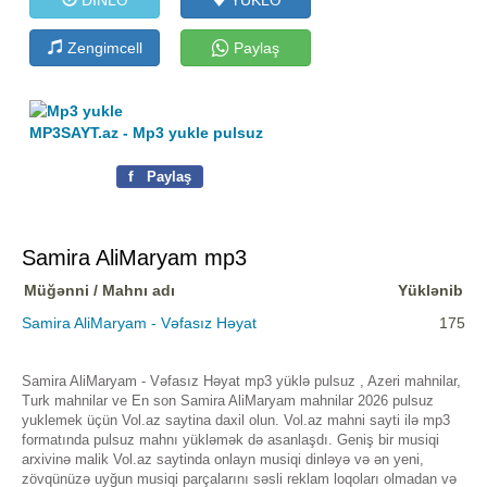
Zengimcell
Paylaş
MP3SAYT.az - Mp3 yukle pulsuz
f
Paylaş
Samira AliMaryam mp3
Müğənni / Mahnı adı
Yüklənib
Samira AliMaryam - Vəfasız Həyat
175
Samira AliMaryam - Vəfasız Həyat mp3 yüklə pulsuz , Azeri mahnilar,
Turk mahnilar ve En son Samira AliMaryam mahnilar 2026 pulsuz
yuklemek üçün Vol.az saytina daxil olun. Vol.az mahni sayti ilə mp3
formatında pulsuz mahnı yükləmək də asanlaşdı. Geniş bir musiqi
arxivinə malik Vol.az saytinda onlayn musiqi dinləyə və ən yeni,
zövqünüzə uyğun musiqi parçalarını səsli reklam loqoları olmadan və