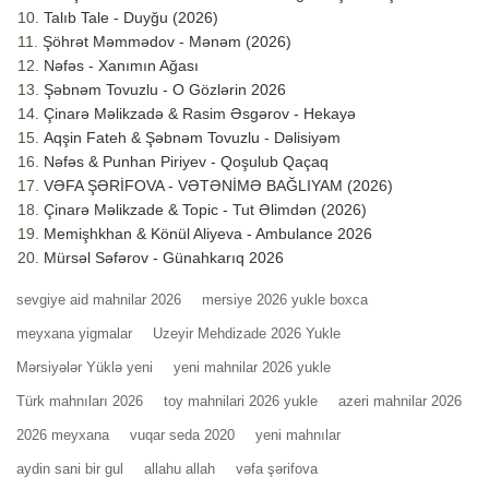
Talıb Tale - Duyğu (2026)
Şöhrət Məmmədov - Mənəm (2026)
Nəfəs - Xanımın Ağası
Şəbnəm Tovuzlu - O Gözlərin 2026
Çinarə Məlikzadə & Rasim Əsgərov - Hekayə
Aqşin Fateh & Şəbnəm Tovuzlu - Dəlisiyəm
Nəfəs & Punhan Piriyev - Qoşulub Qaçaq
VƏFA ŞƏRİFOVA - VƏTƏNİMƏ BAĞLIYAM (2026)
Çinarə Məlikzade & Topic - Tut Əlimdən (2026)
Memişhkhan & Könül Aliyeva - Ambulance 2026
Mürsəl Səfərov - Günahkarıq 2026
sevgiye aid mahnilar 2026
mersiye 2026 yukle boxca
meyxana yigmalar
Uzeyir Mehdizade 2026 Yukle
Mərsiyələr Yüklə yeni
yeni mahnilar 2026 yukle
Türk mahnıları 2026
toy mahnilari 2026 yukle
azeri mahnilar 2026
2026 meyxana
vuqar seda 2020
yeni mahnılar
aydin sani bir gul
allahu allah
vəfa şərifova