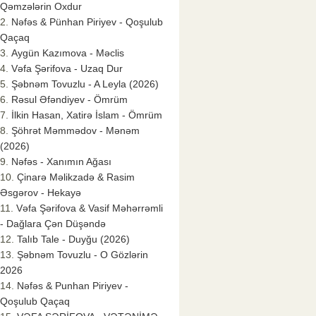
Qəmzələrin Oxdur
Nəfəs & Pünhan Piriyev - Qoşulub
Qaçaq
Aygün Kazımova - Məclis
Vəfa Şərifova - Uzaq Dur
Şəbnəm Tovuzlu - A Leyla (2026)
Rəsul Əfəndiyev - Ömrüm
İlkin Hasan, Xatirə İslam - Ömrüm
Şöhrət Məmmədov - Mənəm
(2026)
Nəfəs - Xanımın Ağası
Çinarə Məlikzadə & Rasim
Əsgərov - Hekayə
Vəfa Şərifova & Vasif Məhərrəmli
- Dağlara Çən Düşəndə
Talıb Tale - Duyğu (2026)
Şəbnəm Tovuzlu - O Gözlərin
2026
Nəfəs & Punhan Piriyev -
Qoşulub Qaçaq