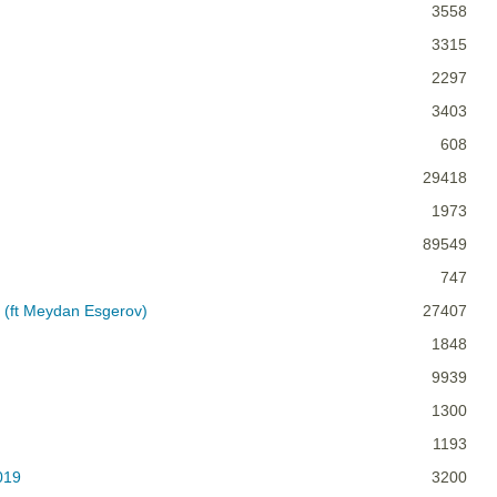
3558
3315
2297
3403
608
29418
1973
89549
747
5 (ft Meydan Esgerov)
27407
1848
9939
1300
1193
019
3200