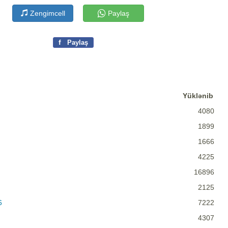
Zengimcell
Paylaş
f
Paylaş
Yüklənib
4080
1899
1666
4225
16896
2125
6
7222
4307