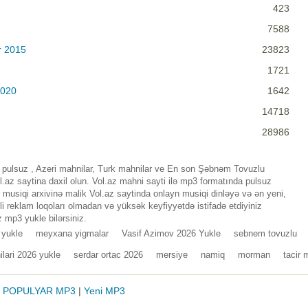
423
7588
r 2015
23823
1721
2020
1642
14718
28986
pulsuz , Azeri mahnilar, Turk mahnilar ve En son Şəbnəm Tovuzlu
az saytina daxil olun. Vol.az mahni sayti ilə mp3 formatında pulsuz
musiqi arxivinə malik Vol.az saytinda onlayn musiqi dinləyə və ən yeni,
i reklam loqoları olmadan və yüksək keyfiyyətdə istifadə etdiyiniz
 mp3 yukle bilərsiniz.
 yukle
meyxana yigmalar
Vasif Azimov 2026 Yukle
sebnem tovuzlu
lari 2026 yukle
serdar ortac 2026
mersiye
namiq
morman
tacir
|
POPULYAR MP3
|
Yeni MP3