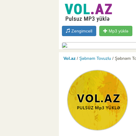
Zengimcell
Mp3 yüklə
Vol.az
/
Şəbnəm Tovuzlu
/ Şəbnəm To