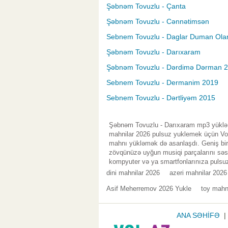
Şəbnəm Tovuzlu - Çanta
Şəbnəm Tovuzlu - Cənnətimsən
Sebnem Tovuzlu - Daglar Duman Ola
Şəbnəm Tovuzlu - Darıxaram
Şəbnəm Tovuzlu - Dərdimə Dərman 
Sebnem Tovuzlu - Dermanim 2019
Sebnem Tovuzlu - Dərtliyəm 2015
Şəbnəm Tovuzlu - Darıxaram mp3 yüklə 
mahnilar 2026 pulsuz yuklemek üçün Vol.
mahnı yükləmək də asanlaşdı. Geniş bir 
zövqünüzə uyğun musiqi parçalarını səsl
kompyuter və ya smartfonlarınıza pulsuz
dini mahnilar 2026
azeri mahnilar 2026
Asif Meherremov 2026 Yukle
toy mahni
ANA SƏHİFƏ