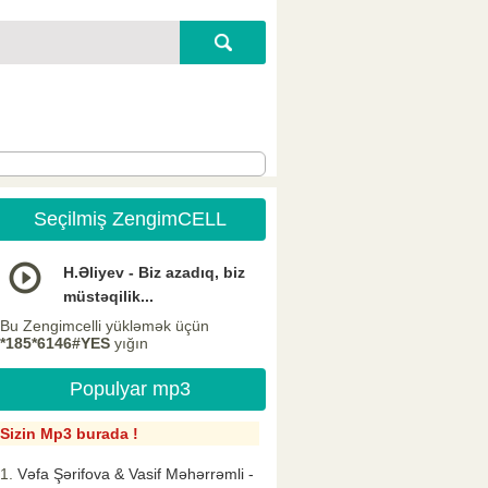
Seçilmiş ZengimCELL
H.Əliyev - Biz azadıq, biz
müstəqilik...
Bu Zengimcelli yükləmək üçün
*185*6146#YES
yığın
Populyar mp3
Sizin Mp3 burada !
Vəfa Şərifova & Vasif Məhərrəmli -