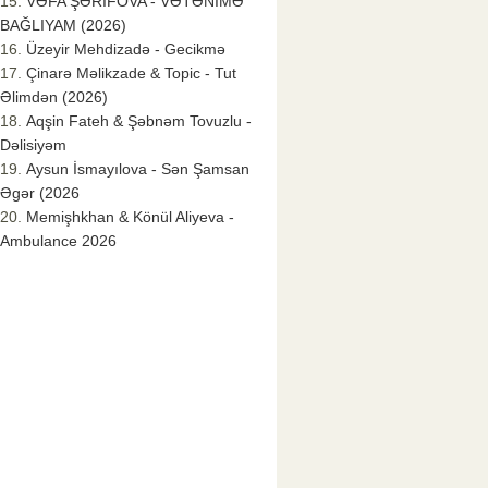
VƏFA ŞƏRİFOVA - VƏTƏNİMƏ
BAĞLIYAM (2026)
Üzeyir Mehdizadə - Gecikmə
Çinarə Məlikzade & Topic - Tut
Əlimdən (2026)
Aqşin Fateh & Şəbnəm Tovuzlu -
Dəlisiyəm
Aysun İsmayılova - Sən Şamsan
Əgər (2026
Memişhkhan & Könül Aliyeva -
Ambulance 2026