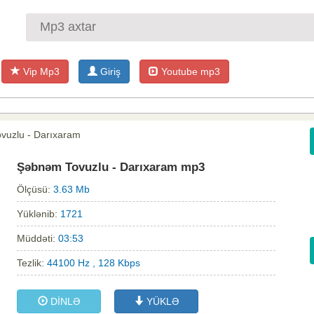
Vip Mp3
Giriş
Youtube mp3
vuzlu - Darıxaram
Şəbnəm Tovuzlu - Darıxaram mp3
Ölçüsü:
3.63 Mb
Yüklənib:
1721
Müddəti:
03:53
Tezlik:
44100 Hz , 128 Kbps
DİNLƏ
YÜKLƏ