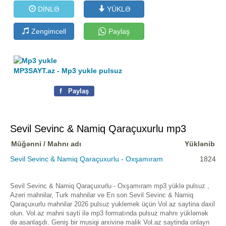
DİNLƏ
YÜKLƏ
Zengimcell
Paylaş
MP3SAYT.az - Mp3 yukle pulsuz
f
Paylaş
Sevil Sevinc & Namiq Qaraçuxurlu mp3
Müğənni / Mahnı adı
Yüklənib
Sevil Sevinc & Namiq Qaraçuxurlu - Oxşamıram
1824
Sevil Sevinc & Namiq Qaraçuxurlu - Oxşamıram mp3 yüklə pulsuz ,
Azeri mahnilar, Turk mahnilar ve En son Sevil Sevinc & Namiq
Qaraçuxurlu mahnilar 2026 pulsuz yuklemek üçün Vol.az saytina daxil
olun. Vol.az mahni sayti ilə mp3 formatında pulsuz mahnı yükləmək
də asanlaşdı. Geniş bir musiqi arxivinə malik Vol.az saytinda onlayn