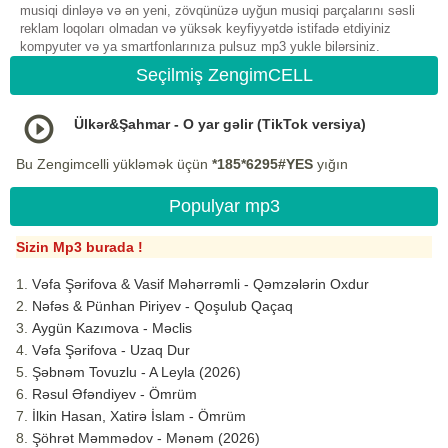
musiqi dinləyə və ən yeni, zövqünüzə uyğun musiqi parçalarını səsli
reklam loqoları olmadan və yüksək keyfiyyətdə istifadə etdiyiniz
kompyuter və ya smartfonlarınıza pulsuz mp3 yukle bilərsiniz.
Seçilmiş ZengimCELL
Ülkər&Şahmar - O yar gəlir (TikTok versiya)
Bu Zengimcelli yükləmək üçün
*185*6295#YES
yığın
Populyar mp3
Sizin Mp3 burada !
Vəfa Şərifova & Vasif Məhərrəmli - Qəmzələrin Oxdur
Nəfəs & Pünhan Piriyev - Qoşulub Qaçaq
Aygün Kazımova - Məclis
Vəfa Şərifova - Uzaq Dur
Şəbnəm Tovuzlu - A Leyla (2026)
Rəsul Əfəndiyev - Ömrüm
İlkin Hasan, Xatirə İslam - Ömrüm
Şöhrət Məmmədov - Mənəm (2026)