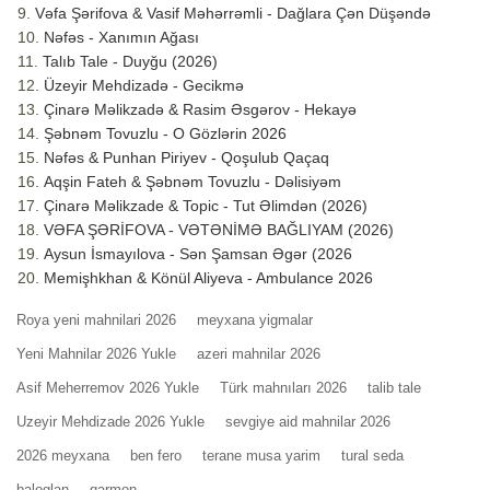
Vəfa Şərifova & Vasif Məhərrəmli - Dağlara Çən Düşəndə
Nəfəs - Xanımın Ağası
Talıb Tale - Duyğu (2026)
Üzeyir Mehdizadə - Gecikmə
Çinarə Məlikzadə & Rasim Əsgərov - Hekayə
Şəbnəm Tovuzlu - O Gözlərin 2026
Nəfəs & Punhan Piriyev - Qoşulub Qaçaq
Aqşin Fateh & Şəbnəm Tovuzlu - Dəlisiyəm
Çinarə Məlikzade & Topic - Tut Əlimdən (2026)
VƏFA ŞƏRİFOVA - VƏTƏNİMƏ BAĞLIYAM (2026)
Aysun İsmayılova - Sən Şamsan Əgər (2026
Memişhkhan & Könül Aliyeva - Ambulance 2026
Roya yeni mahnilari 2026
meyxana yigmalar
Yeni Mahnilar 2026 Yukle
azeri mahnilar 2026
Asif Meherremov 2026 Yukle
Türk mahnıları 2026
talib tale
Uzeyir Mehdizade 2026 Yukle
sevgiye aid mahnilar 2026
2026 meyxana
ben fero
terane musa yarim
tural seda
baloglan
qarmon