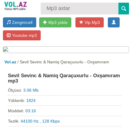
Zengimcell
Mp3 yüklə
Vip Mp3
Youtube mp3
Vol.az
/ Sevil Sevinc & Namiq Qaraçuxurlu - Oxşamıram
Sevil Sevinc & Namiq Qaraçuxurlu - Oxşamıram
mp3
Ölçüsü:
3.06 Mb
Yüklənib:
1824
Müddəti:
03:16
Tezlik:
44100 Hz , 128 Kbps