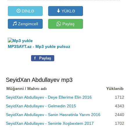
DİNLƏ
YÜKLƏ
Zengimcell
Paylaş
MP3SAYT.az - Mp3 yukle pulsuz
f
Paylaş
SeyidXan Abdullayev mp3
Müğənni / Mahnı adı
Yüklənib
SeyidXan Abdullayev - Deye Ellerime Elin 2016
1712
SeyidXan Abdullayev - Gelmedin 2015
4343
SeyidXan Abdullayev - Sənin Həsrətinlə Yarım 2016
2440
SeyidXan Abdullayev - Seninle Xoşbextem 2017
1702