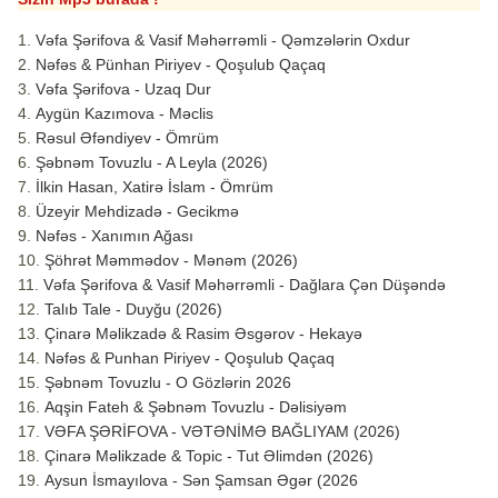
Vəfa Şərifova & Vasif Məhərrəmli - Qəmzələrin Oxdur
Nəfəs & Pünhan Piriyev - Qoşulub Qaçaq
Vəfa Şərifova - Uzaq Dur
Aygün Kazımova - Məclis
Rəsul Əfəndiyev - Ömrüm
Şəbnəm Tovuzlu - A Leyla (2026)
İlkin Hasan, Xatirə İslam - Ömrüm
Üzeyir Mehdizadə - Gecikmə
Nəfəs - Xanımın Ağası
Şöhrət Məmmədov - Mənəm (2026)
Vəfa Şərifova & Vasif Məhərrəmli - Dağlara Çən Düşəndə
Talıb Tale - Duyğu (2026)
Çinarə Məlikzadə & Rasim Əsgərov - Hekayə
Nəfəs & Punhan Piriyev - Qoşulub Qaçaq
Şəbnəm Tovuzlu - O Gözlərin 2026
Aqşin Fateh & Şəbnəm Tovuzlu - Dəlisiyəm
VƏFA ŞƏRİFOVA - VƏTƏNİMƏ BAĞLIYAM (2026)
Çinarə Məlikzade & Topic - Tut Əlimdən (2026)
Aysun İsmayılova - Sən Şamsan Əgər (2026