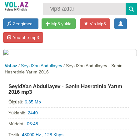
Zengimcell
Mp3 yüklə
Vip Mp3
Youtube mp3
Vol.az
/
SeyidXan Abdullayev
/ SeyidXan Abdullayev - Sənin
Həsrətinlə Yarım 2016
SeyidXan Abdullayev - Sənin Həsrətinlə Yarım
2016 mp3
Ölçüsü:
6.35 Mb
Yüklənib:
2440
Müddəti:
06:48
Tezlik:
48000 Hz , 128 Kbps