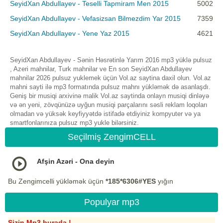
SeyidXan Abdullayev - Teselli Tapmiram Men 2015
5002
SeyidXan Abdullayev - Vefasizsan Bilmezdim Yar 2015
7359
SeyidXan Abdullayev - Yene Yaz 2015
4621
SeyidXan Abdullayev - Sənin Həsrətinlə Yarım 2016 mp3 yüklə pulsuz
, Azeri mahnilar, Turk mahnilar ve En son SeyidXan Abdullayev
mahnilar 2026 pulsuz yuklemek üçün Vol.az saytina daxil olun. Vol.az
mahni sayti ilə mp3 formatında pulsuz mahnı yükləmək də asanlaşdı.
Geniş bir musiqi arxivinə malik Vol.az saytinda onlayn musiqi dinləyə
və ən yeni, zövqünüzə uyğun musiqi parçalarını səsli reklam loqoları
olmadan və yüksək keyfiyyətdə istifadə etdiyiniz kompyuter və ya
smartfonlarınıza pulsuz mp3 yukle bilərsiniz.
Seçilmiş ZengimCELL
Afşin Azəri - Ona deyin
Bu Zengimcelli yükləmək üçün
*185*6306#YES
yığın
Populyar mp3
Sizin Mp3 burada !