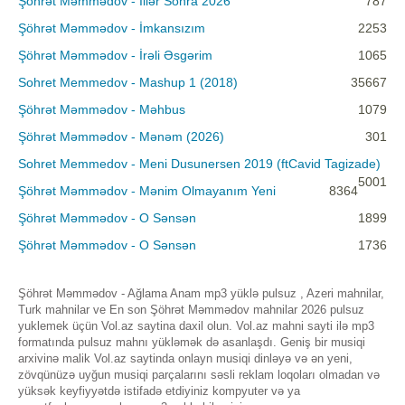
Şöhrət Məmmədov - İllər Sonra 2026
787
Şöhrət Məmmədov - İmkansızım
2253
Şöhrət Məmmədov - İrəli Əsgərim
1065
Sohret Memmedov - Mashup 1 (2018)
35667
Şöhrət Məmmədov - Məhbus
1079
Şöhrət Məmmədov - Mənəm (2026)
301
Sohret Memmedov - Meni Dusunersen 2019 (ftCavid Tagizade)
5001
Şöhrət Məmmədov - Mənim Olmayanım Yeni
8364
Şöhrət Məmmədov - O Sənsən
1899
Şöhrət Məmmədov - O Sənsən
1736
Şöhrət Məmmədov - Ağlama Anam mp3 yüklə pulsuz , Azeri mahnilar,
Turk mahnilar ve En son Şöhrət Məmmədov mahnilar 2026 pulsuz
yuklemek üçün Vol.az saytina daxil olun. Vol.az mahni sayti ilə mp3
formatında pulsuz mahnı yükləmək də asanlaşdı. Geniş bir musiqi
arxivinə malik Vol.az saytinda onlayn musiqi dinləyə və ən yeni,
zövqünüzə uyğun musiqi parçalarını səsli reklam loqoları olmadan və
yüksək keyfiyyətdə istifadə etdiyiniz kompyuter və ya