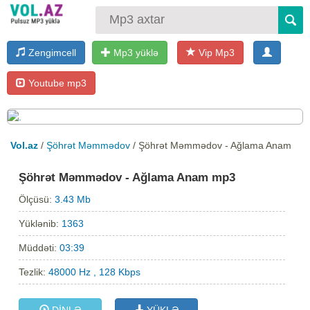
Zengimcell
Mp3 yüklə
Vip Mp3
Youtube mp3
Vol.az
/
Şöhrət Məmmədov
/ Şöhrət Məmmədov - Ağlama Anam
Şöhrət Məmmədov - Ağlama Anam mp3
Ölçüsü:
3.43 Mb
Yüklənib:
1363
Müddəti:
03:39
Tezlik:
48000 Hz , 128 Kbps
DİNLƏ
YÜKLƏ