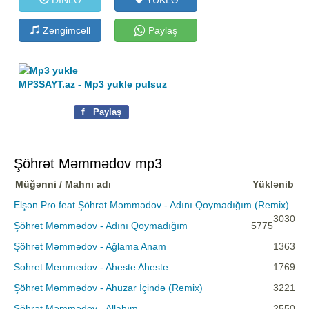
Zengimcell
Paylaş
MP3SAYT.az - Mp3 yukle pulsuz
f
Paylaş
Şöhrət Məmmədov mp3
Müğənni / Mahnı adı
Yüklənib
Elşən Pro feat Şöhrət Məmmədov - Adını Qoymadığım (Remix)
3030
Şöhrət Məmmədov - Adını Qoymadığım
5775
Şöhrət Məmmədov - Ağlama Anam
1363
Sohret Memmedov - Aheste Aheste
1769
Şöhrət Məmmədov - Ahuzar İçində (Remix)
3221
Şöhrət Məmmədov - Allahım
2550