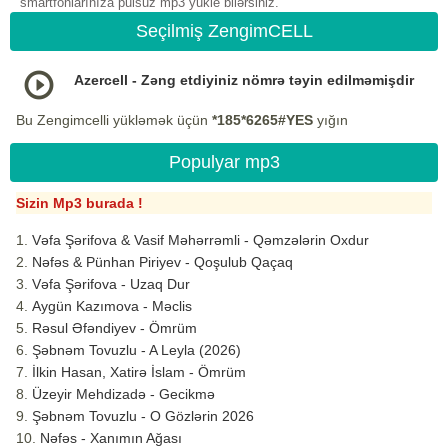
smartfonlarınıza pulsuz mp3 yukle bilərsiniz.
Seçilmiş ZengimCELL
Azercell - Zəng etdiyiniz nömrə təyin edilməmişdir
Bu Zengimcelli yükləmək üçün
*185*6265#YES
yığın
Populyar mp3
Sizin Mp3 burada !
Vəfa Şərifova & Vasif Məhərrəmli - Qəmzələrin Oxdur
Nəfəs & Pünhan Piriyev - Qoşulub Qaçaq
Vəfa Şərifova - Uzaq Dur
Aygün Kazımova - Məclis
Rəsul Əfəndiyev - Ömrüm
Şəbnəm Tovuzlu - A Leyla (2026)
İlkin Hasan, Xatirə İslam - Ömrüm
Üzeyir Mehdizadə - Gecikmə
Şəbnəm Tovuzlu - O Gözlərin 2026
Nəfəs - Xanımın Ağası