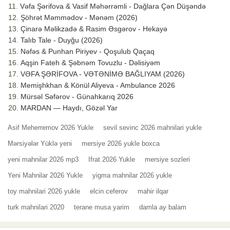
Vəfa Şərifova & Vasif Məhərrəmli - Dağlara Çən Düşəndə
Şöhrət Məmmədov - Mənəm (2026)
Çinarə Məlikzadə & Rasim Əsgərov - Hekayə
Talıb Tale - Duyğu (2026)
Nəfəs & Punhan Piriyev - Qoşulub Qaçaq
Aqşin Fateh & Şəbnəm Tovuzlu - Dəlisiyəm
VƏFA ŞƏRİFOVA - VƏTƏNİMƏ BAĞLIYAM (2026)
Memişhkhan & Könül Aliyeva - Ambulance 2026
Mürsəl Səfərov - Günahkarıq 2026
MARDAN — Haydı, Gözəl Yar
Asif Meherremov 2026 Yukle
sevil sevinc 2026 mahnilari yukle
Mərsiyələr Yüklə yeni
mersiye 2026 yukle boxca
yeni mahnilar 2026 mp3
Ifrat 2026 Yukle
mersiye sozleri
Yeni Mahnilar 2026 Yukle
yigma mahnilar 2026 yukle
toy mahnilari 2026 yukle
elcin ceferov
mahir ilqar
turk mahnilari 2020
terane musa yarim
damla ay balam