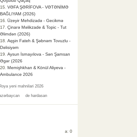
Qoşulub Qaçaq
VƏFA ŞƏRİFOVA - VƏTƏNİMƏ
BAĞLIYAM (2026)
Üzeyir Mehdizadə - Gecikmə
Çinarə Məlikzade & Topic - Tut
Əlimdən (2026)
Aqşin Fateh & Şəbnəm Tovuzlu -
Dəlisiyəm
Aysun İsmayılova - Sən Şamsan
Əgər (2026
Memişhkhan & Könül Aliyeva -
Ambulance 2026
Roya yeni mahnilari 2026
azərbaycan
de hardasan
a: 0