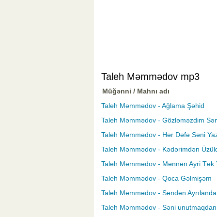
Taleh Məmmədov mp3
Müğənni / Mahnı adı
Taleh Məmmədov - Ağlama Şəhid
Taleh Məmmədov - Gözləməzdim Sə
Taleh Məmmədov - Hər Dəfə Səni Ya
Taleh Məmmədov - Kədərimdən Üzü
Taleh Məmmədov - Mənnən Ayri Tək Y
Taleh Məmmədov - Qoca Gəlmişəm
Taleh Məmmədov - Səndən Ayrılanda
Taleh Məmmədov - Səni unutmaqdan 