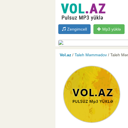
Zengimcell
Mp3 yüklə
Vol.az
/
Taleh Məmmədov
/ Taleh Mə