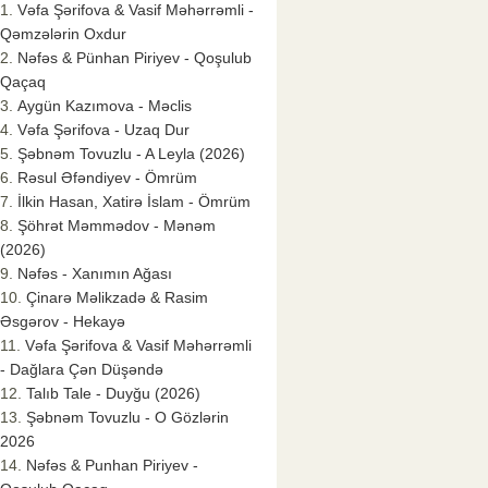
Vəfa Şərifova & Vasif Məhərrəmli -
Qəmzələrin Oxdur
Nəfəs & Pünhan Piriyev - Qoşulub
Qaçaq
Aygün Kazımova - Məclis
Vəfa Şərifova - Uzaq Dur
Şəbnəm Tovuzlu - A Leyla (2026)
Rəsul Əfəndiyev - Ömrüm
İlkin Hasan, Xatirə İslam - Ömrüm
Şöhrət Məmmədov - Mənəm
(2026)
Nəfəs - Xanımın Ağası
Çinarə Məlikzadə & Rasim
Əsgərov - Hekayə
Vəfa Şərifova & Vasif Məhərrəmli
- Dağlara Çən Düşəndə
Talıb Tale - Duyğu (2026)
Şəbnəm Tovuzlu - O Gözlərin
2026
Nəfəs & Punhan Piriyev -