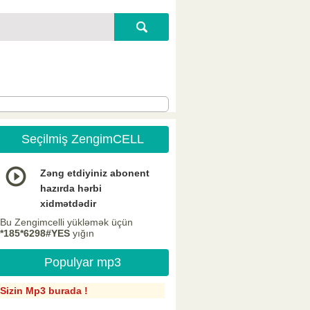
Seçilmiş ZengimCELL
Zəng etdiyiniz abonent
hazırda hərbi
xidmətdədir
Bu Zengimcelli yükləmək üçün
*185*6298#YES
yığın
Populyar mp3
Sizin Mp3 burada !