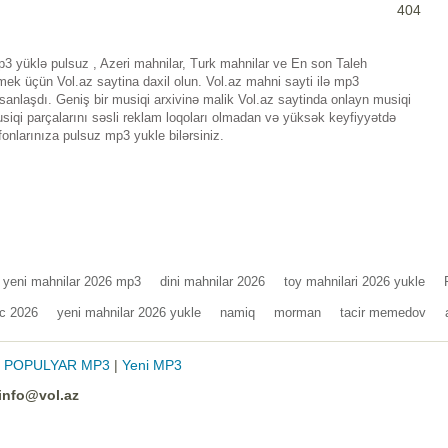
404
yüklə pulsuz , Azeri mahnilar, Turk mahnilar ve En son Taleh
 üçün Vol.az saytina daxil olun. Vol.az mahni sayti ilə mp3
nlaşdı. Geniş bir musiqi arxivinə malik Vol.az saytinda onlayn musiqi
iqi parçalarını səsli reklam loqoları olmadan və yüksək keyfiyyətdə
fonlarınıza pulsuz mp3 yukle bilərsiniz.
yeni mahnilar 2026 mp3
dini mahnilar 2026
toy mahnilari 2026 yukle
ac 2026
yeni mahnilar 2026 yukle
namiq
morman
tacir memedov
|
POPULYAR MP3
|
Yeni MP3
info@vol.az