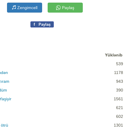
Zengimcell
Paylaş
f
Paylaş
Yüklənib
539
ndən
1178
zıram
943
ldüm
390
aşiyir
1561
621
602
ötrü
1301