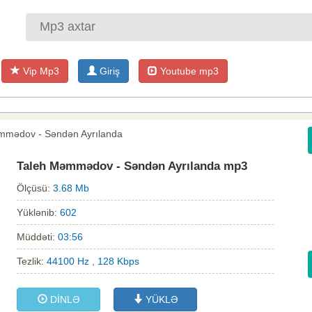
Vip Mp3
Giriş
Youtube mp3
mmədov - Səndən Ayrılanda
Taleh Məmmədov - Səndən Ayrılanda mp3
Ölçüsü:
3.68 Mb
Yüklənib:
602
Müddəti:
03:56
Tezlik:
44100 Hz , 128 Kbps
DİNLƏ
YÜKLƏ