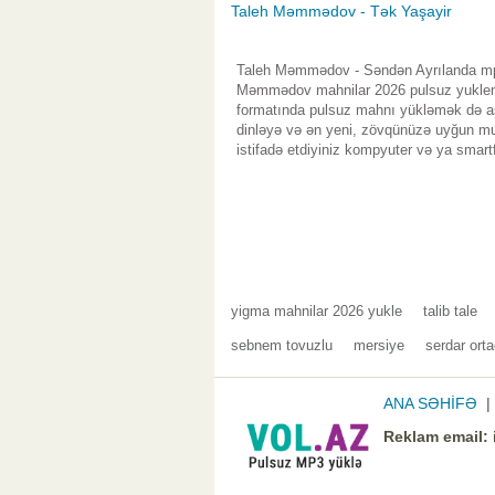
Taleh Məmmədov - Tək Yaşayir
Taleh Məmmədov - Səndən Ayrılanda mp3 
Məmmədov mahnilar 2026 pulsuz yuklemek
formatında pulsuz mahnı yükləmək də asa
dinləyə və ən yeni, zövqünüzə uyğun mus
istifadə etdiyiniz kompyuter və ya smart
yigma mahnilar 2026 yukle
talib tale
sebnem tovuzlu
mersiye
serdar ort
ANA SƏHİFƏ
Reklam email: