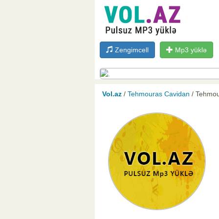
Zengimcell
Mp3 yüklə
Vol.az
/
Tehmouras Cavidan
/ Tehmou