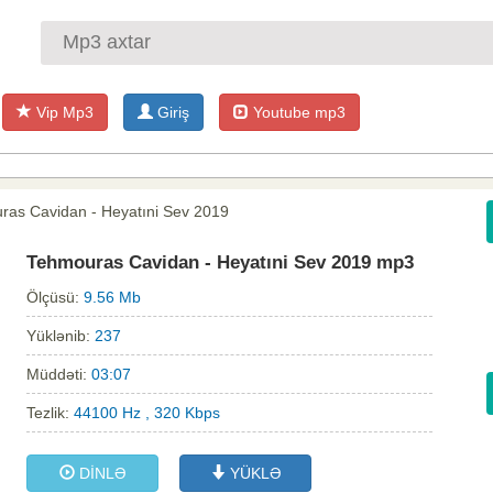
Vip Mp3
Giriş
Youtube mp3
ras Cavidan - Heyatıni Sev 2019
Tehmouras Cavidan - Heyatıni Sev 2019 mp3
Ölçüsü:
9.56 Mb
Yüklənib:
237
Müddəti:
03:07
Tezlik:
44100 Hz , 320 Kbps
DİNLƏ
YÜKLƏ