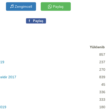
Zengimcell
Paylaş
f
Paylaş
Yüklənib
857
019
237
270
eldir 2017
839
45
336
333
2019
180