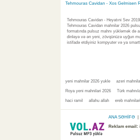
Tehmouras Cavidan - Xos Gelmisen 
Tehmouras Cavidan - Heyatıni Sev 2019 
Tehmouras Cavidan mahnilar 2026 pulsuz
formatında pulsuz mahnı yükləmək də asa
dinləyə və ən yeni, zövqünüzə uyğun mus
istifadə etdiyiniz kompyuter və ya smart
yeni mahnilar 2026 yukle
azeri mahnil
Roya yeni mahnilari 2026
Türk mahnıla
haci ramil
allahu allah
ereb mahnilar
ANA SƏHİFƏ
Reklam email: