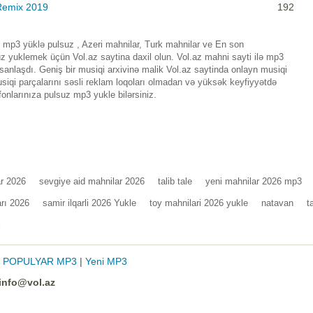
Remix 2019
192
mp3 yüklə pulsuz , Azeri mahnilar, Turk mahnilar ve En son
 yuklemek üçün Vol.az saytina daxil olun. Vol.az mahni sayti ilə mp3
nlaşdı. Geniş bir musiqi arxivinə malik Vol.az saytinda onlayn musiqi
iqi parçalarını səsli reklam loqoları olmadan və yüksək keyfiyyətdə
fonlarınıza pulsuz mp3 yukle bilərsiniz.
ar 2026
sevgiye aid mahnilar 2026
talib tale
yeni mahnilar 2026 mp3
rı 2026
samir ilqarli 2026 Yukle
toy mahnilari 2026 yukle
natavan
t
i
|
POPULYAR MP3
|
Yeni MP3
info@vol.az