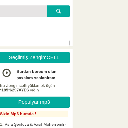
Seçilmiş ZengimCELL
Burdan borcum olan
şəxslərə səslənirəm
Bu Zengimcelli yükləmək üçün
*185*6297#YES
yığın
Populyar mp3
Sizin Mp3 burada !
Vəfa Şərifova & Vasif Məhərrəmli -