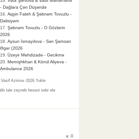
Vəfa Şərifova & Vasif Məhərrəmli
- Dağlara Çən Düşəndə
Aqşin Fateh & Şəbnəm Tovuzlu -
Dəlisiyəm
Şəbnəm Tovuzlu - O Gözlərin
2026
Aysun İsmayılova - Sən Şamsan
Əgər (2026
Üzeyir Mehdizadə - Gecikmə
Memişhkhan & Könül Aliyeva -
Ambulance 2026
Vasif Azimov 2026 Yukle
alib tale zeyneb heseni sebr ele
a: 0