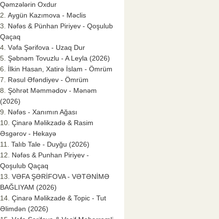
Qəmzələrin Oxdur
Aygün Kazımova - Məclis
Nəfəs & Pünhan Piriyev - Qoşulub
Qaçaq
Vəfa Şərifova - Uzaq Dur
Şəbnəm Tovuzlu - A Leyla (2026)
İlkin Hasan, Xatirə İslam - Ömrüm
Rəsul Əfəndiyev - Ömrüm
Şöhrət Məmmədov - Mənəm
(2026)
Nəfəs - Xanımın Ağası
Çinarə Məlikzadə & Rasim
Əsgərov - Hekayə
Talıb Tale - Duyğu (2026)
Nəfəs & Punhan Piriyev -
Qoşulub Qaçaq
VƏFA ŞƏRİFOVA - VƏTƏNİMƏ
BAĞLIYAM (2026)
Çinarə Məlikzade & Topic - Tut
Əlimdən (2026)