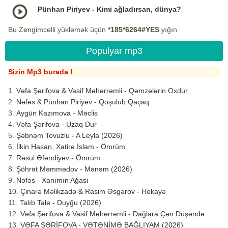
Pünhan Piriyev - Kimi ağladırsan, dünya?
Bu Zengimcelli yükləmək üçün
*185*6264#YES
yığın
Populyar mp3
Sizin Mp3 burada !
Vəfa Şərifova & Vasif Məhərrəmli - Qəmzələrin Oxdur
Nəfəs & Pünhan Piriyev - Qoşulub Qaçaq
Aygün Kazımova - Məclis
Vəfa Şərifova - Uzaq Dur
Şəbnəm Tovuzlu - A Leyla (2026)
İlkin Hasan, Xatirə İslam - Ömrüm
Rəsul Əfəndiyev - Ömrüm
Şöhrət Məmmədov - Mənəm (2026)
Nəfəs - Xanımın Ağası
Çinarə Məlikzadə & Rasim Əsgərov - Hekayə
Talıb Tale - Duyğu (2026)
Vəfa Şərifova & Vasif Məhərrəmli - Dağlara Çən Düşəndə
VƏFA ŞƏRİFOVA - VƏTƏNİMƏ BAĞLIYAM (2026)