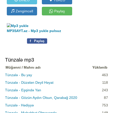
Zengimcell
Paylaş
MP3SAYT.az - Mp3 yukle pulsuz
f
Paylaş
Tünzalə mp3
Müğənni / Mahnı adı
Yüklənib
Tünzalə - Bu yay
463
Tünzalə - Düzələn Deyil Həyat
118
Tünzalə - Eşqində Yan
243
Tünzalə - Gözün Aydın Olsun, Qarabağ 2020
87
Tunzalə - Hədiyyə
753
Tünzalə - Məhəbbət Olmayanda
149