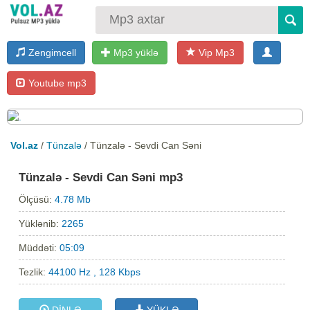
Zengimcell
Mp3 yüklə
Vip Mp3
Youtube mp3
Vol.az
/
Tünzalə
/ Tünzalə - Sevdi Can Səni
Tünzalə - Sevdi Can Səni mp3
Ölçüsü:
4.78 Mb
Yüklənib:
2265
Müddəti:
05:09
Tezlik:
44100 Hz , 128 Kbps
DİNLƏ
YÜKLƏ