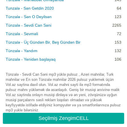
Tunzalə - Sən Getdin 2020
64
Tünzalə - Sən O Deyilsən
123
Tünzalə - Sevdi Can Səni
2265
Tünzalə - Sevməli
72
Tünzalə - Üç Gündən Bir, Beş Gündən Bir
153
Tünzalə - Yandım
132
Tünzalə - Yenidən başlayaq
106
Tünzalə - Sevdi Can Səni mp3 yüklə pulsuz , Azeri mahnilar, Turk
mahnilar ve En son Tünzalə mahnilar 2026 pulsuz yuklemek üçün
Vol.az saytina daxil olun. Vol.az mahni sayti ilə mp3 formatında
pulsuz mahnı yükləmək də asanlaşdı. Geniş bir musiqi arxivinə malik
Vol.az saytinda onlayn musiqi dinləyə və ən yeni, zövqünüzə uyğun
musiqi parçalarını səsli reklam loqoları olmadan və yüksək
keyfiyyətdə istifadə etdiyiniz kompyuter və ya smartfonlarınıza pulsuz
mp3 yukle bilərsiniz.
Seçilmiş ZengimCELL