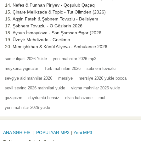
Nəfəs & Punhan Piriyev - Qoşulub Qaçaq
Çinarə Məlikzade & Topic - Tut Əlimdən (2026)
Aqşin Fateh & Şəbnəm Tovuzlu - Dəlisiyəm
Şəbnəm Tovuzlu - O Gözlərin 2026
Aysun İsmayılova - Sən Şamsan Əgər (2026
Üzeyir Mehdizadə - Gecikmə
Memişhkhan & Könül Aliyeva - Ambulance 2026
samir ilqarli 2026 Yukle
yeni mahnilar 2026 mp3
meyxana yigmalar
Türk mahnıları 2026
sebnem tovuzlu
sevgiye aid mahnilar 2026
mersiye
mersiye 2026 yukle boxca
sevil sevinc 2026 mahnilari yukle
yigma mahnilar 2026 yukle
gazapizm
duydumki bensiz
elvin babazade
rauf
yeni mahnilar 2026 yukle
ANA SƏHİFƏ
|
POPULYAR MP3
|
Yeni MP3