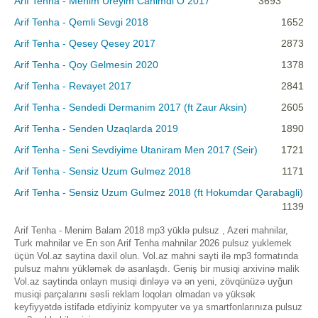
Arif Tenha - Menim Ureyim Canimdi O 2017
3693
Arif Tenha - Qemli Sevgi 2018
1652
Arif Tenha - Qesey Qesey 2017
2873
Arif Tenha - Qoy Gelmesin 2020
1378
Arif Tenha - Revayet 2017
2841
Arif Tenha - Sendedi Dermanim 2017 (ft Zaur Aksin)
2605
Arif Tenha - Senden Uzaqlarda 2019
1890
Arif Tenha - Seni Sevdiyime Utaniram Men 2017 (Seir)
1721
Arif Tenha - Sensiz Uzum Gulmez 2018
1171
Arif Tenha - Sensiz Uzum Gulmez 2018 (ft Hokumdar Qarabagli)
1139
Arif Tenha - Menim Balam 2018 mp3 yüklə pulsuz , Azeri mahnilar,
Turk mahnilar ve En son Arif Tenha mahnilar 2026 pulsuz yuklemek
üçün Vol.az saytina daxil olun. Vol.az mahni sayti ilə mp3 formatında
pulsuz mahnı yükləmək də asanlaşdı. Geniş bir musiqi arxivinə malik
Vol.az saytinda onlayn musiqi dinləyə və ən yeni, zövqünüzə uyğun
musiqi parçalarını səsli reklam loqoları olmadan və yüksək
keyfiyyətdə istifadə etdiyiniz kompyuter və ya smartfonlarınıza pulsuz