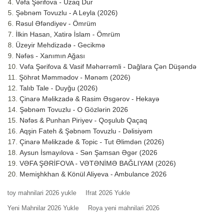
Vəfa Şərifova - Uzaq Dur
Şəbnəm Tovuzlu - A Leyla (2026)
Rəsul Əfəndiyev - Ömrüm
İlkin Hasan, Xatirə İslam - Ömrüm
Üzeyir Mehdizadə - Gecikmə
Nəfəs - Xanımın Ağası
Vəfa Şərifova & Vasif Məhərrəmli - Dağlara Çən Düşəndə
Şöhrət Məmmədov - Mənəm (2026)
Talıb Tale - Duyğu (2026)
Çinarə Məlikzadə & Rasim Əsgərov - Hekayə
Şəbnəm Tovuzlu - O Gözlərin 2026
Nəfəs & Punhan Piriyev - Qoşulub Qaçaq
Aqşin Fateh & Şəbnəm Tovuzlu - Dəlisiyəm
Çinarə Məlikzade & Topic - Tut Əlimdən (2026)
Aysun İsmayılova - Sən Şamsan Əgər (2026
VƏFA ŞƏRİFOVA - VƏTƏNİMƏ BAĞLIYAM (2026)
Memişhkhan & Könül Aliyeva - Ambulance 2026
toy mahnilari 2026 yukle
Ifrat 2026 Yukle
Yeni Mahnilar 2026 Yukle
Roya yeni mahnilari 2026