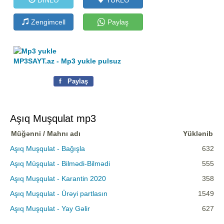
Zengimcell
Paylaş
MP3SAYT.az - Mp3 yukle pulsuz
f
Paylaş
Aşıq Muşqulat mp3
Müğənni / Mahnı adı
Yüklənib
Aşıq Muşqulat - Bağışla
632
Aşıq Müşqulat - Bilmədi-Bilmədi
555
Aşıq Muşqulat - Karantin 2020
358
Aşıq Muşqulat - Ürəyi partlasın
1549
Aşıq Muşqulat - Yay Gəlir
627