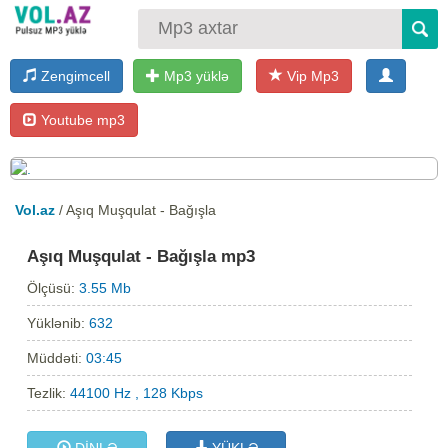
Zengimcell
Mp3 yüklə
Vip Mp3
Youtube mp3
Vol.az
/ Aşıq Muşqulat - Bağışla
Aşıq Muşqulat - Bağışla mp3
Ölçüsü:
3.55 Mb
Yüklənib:
632
Müddəti:
03:45
Tezlik:
44100 Hz , 128 Kbps
DİNLƏ
YÜKLƏ