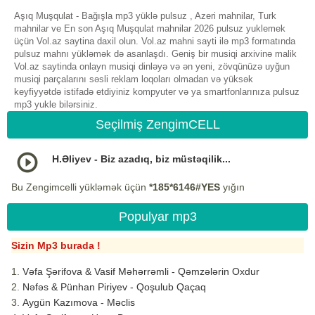
Aşıq Muşqulat - Bağışla mp3 yüklə pulsuz , Azeri mahnilar, Turk
mahnilar ve En son Aşıq Muşqulat mahnilar 2026 pulsuz yuklemek
üçün Vol.az saytina daxil olun. Vol.az mahni sayti ilə mp3 formatında
pulsuz mahnı yükləmək də asanlaşdı. Geniş bir musiqi arxivinə malik
Vol.az saytinda onlayn musiqi dinləyə və ən yeni, zövqünüzə uyğun
musiqi parçalarını səsli reklam loqoları olmadan və yüksək
keyfiyyətdə istifadə etdiyiniz kompyuter və ya smartfonlarınıza pulsuz
mp3 yukle bilərsiniz.
Seçilmiş ZengimCELL
H.Əliyev - Biz azadıq, biz müstəqilik...
Bu Zengimcelli yükləmək üçün
*185*6146#YES
yığın
Populyar mp3
Sizin Mp3 burada !
Vəfa Şərifova & Vasif Məhərrəmli - Qəmzələrin Oxdur
Nəfəs & Pünhan Piriyev - Qoşulub Qaçaq
Aygün Kazımova - Məclis