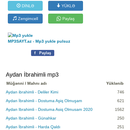
DİNLƏ
YÜKLƏ
Zengimcell
Paylaş
MP3SAYT.az - Mp3 yukle pulsuz
f
Paylaş
Aydan İbrahimli mp3
Müğənni / Mahnı adı
Yüklənib
Aydan ibrahimli - Deliler Kimi
746
Aydan İbrahimli - Dostuma Aşiq Olmuşam
621
Aydan Ibrahimli - Dostuma Asiq Olmusam 2020
1562
Aydan Ibrahimli - Günahkar
250
Aydan İbrahimli - Harda Qaldı
251