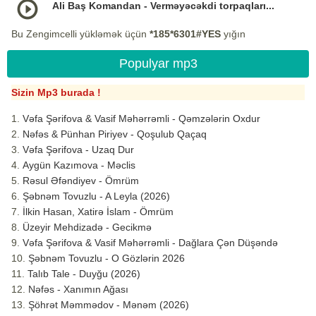
Ali Baş Komandan - Verməyəcəkdi torpaqları...
Bu Zengimcelli yükləmək üçün
*185*6301#YES
yığın
Populyar mp3
Sizin Mp3 burada !
Vəfa Şərifova & Vasif Məhərrəmli - Qəmzələrin Oxdur
Nəfəs & Pünhan Piriyev - Qoşulub Qaçaq
Vəfa Şərifova - Uzaq Dur
Aygün Kazımova - Məclis
Rəsul Əfəndiyev - Ömrüm
Şəbnəm Tovuzlu - A Leyla (2026)
İlkin Hasan, Xatirə İslam - Ömrüm
Üzeyir Mehdizadə - Gecikmə
Vəfa Şərifova & Vasif Məhərrəmli - Dağlara Çən Düşəndə
Şəbnəm Tovuzlu - O Gözlərin 2026
Talıb Tale - Duyğu (2026)
Nəfəs - Xanımın Ağası
Şöhrət Məmmədov - Mənəm (2026)