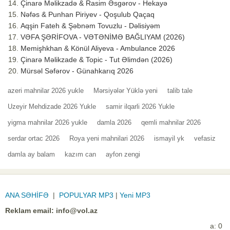
Çinarə Məlikzadə & Rasim Əsgərov - Hekayə
Nəfəs & Punhan Piriyev - Qoşulub Qaçaq
Aqşin Fateh & Şəbnəm Tovuzlu - Dəlisiyəm
VƏFA ŞƏRİFOVA - VƏTƏNİMƏ BAĞLIYAM (2026)
Memişhkhan & Könül Aliyeva - Ambulance 2026
Çinarə Məlikzade & Topic - Tut Əlimdən (2026)
Mürsəl Səfərov - Günahkarıq 2026
azeri mahnilar 2026 yukle
Mərsiyələr Yüklə yeni
talib tale
Uzeyir Mehdizade 2026 Yukle
samir ilqarli 2026 Yukle
yigma mahnilar 2026 yukle
damla 2026
qemli mahnilar 2026
serdar ortac 2026
Roya yeni mahnilari 2026
ismayil yk
vefasiz
damla ay balam
kazım can
ayfon zengi
ANA SƏHİFƏ
|
POPULYAR MP3
|
Yeni MP3
Reklam email:
info@vol.az
a: 0