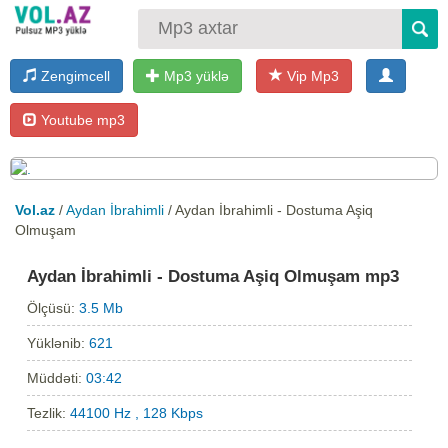
Zengimcell
Mp3 yüklə
Vip Mp3
Youtube mp3
Vol.az
/
Aydan İbrahimli
/ Aydan İbrahimli - Dostuma Aşiq
Olmuşam
Aydan İbrahimli - Dostuma Aşiq Olmuşam mp3
Ölçüsü:
3.5 Mb
Yüklənib:
621
Müddəti:
03:42
Tezlik:
44100 Hz , 128 Kbps