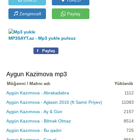
Zengimcell
Paylaş
MP3SAYT.az - Mp3 yukle pulsuz
f
Paylaş
Aygun Kazimova mp3
Müğənni / Mahnı adı
Yüklənib
Aygün Kazımova - Abrakadabra
1112
Aygün Kazımova - Aglasin 2016 (ft Samir Priyev)
11083
Aygün Kazımova - Ay & Gün
2157
Aygün Kazımova - Bilmək Olmaz
8514
Aygün Kazımova - Bu qadın
725
Aygun Kazimova - Can ol
9554