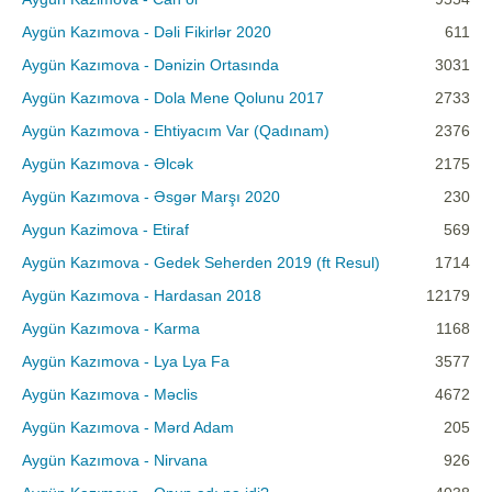
Aygün Kazımova - Dəli Fikirlər 2020
611
Aygün Kazımova - Dənizin Ortasında
3031
Aygün Kazımova - Dola Mene Qolunu 2017
2733
Aygün Kazımova - Ehtiyacım Var (Qadınam)
2376
Aygün Kazımova - Əlcək
2175
Aygün Kazımova - Əsgər Marşı 2020
230
Aygun Kazimova - Etiraf
569
Aygün Kazımova - Gedek Seherden 2019 (ft Resul)
1714
Aygün Kazımova - Hardasan 2018
12179
Aygün Kazımova - Karma
1168
Aygün Kazımova - Lya Lya Fa
3577
Aygün Kazımova - Məclis
4672
Aygün Kazımova - Mərd Adam
205
Aygün Kazımova - Nirvana
926