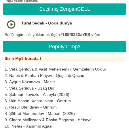
mp3 yukle bilərsiniz.
Seçilmiş ZengimCELL
Tural Sədalı - Qoca dünya
Bu Zengimcelli yükləmək üçün
*185*6283#YES
yığın
Populyar mp3
Sizin Mp3 burada !
Vəfa Şərifova & Vasif Məhərrəmli - Qəmzələrin Oxdur
Nəfəs & Pünhan Piriyev - Qoşulub Qaçaq
Aygün Kazımova - Məclis
Vəfa Şərifova - Uzaq Dur
Şəbnəm Tovuzlu - A Leyla (2026)
İlkin Hasan, Xatirə İslam - Ömrüm
Rəsul Əfəndiyev - Ömrüm
Şöhrət Məmmədov - Mənəm (2026)
Çinarə Məlikzadə & Rasim Əsgərov - Hekayə
Nəfəs - Xanımın Ağası