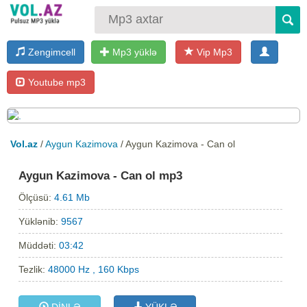
Zengimcell
Mp3 yüklə
Vip Mp3
Youtube mp3
Vol.az
/
Aygun Kazimova
/ Aygun Kazimova - Can ol
Aygun Kazimova - Can ol mp3
Ölçüsü:
4.61 Mb
Yüklənib:
9567
Müddəti:
03:42
Tezlik:
48000 Hz , 160 Kbps
DİNLƏ
YÜKLƏ