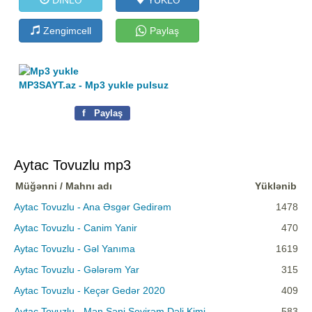
Zengimcell
Paylaş
MP3SAYT.az - Mp3 yukle pulsuz
f
Paylaş
Aytac Tovuzlu mp3
Müğənni / Mahnı adı
Yüklənib
Aytac Tovuzlu - Ana Əsgər Gedirəm
1478
Aytac Tovuzlu - Canim Yanir
470
Aytac Tovuzlu - Gəl Yanıma
1619
Aytac Tovuzlu - Gələrəm Yar
315
Aytac Tovuzlu - Keçər Gedər 2020
409
Aytac Tovuzlu - Mən Səni Sevirəm Dəli Kimi
583