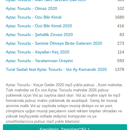
Aytac Tovuzlu - Olmaz 2020
102
Aytac Tovuzlu - Ozu Bilir Kimdi
1680
Aytac Tovuzlu - Özü Bilir Kimdi 2020
416
Aytac Tovuzlu - Şəhidlik Zirvəsi 2020
83
Aytac Tovuzlu - Səninlə Ölməyə Birdə Gələrəm 2020
273
Aytac Tovuzlu - Xəyalları Keç 2020
114
Aytac Tovuzlu - Yaralamısan Ürəyimi
593
Tural Sədalı feat Aytac Tovuzlu - Vur Ay Kamandir 2020
1378
Aytac Tovuzlu - Keçər Gedər 2020 mp3 yüklə pulsuz , Azeri mahnilar,
Turk mahnilar ve En son Aytac Tovuzlu mahnilar 2026 pulsuz
yuklemek üçün Vol.az saytina daxil olun. Vol.az mahni sayti ilə mp3
formatında pulsuz mahnı yükləmək də asanlaşdı. Geniş bir musiqi
arxivinə malik Vol.az saytinda onlayn musiqi dinləyə və ən yeni,
zövqünüzə uyğun musiqi parçalarını səsli reklam loqoları olmadan və
yüksək keyfiyyətdə istifadə etdiyiniz kompyuter və ya
smartfonlarınıza pulsuz mp3 yukle bilərsiniz.
Seçilmiş ZengimCELL