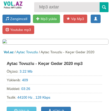
Zengimcell
Mp3 yüklə
Vip Mp3
Youtube mp3
Vol.az
/
Aytac Tovuzlu
/ Aytac Tovuzlu - Keçər Gedər 2020
Aytac Tovuzlu - Keçər Gedər 2020 mp3
Ölçüsü:
3.22 Mb
Yüklənib:
409
Müddəti:
03:26
Tezlik:
44100 Hz , 128 Kbps
DİNLƏ
YÜKLƏ