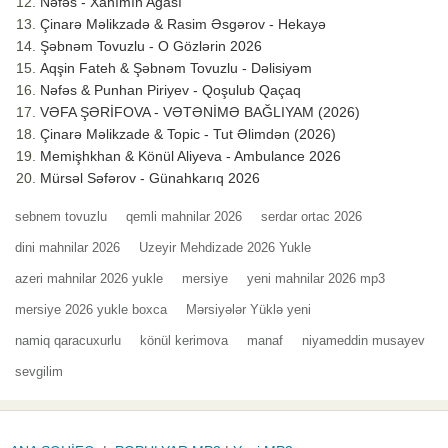
Nəfəs - Xanımın Ağası
Çinarə Məlikzadə & Rasim Əsgərov - Hekayə
Şəbnəm Tovuzlu - O Gözlərin 2026
Aqşin Fateh & Şəbnəm Tovuzlu - Dəlisiyəm
Nəfəs & Punhan Piriyev - Qoşulub Qaçaq
VƏFA ŞƏRİFOVA - VƏTƏNİMƏ BAĞLIYAM (2026)
Çinarə Məlikzade & Topic - Tut Əlimdən (2026)
Memişhkhan & Könül Aliyeva - Ambulance 2026
Mürsəl Səfərov - Günahkarıq 2026
sebnem tovuzlu
qemli mahnilar 2026
serdar ortac 2026
dini mahnilar 2026
Uzeyir Mehdizade 2026 Yukle
azeri mahnilar 2026 yukle
mersiye
yeni mahnilar 2026 mp3
mersiye 2026 yukle boxca
Mərsiyələr Yüklə yeni
namiq qaracuxurlu
könül kerimova
manaf
niyameddin musayev
sevgilim