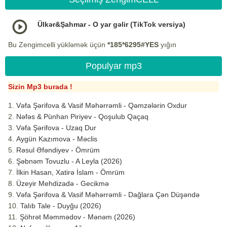
Ülkər&Şahmar - O yar gəlir (TikTok versiya)
Bu Zengimcelli yükləmək üçün
*185*6295#YES
yığın
Populyar mp3
Sizin Mp3 burada !
Vəfa Şərifova & Vasif Məhərrəmli - Qəmzələrin Oxdur
Nəfəs & Pünhan Piriyev - Qoşulub Qaçaq
Vəfa Şərifova - Uzaq Dur
Aygün Kazımova - Məclis
Rəsul Əfəndiyev - Ömrüm
Şəbnəm Tovuzlu - A Leyla (2026)
İlkin Hasan, Xatirə İslam - Ömrüm
Üzeyir Mehdizadə - Gecikmə
Vəfa Şərifova & Vasif Məhərrəmli - Dağlara Çən Düşəndə
Talıb Tale - Duyğu (2026)
Şöhrət Məmmədov - Mənəm (2026)