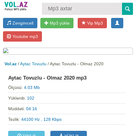
Zengimcell
Mp3 yüklə
Vip Mp3
Youtube mp3
Vol.az
/
Aytac Tovuzlu
/ Aytac Tovuzlu - Olmaz 2020
Aytac Tovuzlu - Olmaz 2020 mp3
Ölçüsü:
4.03 Mb
Yüklənib:
102
Müddəti:
04:16
Tezlik:
44100 Hz , 128 Kbps
DİNLƏ
YÜKLƏ