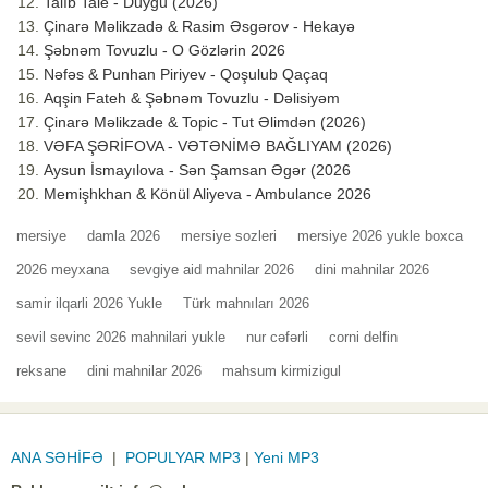
Talıb Tale - Duyğu (2026)
Çinarə Məlikzadə & Rasim Əsgərov - Hekayə
Şəbnəm Tovuzlu - O Gözlərin 2026
Nəfəs & Punhan Piriyev - Qoşulub Qaçaq
Aqşin Fateh & Şəbnəm Tovuzlu - Dəlisiyəm
Çinarə Məlikzade & Topic - Tut Əlimdən (2026)
VƏFA ŞƏRİFOVA - VƏTƏNİMƏ BAĞLIYAM (2026)
Aysun İsmayılova - Sən Şamsan Əgər (2026
Memişhkhan & Könül Aliyeva - Ambulance 2026
mersiye
damla 2026
mersiye sozleri
mersiye 2026 yukle boxca
2026 meyxana
sevgiye aid mahnilar 2026
dini mahnilar 2026
samir ilqarli 2026 Yukle
Türk mahnıları 2026
sevil sevinc 2026 mahnilari yukle
nur cəfərli
corni delfin
reksane
dini mahnilar 2026
mahsum kirmizigul
ANA SƏHİFƏ
|
POPULYAR MP3
|
Yeni MP3