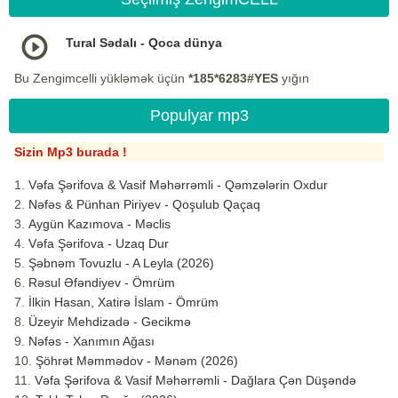
Tural Sədalı - Qoca dünya
Bu Zengimcelli yükləmək üçün
*185*6283#YES
yığın
Populyar mp3
Sizin Mp3 burada !
Vəfa Şərifova & Vasif Məhərrəmli - Qəmzələrin Oxdur
Nəfəs & Pünhan Piriyev - Qoşulub Qaçaq
Aygün Kazımova - Məclis
Vəfa Şərifova - Uzaq Dur
Şəbnəm Tovuzlu - A Leyla (2026)
Rəsul Əfəndiyev - Ömrüm
İlkin Hasan, Xatirə İslam - Ömrüm
Üzeyir Mehdizadə - Gecikmə
Nəfəs - Xanımın Ağası
Şöhrət Məmmədov - Mənəm (2026)
Vəfa Şərifova & Vasif Məhərrəmli - Dağlara Çən Düşəndə