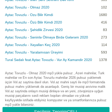
Aytac Tovuzlu - Olmaz 2020
102
Aytac Tovuzlu - Ozu Bilir Kimdi
1680
Aytac Tovuzlu - Özü Bilir Kimdi 2020
416
Aytac Tovuzlu - Şəhidlik Zirvəsi 2020
83
Aytac Tovuzlu - Səninlə Ölməyə Birdə Gələrəm 2020
273
Aytac Tovuzlu - Xəyalları Keç 2020
114
Aytac Tovuzlu - Yaralamısan Ürəyimi
593
Tural Sədalı feat Aytac Tovuzlu - Vur Ay Kamandir 2020
1378
Aytac Tovuzlu - Olmaz 2020 mp3 yüklə pulsuz , Azeri mahnilar, Turk
mahnilar ve En son Aytac Tovuzlu mahnilar 2026 pulsuz yuklemek
üçün Vol.az saytina daxil olun. Vol.az mahni sayti ilə mp3 formatında
pulsuz mahnı yükləmək də asanlaşdı. Geniş bir musiqi arxivinə malik
Vol.az saytinda onlayn musiqi dinləyə və ən yeni, zövqünüzə uyğun
musiqi parçalarını səsli reklam loqoları olmadan və yüksək
keyfiyyətdə istifadə etdiyiniz kompyuter və ya smartfonlarınıza pulsuz
mp3 yukle bilərsiniz.
Seçilmiş ZengimCELL