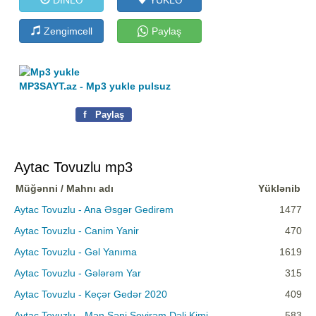
Zengimcell
Paylaş
MP3SAYT.az - Mp3 yukle pulsuz
f
Paylaş
Aytac Tovuzlu mp3
Müğənni / Mahnı adı
Yüklənib
Aytac Tovuzlu - Ana Əsgər Gedirəm
1477
Aytac Tovuzlu - Canim Yanir
470
Aytac Tovuzlu - Gəl Yanıma
1619
Aytac Tovuzlu - Gələrəm Yar
315
Aytac Tovuzlu - Keçər Gedər 2020
409
Aytac Tovuzlu - Mən Səni Sevirəm Dəli Kimi
583