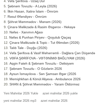
Vəfa Şərifova - Uzaq Dur
Şəbnəm Tovuzlu - A Leyla (2026)
İlkin Hasan, Xatirə İslam - Ömrüm
Rəsul Əfəndiyev - Ömrüm
Şöhrət Məmmədov - Mənəm (2026)
Çinarə Məlikzadə & Rasim Əsgərov - Hekayə
Nəfəs - Xanımın Ağası
Nəfəs & Punhan Piriyev - Qoşulub Qaçaq
Çinarə Məlikzade & Topic - Tut Əlimdən (2026)
Talıb Tale - Duyğu (2026)
Vəfa Şərifova & Vasif Məhərrəmli - Dağlara Çən Düşəndə
VƏFA ŞƏRİFOVA - VƏTƏNİMƏ BAĞLIYAM (2026)
Aqşin Fateh & Şəbnəm Tovuzlu - Dəlisiyəm
Şəbnəm Tovuzlu - O Gözlərin 2026
Aysun İsmayılova - Sən Şamsan Əgər (2026
Memişhkhan & Könül Aliyeva - Ambulance 2026
SHAN & Şöhrət Məmmədov - Yaram Öldürməz
Yeni Mahnilar 2026 Yukle
azeri mahnilar 2026 yukle
yeni mahnilar 2026 mp3
azeri mahnilar 2026