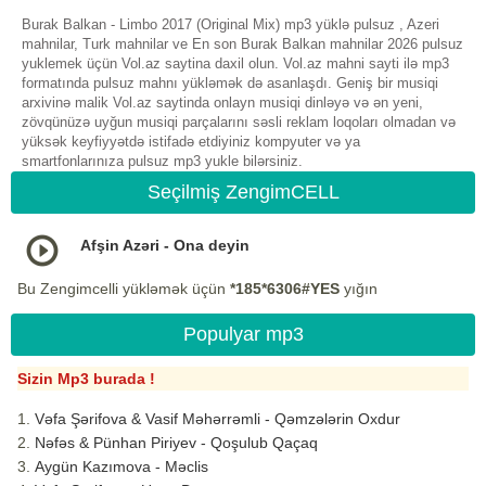
Burak Balkan - Limbo 2017 (Original Mix) mp3 yüklə pulsuz , Azeri
mahnilar, Turk mahnilar ve En son Burak Balkan mahnilar 2026 pulsuz
yuklemek üçün Vol.az saytina daxil olun. Vol.az mahni sayti ilə mp3
formatında pulsuz mahnı yükləmək də asanlaşdı. Geniş bir musiqi
arxivinə malik Vol.az saytinda onlayn musiqi dinləyə və ən yeni,
zövqünüzə uyğun musiqi parçalarını səsli reklam loqoları olmadan və
yüksək keyfiyyətdə istifadə etdiyiniz kompyuter və ya
smartfonlarınıza pulsuz mp3 yukle bilərsiniz.
Seçilmiş ZengimCELL
Afşin Azəri - Ona deyin
Bu Zengimcelli yükləmək üçün
*185*6306#YES
yığın
Populyar mp3
Sizin Mp3 burada !
Vəfa Şərifova & Vasif Məhərrəmli - Qəmzələrin Oxdur
Nəfəs & Pünhan Piriyev - Qoşulub Qaçaq
Aygün Kazımova - Məclis