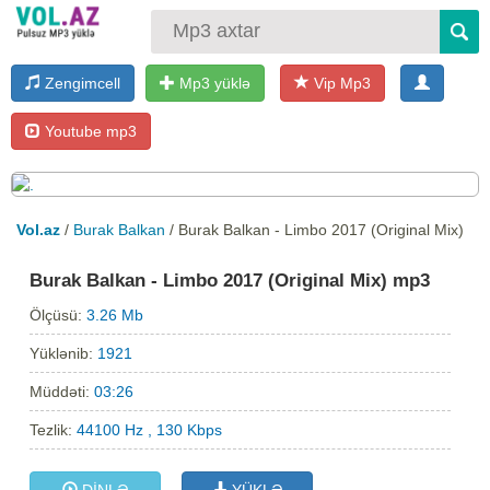
Zengimcell
Mp3 yüklə
Vip Mp3
Youtube mp3
Vol.az
/
Burak Balkan
/ Burak Balkan - Limbo 2017 (Original Mix)
Burak Balkan - Limbo 2017 (Original Mix) mp3
Ölçüsü:
3.26 Mb
Yüklənib:
1921
Müddəti:
03:26
Tezlik:
44100 Hz , 130 Kbps
DİNLƏ
YÜKLƏ