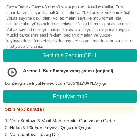
CamalOmur - Getme Yar mp3 yüklə pulsuz , Azeri mahnilar, Turk
mahnilar ve En son CamalOmur mahnilar 2026 pulsuz yuklemek üçün
Vol.az saytina daxil olun. Vol.az mahni sayti ilə mp3 formatında
pulsuz mahnı yükləmək də asanlaşdı. Geniş bir musiqi arxivinə malik
Vol.az saytinda onlayn musiqi dinləyə və ən yeni, zövqünüzə uyğun
musiqi parçalarını səsli reklam loqoları olmadan və yüksək
keyfiyyətdə istifadə etdiyiniz kompyuter və ya smartfonlarınıza pulsuz
mp3 yukle bilərsiniz.
Seçilmiş ZengimCELL
Azercell: Bu nömrəyə zəng çatmır (orijinal)
Bu Zengimcelli yükləmək üçün
*185*6178#YES
yığın
Populyar mp3
Sizin Mp3 burada !
Vəfa Şərifova & Vasif Məhərrəmli - Qəmzələrin Oxdur
Nəfəs & Pünhan Piriyev - Qoşulub Qaçaq
Vəfa Şərifova - Uzaq Dur