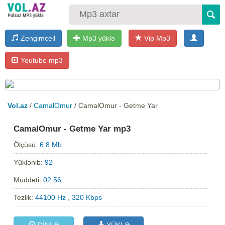
Zengimcell
Mp3 yüklə
Vip Mp3
Youtube mp3
Vol.az
/
CamalOmur
/ CamalOmur - Getme Yar
CamalOmur - Getme Yar mp3
Ölçüsü:
6.8 Mb
Yüklənib:
92
Müddəti:
02:56
Tezlik:
44100 Hz , 320 Kbps
DİNLƏ
YÜKLƏ