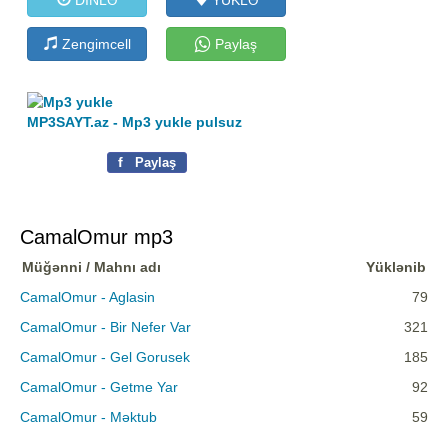
Zengimcell
Paylaş
MP3SAYT.az - Mp3 yukle pulsuz
f
Paylaş
CamalOmur mp3
Müğənni / Mahnı adı
Yüklənib
CamalOmur - Aglasin
79
CamalOmur - Bir Nefer Var
321
CamalOmur - Gel Gorusek
185
CamalOmur - Getme Yar
92
CamalOmur - Məktub
59