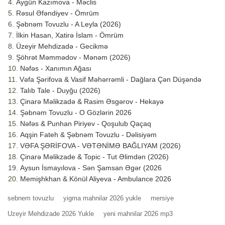
Aygün Kazımova - Məclis
Rəsul Əfəndiyev - Ömrüm
Şəbnəm Tovuzlu - A Leyla (2026)
İlkin Hasan, Xatirə İslam - Ömrüm
Üzeyir Mehdizadə - Gecikmə
Şöhrət Məmmədov - Mənəm (2026)
Nəfəs - Xanımın Ağası
Vəfa Şərifova & Vasif Məhərrəmli - Dağlara Çən Düşəndə
Talıb Tale - Duyğu (2026)
Çinarə Məlikzadə & Rasim Əsgərov - Hekayə
Şəbnəm Tovuzlu - O Gözlərin 2026
Nəfəs & Punhan Piriyev - Qoşulub Qaçaq
Aqşin Fateh & Şəbnəm Tovuzlu - Dəlisiyəm
VƏFA ŞƏRİFOVA - VƏTƏNİMƏ BAĞLIYAM (2026)
Çinarə Məlikzade & Topic - Tut Əlimdən (2026)
Aysun İsmayılova - Sən Şamsan Əgər (2026
Memişhkhan & Könül Aliyeva - Ambulance 2026
sebnem tovuzlu
yigma mahnilar 2026 yukle
mersiye
Uzeyir Mehdizade 2026 Yukle
yeni mahnilar 2026 mp3