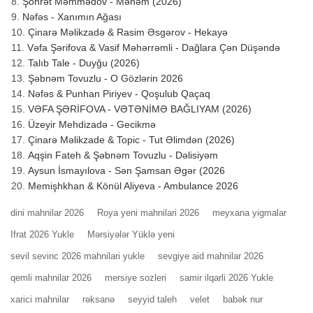
Şöhrət Məmmədov - Mənəm (2026)
Nəfəs - Xanımın Ağası
Çinarə Məlikzadə & Rasim Əsgərov - Hekayə
Vəfa Şərifova & Vasif Məhərrəmli - Dağlara Çən Düşəndə
Talıb Tale - Duyğu (2026)
Şəbnəm Tovuzlu - O Gözlərin 2026
Nəfəs & Punhan Piriyev - Qoşulub Qaçaq
VƏFA ŞƏRİFOVA - VƏTƏNİMƏ BAĞLIYAM (2026)
Üzeyir Mehdizadə - Gecikmə
Çinarə Məlikzade & Topic - Tut Əlimdən (2026)
Aqşin Fateh & Şəbnəm Tovuzlu - Dəlisiyəm
Aysun İsmayılova - Sən Şamsan Əgər (2026
Memişhkhan & Könül Aliyeva - Ambulance 2026
dini mahnilar 2026
Roya yeni mahnilari 2026
meyxana yigmalar
Ifrat 2026 Yukle
Mərsiyələr Yüklə yeni
sevil sevinc 2026 mahnilari yukle
sevgiye aid mahnilar 2026
qemli mahnilar 2026
mersiye sozleri
samir ilqarli 2026 Yukle
xarici mahnilar
rəksanə
seyyid taleh
velet
babək nur