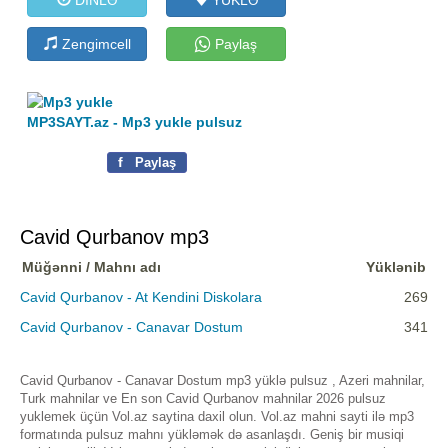
Zengimcell
Paylaş
MP3SAYT.az - Mp3 yukle pulsuz
f
Paylaş
Cavid Qurbanov mp3
Müğənni / Mahnı adı
Yüklənib
Cavid Qurbanov - At Kendini Diskolara
269
Cavid Qurbanov - Canavar Dostum
341
Cavid Qurbanov - Canavar Dostum mp3 yüklə pulsuz , Azeri mahnilar,
Turk mahnilar ve En son Cavid Qurbanov mahnilar 2026 pulsuz
yuklemek üçün Vol.az saytina daxil olun. Vol.az mahni sayti ilə mp3
formatında pulsuz mahnı yükləmək də asanlaşdı. Geniş bir musiqi