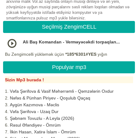
arxivinə malik Vol.az saytinda onlayn musiqi dinləyə və ən yeni,
zövqünüzə uyğun musiqi parçalarını səsli reklam loqoları olmadan və
yüksək keyfiyyətdə istifadə etdiyiniz kompyuter və ya
smartfonlarınıza pulsuz mp3 yukle bilərsiniz.
Seçilmiş ZengimCELL
Ali Baş Komandan - Verməyəcəkdi torpaqları...
Bu Zengimcelli yükləmək üçün
*185*6301#YES
yığın
Populyar mp3
Sizin Mp3 burada !
Vəfa Şərifova & Vasif Məhərrəmli - Qəmzələrin Oxdur
Nəfəs & Pünhan Piriyev - Qoşulub Qaçaq
Aygün Kazımova - Məclis
Vəfa Şərifova - Uzaq Dur
Şəbnəm Tovuzlu - A Leyla (2026)
Rəsul Əfəndiyev - Ömrüm
İlkin Hasan, Xatirə İslam - Ömrüm