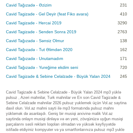
Cavid Tağızadə - Əzizim
231
Cavid Tagizade - Gel Deyir (feat Fiko avara)
410
Cavid Tagizade - Hercai 2019
3290
Cavid Tagizade - Senden Sonra 2019
2763
Cavid Tağızadə - Sənsiz Olmur
138
Cavid Tağızadə - Tut Əlimdən 2020
162
Cavid Tağızadə - Unutamadım
171
Cavid Tağızadə - Yureğime ekdim seni
720
Cavid Tagizade & Sebine Celalzade - Büyük Yalan 2024
245
Cavid Tagizade & Sebine Celalzade - Büyük Yalan 2024 mp3 yüklə
pulsuz , Azeri mahnilar, Turk mahnilar ve En son Cavid Tagizade &
Sebine Celalzade mahnilar 2026 pulsuz yuklemek üçün Vol.az saytina
daxil olun. Vol.az mahni sayti ilə mp3 formatında pulsuz mahnı
yükləmək də asanlaşdı. Geniş bir musiqi arxivinə malik Vol.az
saytinda onlayn musiqi dinləyə və ən yeni, zövqünüzə uyğun musiqi
parçalarını səsli reklam loqoları olmadan və yüksək keyfiyyətdə
istifadə etdiyiniz kompyuter və ya smartfonlarınıza pulsuz mp3 yukle