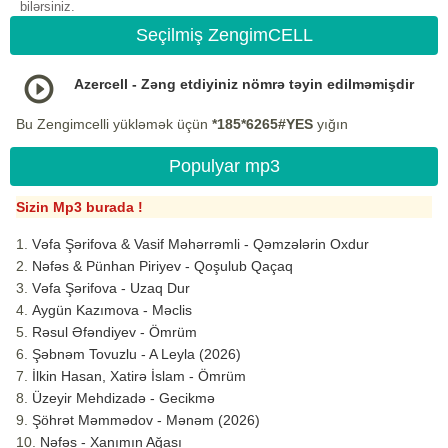
bilərsiniz.
Seçilmiş ZengimCELL
Azercell - Zəng etdiyiniz nömrə təyin edilməmişdir
Bu Zengimcelli yükləmək üçün
*185*6265#YES
yığın
Populyar mp3
Sizin Mp3 burada !
Vəfa Şərifova & Vasif Məhərrəmli - Qəmzələrin Oxdur
Nəfəs & Pünhan Piriyev - Qoşulub Qaçaq
Vəfa Şərifova - Uzaq Dur
Aygün Kazımova - Məclis
Rəsul Əfəndiyev - Ömrüm
Şəbnəm Tovuzlu - A Leyla (2026)
İlkin Hasan, Xatirə İslam - Ömrüm
Üzeyir Mehdizadə - Gecikmə
Şöhrət Məmmədov - Mənəm (2026)
Nəfəs - Xanımın Ağası