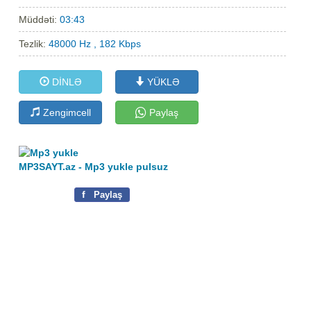
Müddəti:
03:43
Tezlik:
48000 Hz , 182 Kbps
DİNLƏ
YÜKLƏ
Zengimcell
Paylaş
MP3SAYT.az - Mp3 yukle pulsuz
f
Paylaş