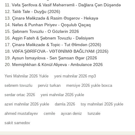
Vəfa Şərifova & Vasif Məhərrəmli - Dağlara Çən Düşəndə
Talıb Tale - Duyğu (2026)
Çinarə Məlikzadə & Rasim Əsgərov - Hekayə
Nəfəs & Punhan Piriyev - Qoşulub Qaçaq
Şəbnəm Tovuzlu - O Gözlərin 2026
Aqşin Fateh & Şəbnəm Tovuzlu - Dəlisiyəm
Çinarə Məlikzade & Topic - Tut Əlimdən (2026)
VƏFA ŞƏRİFOVA - VƏTƏNİMƏ BAĞLIYAM (2026)
Aysun İsmayılova - Sən Şamsan Əgər (2026
Memişhkhan & Könül Aliyeva - Ambulance 2026
Yeni Mahnilar 2026 Yukle
yeni mahnilar 2026 mp3
sebnem tovuzlu
perviz turkan
mersiye 2026 yukle boxca
serdar ortac 2026
yeni mahnilar 2026 yukle
azeri mahnilar 2026 yukle
damla 2026
toy mahnilari 2026 yukle
ahmed mustafayev
cemile
ayxan deniz
tunzale
sakit samedov