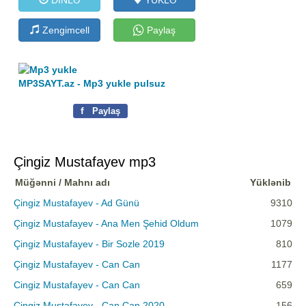
Zengimcell
Paylaş
MP3SAYT.az - Mp3 yukle pulsuz
f
Paylaş
Çingiz Mustafayev mp3
Müğənni / Mahnı adı
Yüklənib
Çingiz Mustafayev - Ad Günü
9310
Çingiz Mustafayev - Ana Men Şehid Oldum
1079
Çingiz Mustafayev - Bir Sozle 2019
810
Çingiz Mustafayev - Can Can
1177
Cingiz Mustafayev - Can Can
659
Çingiz Mustafayev - Can Can 2020
156