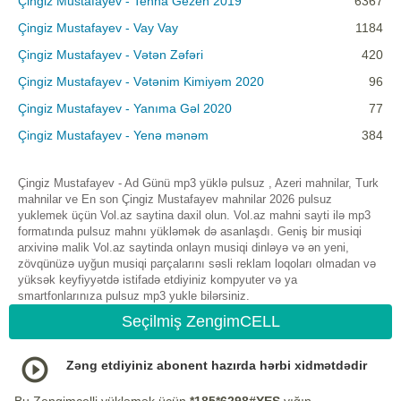
Çingiz Mustafayev - Tenha Gezen 2019
6367
Çingiz Mustafayev - Vay Vay
1184
Çingiz Mustafayev - Vətən Zəfəri
420
Çingiz Mustafayev - Vətənim Kimiyəm 2020
96
Çingiz Mustafayev - Yanıma Gəl 2020
77
Çingiz Mustafayev - Yenə mənəm
384
Çingiz Mustafayev - Ad Günü mp3 yüklə pulsuz , Azeri mahnilar, Turk
mahnilar ve En son Çingiz Mustafayev mahnilar 2026 pulsuz
yuklemek üçün Vol.az saytina daxil olun. Vol.az mahni sayti ilə mp3
formatında pulsuz mahnı yükləmək də asanlaşdı. Geniş bir musiqi
arxivinə malik Vol.az saytinda onlayn musiqi dinləyə və ən yeni,
zövqünüzə uyğun musiqi parçalarını səsli reklam loqoları olmadan və
yüksək keyfiyyətdə istifadə etdiyiniz kompyuter və ya
smartfonlarınıza pulsuz mp3 yukle bilərsiniz.
Seçilmiş ZengimCELL
Zəng etdiyiniz abonent hazırda hərbi xidmətdədir