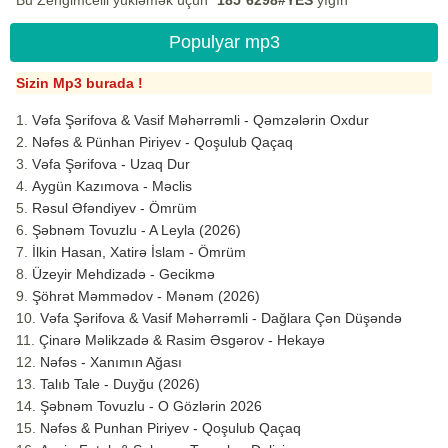
Bu Zengimcelli yükləmək üçün
*185*6298#YES
yığın
Populyar mp3
Sizin Mp3 burada !
Vəfa Şərifova & Vasif Məhərrəmli - Qəmzələrin Oxdur
Nəfəs & Pünhan Piriyev - Qoşulub Qaçaq
Vəfa Şərifova - Uzaq Dur
Aygün Kazımova - Məclis
Rəsul Əfəndiyev - Ömrüm
Şəbnəm Tovuzlu - A Leyla (2026)
İlkin Hasan, Xatirə İslam - Ömrüm
Üzeyir Mehdizadə - Gecikmə
Şöhrət Məmmədov - Mənəm (2026)
Vəfa Şərifova & Vasif Məhərrəmli - Dağlara Çən Düşəndə
Çinarə Məlikzadə & Rasim Əsgərov - Hekayə
Nəfəs - Xanımın Ağası
Talıb Tale - Duyğu (2026)
Şəbnəm Tovuzlu - O Gözlərin 2026
Nəfəs & Punhan Piriyev - Qoşulub Qaçaq