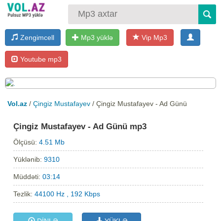
Zengimcell
Mp3 yüklə
Vip Mp3
Youtube mp3
Vol.az
/
Çingiz Mustafayev
/ Çingiz Mustafayev - Ad Günü
Çingiz Mustafayev - Ad Günü mp3
Ölçüsü:
4.51 Mb
Yüklənib:
9310
Müddəti:
03:14
Tezlik:
44100 Hz , 192 Kbps
DİNLƏ
YÜKLƏ