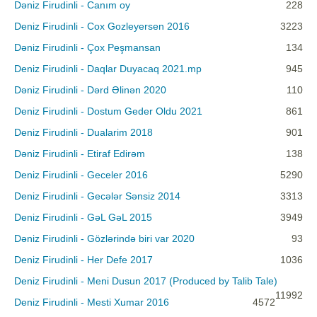
Dəniz Firudinli - Canım oy
228
Deniz Firudinli - Cox Gozleyersen 2016
3223
Dəniz Firudinli - Çox Peşmansan
134
Deniz Firudinli - Daqlar Duyacaq 2021.mp
945
Dəniz Firudinli - Dərd Əlinən 2020
110
Deniz Firudinli - Dostum Geder Oldu 2021
861
Deniz Firudinli - Dualarim 2018
901
Dəniz Firudinli - Etiraf Edirəm
138
Deniz Firudinli - Geceler 2016
5290
Deniz Firudinli - Gecələr Sənsiz 2014
3313
Deniz Firudinli - GəL GəL 2015
3949
Dəniz Firudinli - Gözlərində biri var 2020
93
Deniz Firudinli - Her Defe 2017
1036
Deniz Firudinli - Meni Dusun 2017 (Produced by Talib Tale)
11992
Deniz Firudinli - Mesti Xumar 2016
4572