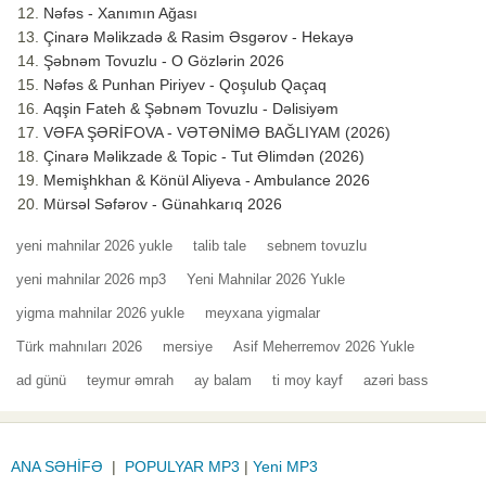
Nəfəs - Xanımın Ağası
Çinarə Məlikzadə & Rasim Əsgərov - Hekayə
Şəbnəm Tovuzlu - O Gözlərin 2026
Nəfəs & Punhan Piriyev - Qoşulub Qaçaq
Aqşin Fateh & Şəbnəm Tovuzlu - Dəlisiyəm
VƏFA ŞƏRİFOVA - VƏTƏNİMƏ BAĞLIYAM (2026)
Çinarə Məlikzade & Topic - Tut Əlimdən (2026)
Memişhkhan & Könül Aliyeva - Ambulance 2026
Mürsəl Səfərov - Günahkarıq 2026
yeni mahnilar 2026 yukle
talib tale
sebnem tovuzlu
yeni mahnilar 2026 mp3
Yeni Mahnilar 2026 Yukle
yigma mahnilar 2026 yukle
meyxana yigmalar
Türk mahnıları 2026
mersiye
Asif Meherremov 2026 Yukle
ad günü
teymur əmrah
ay balam
ti moy kayf
azəri bass
ANA SƏHİFƏ
|
POPULYAR MP3
|
Yeni MP3