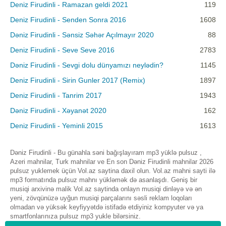
Deniz Firudinli - Ramazan geldi 2021
119
Deniz Firudinli - Senden Sonra 2016
1608
Dəniz Firudinli - Sənsiz Səhər Açılmayır 2020
88
Deniz Firudinli - Seve Seve 2016
2783
Dəniz Firudinli - Sevgi dolu dünyamızı neylədin?
1145
Deniz Firudinli - Sirin Gunler 2017 (Remix)
1897
Deniz Firudinli - Tanrim 2017
1943
Dəniz Firudinli - Xəyanət 2020
162
Deniz Firudinli - Yeminli 2015
1613
Dəniz Firudinli - Bu günahla səni bağışlayıram mp3 yüklə pulsuz ,
Azeri mahnilar, Turk mahnilar ve En son Dəniz Firudinli mahnilar 2026
pulsuz yuklemek üçün Vol.az saytina daxil olun. Vol.az mahni sayti ilə
mp3 formatında pulsuz mahnı yükləmək də asanlaşdı. Geniş bir
musiqi arxivinə malik Vol.az saytinda onlayn musiqi dinləyə və ən
yeni, zövqünüzə uyğun musiqi parçalarını səsli reklam loqoları
olmadan və yüksək keyfiyyətdə istifadə etdiyiniz kompyuter və ya
smartfonlarınıza pulsuz mp3 yukle bilərsiniz.