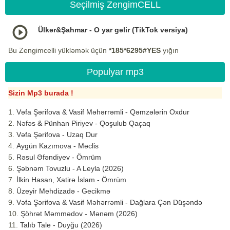
Seçilmiş ZengimCELL
Ülkər&Şahmar - O yar gəlir (TikTok versiya)
Bu Zengimcelli yükləmək üçün
*185*6295#YES
yığın
Populyar mp3
Sizin Mp3 burada !
Vəfa Şərifova & Vasif Məhərrəmli - Qəmzələrin Oxdur
Nəfəs & Pünhan Piriyev - Qoşulub Qaçaq
Vəfa Şərifova - Uzaq Dur
Aygün Kazımova - Məclis
Rəsul Əfəndiyev - Ömrüm
Şəbnəm Tovuzlu - A Leyla (2026)
İlkin Hasan, Xatirə İslam - Ömrüm
Üzeyir Mehdizadə - Gecikmə
Vəfa Şərifova & Vasif Məhərrəmli - Dağlara Çən Düşəndə
Şöhrət Məmmədov - Mənəm (2026)
Talıb Tale - Duyğu (2026)