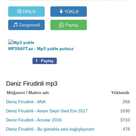
DİNLƏ
YÜKLƏ
Zengimcell
Paylaş
MP3SAYT.az - Mp3 yukle pulsuz
f
Paylaş
Dəniz Firudinli mp3
Müğənni / Mahnı adı
Yüklənib
Deniz Firudinli - ANA
258
Deniz Firudinli - Anam Deyir Ged Ere 2017
1030
Deniz Firudinli - Arzular 2016
3710
Dəniz Firudinli - Bu günahla səni bağışlayıram
478