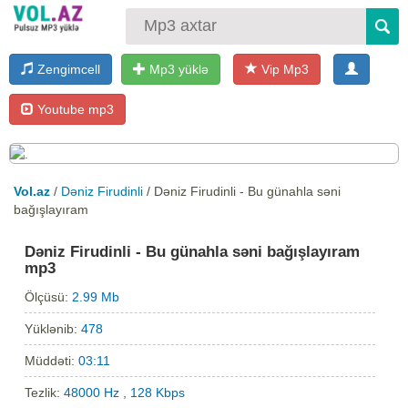
Zengimcell
Mp3 yüklə
Vip Mp3
Youtube mp3
Vol.az
/
Dəniz Firudinli
/ Dəniz Firudinli - Bu günahla səni
bağışlayıram
Dəniz Firudinli - Bu günahla səni bağışlayıram
mp3
Ölçüsü:
2.99 Mb
Yüklənib:
478
Müddəti:
03:11
Tezlik:
48000 Hz , 128 Kbps