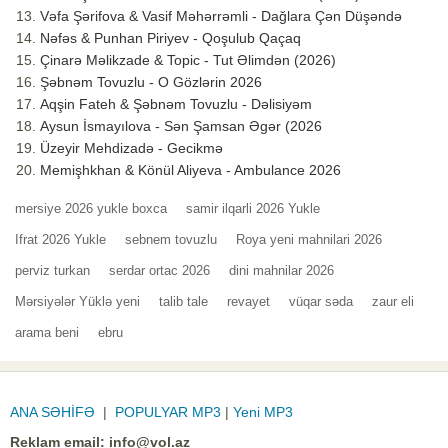
Vəfa Şərifova & Vasif Məhərrəmli - Dağlara Çən Düşəndə
Nəfəs & Punhan Piriyev - Qoşulub Qaçaq
Çinarə Məlikzade & Topic - Tut Əlimdən (2026)
Şəbnəm Tovuzlu - O Gözlərin 2026
Aqşin Fateh & Şəbnəm Tovuzlu - Dəlisiyəm
Aysun İsmayılova - Sən Şamsan Əgər (2026
Üzeyir Mehdizadə - Gecikmə
Memişhkhan & Könül Aliyeva - Ambulance 2026
mersiye 2026 yukle boxca
samir ilqarli 2026 Yukle
Ifrat 2026 Yukle
sebnem tovuzlu
Roya yeni mahnilari 2026
perviz turkan
serdar ortac 2026
dini mahnilar 2026
Mərsiyələr Yüklə yeni
talib tale
revayet
vüqar səda
zaur eli
arama beni
ebru
ANA SƏHİFƏ
|
POPULYAR MP3
|
Yeni MP3
Reklam email:
info@vol.az