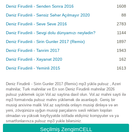
Deniz Firudinli - Senden Sonra 2016
1608
Dəniz Firudinli - Sənsiz Səhər Açılmayır 2020
88
Deniz Firudinli - Seve Seve 2016
2783
Dəniz Firudinli - Sevgi dolu dünyamızı neylədin?
1144
Deniz Firudinli - Sirin Gunler 2017 (Remix)
1897
Deniz Firudinli - Tanrim 2017
1943
Dəniz Firudinli - Xəyanət 2020
162
Deniz Firudinli - Yeminli 2015
1613
Deniz Firudinli - Sirin Gunler 2017 (Remix) mp3 yüklə pulsuz , Azeri
mahnilar, Turk mahnilar ve En son Deniz Firudinli mahnilar 2026
pulsuz yuklemek üçün Vol.az saytina daxil olun. Vol.az mahni sayti ilə
mp3 formatında pulsuz mahnı yükləmək də asanlaşdı. Geniş bir
musiqi arxivinə malik Vol.az saytinda onlayn musiqi dinləyə və ən
yeni, zövqünüzə uyğun musiqi parçalarını səsli reklam loqoları
olmadan və yüksək keyfiyyətdə istifadə etdiyiniz kompyuter və ya
smartfonlarınıza pulsuz mp3 yukle bilərsiniz.
Seçilmiş ZengimCELL