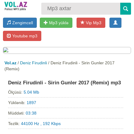
Zengimcell
Mp3 yüklə
Vip Mp3
Youtube mp3
Vol.az
/
Deniz Firudinli
/ Deniz Firudinli - Sirin Gunler 2017
(Remix)
Deniz Firudinli - Sirin Gunler 2017 (Remix) mp3
Ölçüsü:
5.04 Mb
Yüklənib:
1897
Müddəti:
03:38
Tezlik:
44100 Hz , 192 Kbps