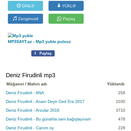
DİNLƏ
YÜKLƏ
Zengimcell
Paylaş
MP3SAYT.az - Mp3 yukle pulsuz
f
Paylaş
Deniz Firudinli mp3
Müğənni / Mahnı adı
Yüklənib
Deniz Firudinli - ANA
258
Deniz Firudinli - Anam Deyir Ged Ere 2017
1030
Deniz Firudinli - Arzular 2016
3710
Dəniz Firudinli - Bu günahla səni bağışlayıram
478
Dəniz Firudinli - Canım oy
228