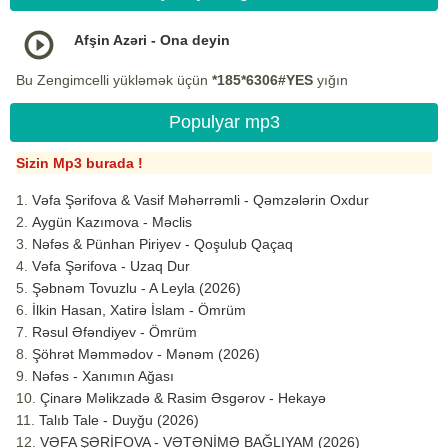
Afşin Azəri - Ona deyin
Bu Zengimcelli yükləmək üçün
*185*6306#YES
yığın
Populyar mp3
Sizin Mp3 burada !
Vəfa Şərifova & Vasif Məhərrəmli - Qəmzələrin Oxdur
Aygün Kazımova - Məclis
Nəfəs & Pünhan Piriyev - Qoşulub Qaçaq
Vəfa Şərifova - Uzaq Dur
Şəbnəm Tovuzlu - A Leyla (2026)
İlkin Hasan, Xatirə İslam - Ömrüm
Rəsul Əfəndiyev - Ömrüm
Şöhrət Məmmədov - Mənəm (2026)
Nəfəs - Xanımın Ağası
Çinarə Məlikzadə & Rasim Əsgərov - Hekayə
Talıb Tale - Duyğu (2026)
VƏFA ŞƏRİFOVA - VƏTƏNİMƏ BAĞLIYAM (2026)