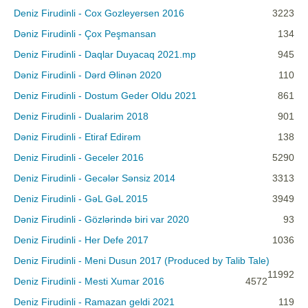
Deniz Firudinli - Cox Gozleyersen 2016
3223
Dəniz Firudinli - Çox Peşmansan
134
Deniz Firudinli - Daqlar Duyacaq 2021.mp
945
Dəniz Firudinli - Dərd Əlinən 2020
110
Deniz Firudinli - Dostum Geder Oldu 2021
861
Deniz Firudinli - Dualarim 2018
901
Dəniz Firudinli - Etiraf Edirəm
138
Deniz Firudinli - Geceler 2016
5290
Deniz Firudinli - Gecələr Sənsiz 2014
3313
Deniz Firudinli - GəL GəL 2015
3949
Dəniz Firudinli - Gözlərində biri var 2020
93
Deniz Firudinli - Her Defe 2017
1036
Deniz Firudinli - Meni Dusun 2017 (Produced by Talib Tale)
11992
Deniz Firudinli - Mesti Xumar 2016
4572
Deniz Firudinli - Ramazan geldi 2021
119