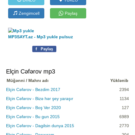
Zengimcell
Paylaş
MP3SAYT.az - Mp3 yukle pulsuz
f
Paylaş
Elçin Cəfərov mp3
Müğənni / Mahnı adı
Yüklənib
Elçin Cəfərov - Bezdim 2017
2394
Elçin Cəfərov - Bizə hər şey yaraşır
1134
Elçin Cəfərov - Boş Ver 2020
127
Elçin Cəfərov - Bu gun 2015
6989
Elçin Cəfərov - Dagilsin dunya 2015
2770
Elçin Cəfərov - Darıxıram
204