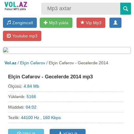
Zengimcell
Mp3 yüklə
Vip Mp3
Youtube mp3
Vol.az
/
Elçin Cəfərov
/ Elçin Cəfərov - Gecelerde 2014
Elçin Cəfərov - Gecelerde 2014 mp3
Ölçüsü:
4.84 Mb
Yüklənib:
5166
Müddəti:
04:02
Tezlik:
44100 Hz , 160 Kbps
DİNLƏ
YÜKLƏ