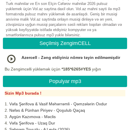
Turk mahnilar ve En son Elçin Cəfərov mahnilar 2026 pulsuz
yuklemek üçün Vol.az saytina daxil olun. Vol.az mahni sayti ilə mp3
formatında pulsuz mahnı yükləmək də asanlaşdı. Geniş bir musiqi
arxivinə malik Vol.az saytinda onlayn musiqi dinləyə və ən yeni,
zövqünüzə uyğun musiqi parçalarını səsli reklam loqoları olmadan və
yüksək keyfiyyətdə istifadə etdiyiniz kompyuter və ya
smartfonlarınıza pulsuz mp3 yukle bilərsiniz.
Seçilmiş ZengimCELL
Azercell - Zəng etdiyiniz nömrə təyin edilməmişdir
Bu Zengimcelli yükləmək üçün
*185*6265#YES
yığın
Populyar mp3
Sizin Mp3 burada !
Vəfa Şərifova & Vasif Məhərrəmli - Qəmzələrin Oxdur
Nəfəs & Pünhan Piriyev - Qoşulub Qaçaq
Aygün Kazımova - Məclis
Vəfa Şərifova - Uzaq Dur
Şəbnəm Tovuzlu - A Leyla (2026)