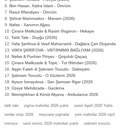
İlkin Hasan, Xatirə İslam - Ömrüm
Rəsul Əfəndiyev - Ömrüm
Şöhrət Məmmədov - Mənəm (2026)
Nəfəs - Xanımın Ağası
Çinarə Məlikzadə & Rasim Əsgərov - Hekayə
Talıb Tale - Duyğu (2026)
Vəfa Şərifova & Vasif Məhərrəmli - Dağlara Çən Düşəndə
VƏFA ŞƏRİFOVA - VƏTƏNİMƏ BAĞLIYAM (2026)
Nəfəs & Punhan Piriyev - Qoşulub Qaçaq
Çinarə Məlikzade & Topic - Tut Əlimdən (2026)
Aqşin Fateh & Şəbnəm Tovuzlu - Dəlisiyəm
Şəbnəm Tovuzlu - O Gözlərin 2026
Aysun İsmayılova - Sən Şamsan Əgər (2026
Üzeyir Mehdizadə - Gecikmə
Memişhkhan & Könül Aliyeva - Ambulance 2026
talib tale
yigma mahnilar 2026 yukle
samir ilqarli 2026 Yukle
serdar ortac 2026
meyxana yigmalar
yeni mahnilar 2026 mp3
mersiye
sevil sevinc 2026 mahnilari yukle
sebnem tovuzlu