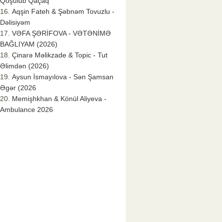
Qoşulub Qaçaq
Aqşin Fateh & Şəbnəm Tovuzlu -
Dəlisiyəm
VƏFA ŞƏRİFOVA - VƏTƏNİMƏ
BAĞLIYAM (2026)
Çinarə Məlikzade & Topic - Tut
Əlimdən (2026)
Aysun İsmayılova - Sən Şamsan
Əgər (2026
Memişhkhan & Könül Aliyeva -
Ambulance 2026