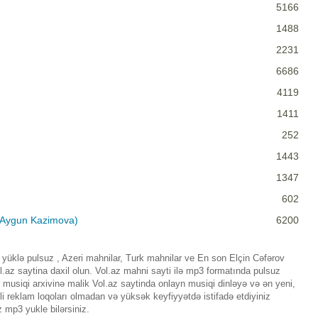
5166
1488
2231
6686
4119
1411
252
1443
1347
602
t Aygun Kazimova)
6200
yüklə pulsuz , Azeri mahnilar, Turk mahnilar ve En son Elçin Cəfərov
az saytina daxil olun. Vol.az mahni sayti ilə mp3 formatında pulsuz
musiqi arxivinə malik Vol.az saytinda onlayn musiqi dinləyə və ən yeni,
i reklam loqoları olmadan və yüksək keyfiyyətdə istifadə etdiyiniz
 mp3 yukle bilərsiniz.