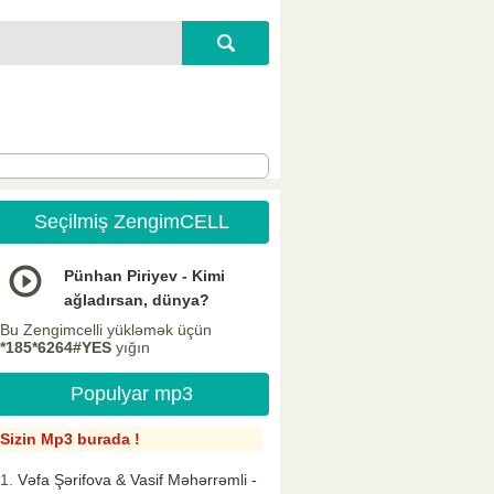
Seçilmiş ZengimCELL
Pünhan Piriyev - Kimi
ağladırsan, dünya?
Bu Zengimcelli yükləmək üçün
*185*6264#YES
yığın
Populyar mp3
Sizin Mp3 burada !
Vəfa Şərifova & Vasif Məhərrəmli -