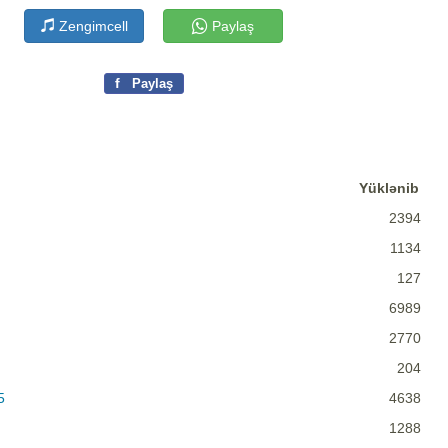
Zengimcell
Paylaş
f
Paylaş
Yüklənib
2394
1134
127
6989
2770
204
5
4638
1288