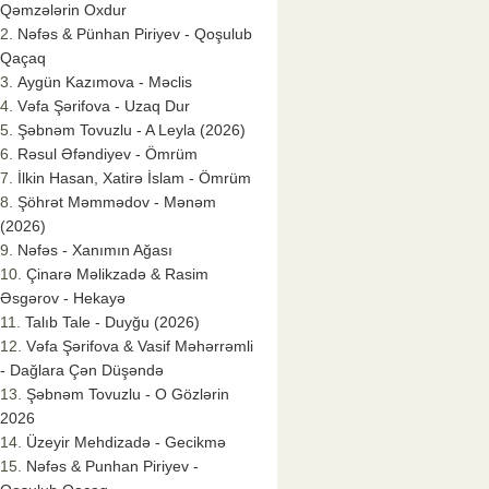
Qəmzələrin Oxdur
Nəfəs & Pünhan Piriyev - Qoşulub
Qaçaq
Aygün Kazımova - Məclis
Vəfa Şərifova - Uzaq Dur
Şəbnəm Tovuzlu - A Leyla (2026)
Rəsul Əfəndiyev - Ömrüm
İlkin Hasan, Xatirə İslam - Ömrüm
Şöhrət Məmmədov - Mənəm
(2026)
Nəfəs - Xanımın Ağası
Çinarə Məlikzadə & Rasim
Əsgərov - Hekayə
Talıb Tale - Duyğu (2026)
Vəfa Şərifova & Vasif Məhərrəmli
- Dağlara Çən Düşəndə
Şəbnəm Tovuzlu - O Gözlərin
2026
Üzeyir Mehdizadə - Gecikmə
Nəfəs & Punhan Piriyev -