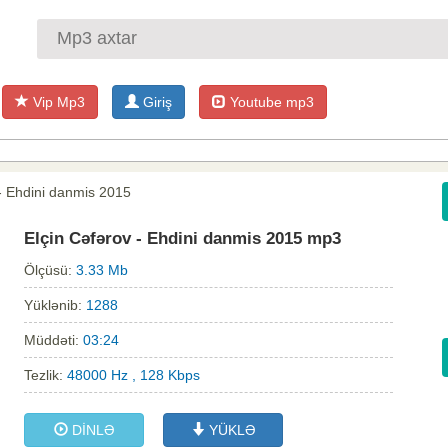
Vip Mp3
Giriş
Youtube mp3
 - Ehdini danmis 2015
Elçin Cəfərov - Ehdini danmis 2015 mp3
Ölçüsü:
3.33 Mb
Yüklənib:
1288
Müddəti:
03:24
Tezlik:
48000 Hz , 128 Kbps
DİNLƏ
YÜKLƏ