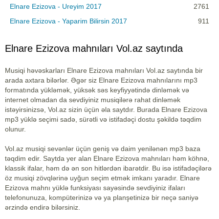
Elnare Ezizova - Ureyim 2017
2761
Elnare Ezizova - Yaparim Bilirsin 2017
911
Elnare Ezizova mahnıları Vol.az saytında
Musiqi həvəskarları Elnare Ezizova mahnıları Vol.az saytında bir
arada axtara bilərlər. Əgər siz Elnare Ezizova mahnılarını mp3
formatında yükləmək, yüksək səs keyfiyyətində dinləmək və
internet olmadan da sevdiyiniz musiqilərə rahat dinləmək
istəyirsinizsə, Vol.az sizin üçün əla saytdır. Burada Elnare Ezizova
mp3 yüklə seçimi sadə, sürətli və istifadəçi dostu şəkildə təqdim
olunur.
Vol.az musiqi sevənlər üçün geniş və daim yenilənən mp3 baza
təqdim edir. Saytda yer alan Elnare Ezizova mahnıları həm köhnə,
klassik ifalar, həm də ən son hitlərdən ibarətdir. Bu isə istifadəçilərə
öz musiqi zövqlərinə uyğun seçim etmək imkanı yaradır. Elnare
Ezizova mahnı yüklə funksiyası sayəsində sevdiyiniz ifaları
telefonunuza, kompüterinizə və ya planşetinizə bir neçə saniyə
ərzində endirə bilərsiniz.