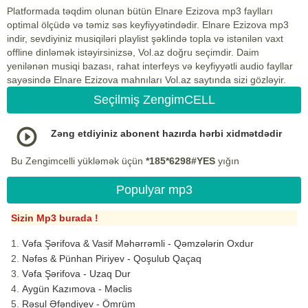
Platformada təqdim olunan bütün Elnare Ezizova mp3 faylları
optimal ölçüdə və təmiz səs keyfiyyətindədir. Elnare Ezizova mp3
indir, sevdiyiniz musiqiləri playlist şəklində topla və istənilən vaxt
offline dinləmək istəyirsinizsə, Vol.az doğru seçimdir. Daim
yenilənən musiqi bazası, rahat interfeys və keyfiyyətli audio fayllar
sayəsində Elnare Ezizova mahnıları Vol.az saytında sizi gözləyir.
Seçilmiş ZengimCELL
Zəng etdiyiniz abonent hazırda hərbi xidmətdədir
Bu Zengimcelli yükləmək üçün
*185*6298#YES
yığın
Populyar mp3
Sizin Mp3 burada !
Vəfa Şərifova & Vasif Məhərrəmli - Qəmzələrin Oxdur
Nəfəs & Pünhan Piriyev - Qoşulub Qaçaq
Vəfa Şərifova - Uzaq Dur
Aygün Kazımova - Məclis
Rəsul Əfəndiyev - Ömrüm