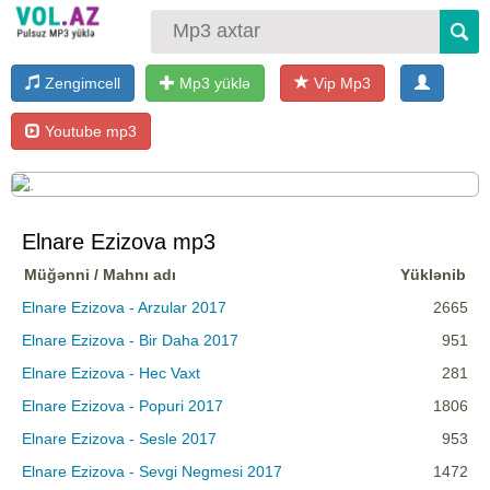
Zengimcell
Mp3 yüklə
Vip Mp3
Youtube mp3
Elnare Ezizova mp3
Müğənni / Mahnı adı
Yüklənib
Elnare Ezizova - Arzular 2017
2665
Elnare Ezizova - Bir Daha 2017
951
Elnare Ezizova - Hec Vaxt
281
Elnare Ezizova - Popuri 2017
1806
Elnare Ezizova - Sesle 2017
953
Elnare Ezizova - Sevgi Negmesi 2017
1472