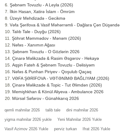
Şəbnəm Tovuzlu - A Leyla (2026)
İlkin Hasan, Xatirə İslam - Ömrüm
Üzeyir Mehdizadə - Gecikmə
Vəfa Şərifova & Vasif Məhərrəmli - Dağlara Çən Düşəndə
Talıb Tale - Duyğu (2026)
Şöhrət Məmmədov - Mənəm (2026)
Nəfəs - Xanımın Ağası
Şəbnəm Tovuzlu - O Gözlərin 2026
Çinarə Məlikzadə & Rasim Əsgərov - Hekayə
Aqşin Fateh & Şəbnəm Tovuzlu - Dəlisiyəm
Nəfəs & Punhan Piriyev - Qoşulub Qaçaq
VƏFA ŞƏRİFOVA - VƏTƏNİMƏ BAĞLIYAM (2026)
Çinarə Məlikzade & Topic - Tut Əlimdən (2026)
Memişhkhan & Könül Aliyeva - Ambulance 2026
Mürsəl Səfərov - Günahkarıq 2026
qemli mahnilar 2026
talib tale
dini mahnilar 2026
yigma mahnilar 2026 yukle
Yeni Mahnilar 2026 Yukle
Vasif Azimov 2026 Yukle
perviz turkan
Ifrat 2026 Yukle