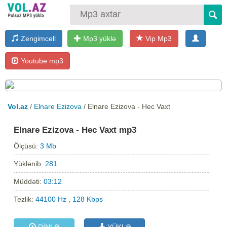
Zengimcell
Mp3 yüklə
Vip Mp3
Youtube mp3
Vol.az
/
Elnare Ezizova
/ Elnare Ezizova - Hec Vaxt
Elnare Ezizova - Hec Vaxt mp3
Ölçüsü:
3 Mb
Yüklənib:
281
Müddəti:
03:12
Tezlik:
44100 Hz , 128 Kbps
DİNLƏ
YÜKLƏ