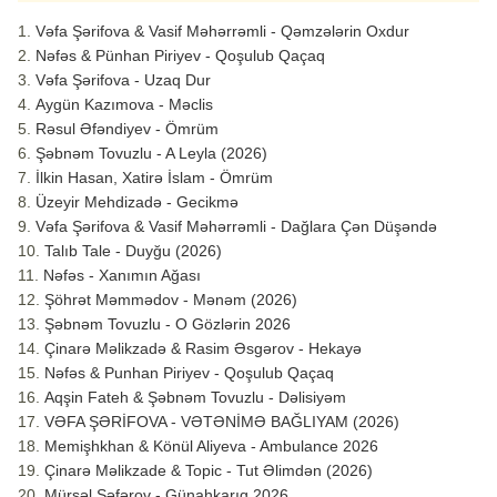
Vəfa Şərifova & Vasif Məhərrəmli - Qəmzələrin Oxdur
Nəfəs & Pünhan Piriyev - Qoşulub Qaçaq
Vəfa Şərifova - Uzaq Dur
Aygün Kazımova - Məclis
Rəsul Əfəndiyev - Ömrüm
Şəbnəm Tovuzlu - A Leyla (2026)
İlkin Hasan, Xatirə İslam - Ömrüm
Üzeyir Mehdizadə - Gecikmə
Vəfa Şərifova & Vasif Məhərrəmli - Dağlara Çən Düşəndə
Talıb Tale - Duyğu (2026)
Nəfəs - Xanımın Ağası
Şöhrət Məmmədov - Mənəm (2026)
Şəbnəm Tovuzlu - O Gözlərin 2026
Çinarə Məlikzadə & Rasim Əsgərov - Hekayə
Nəfəs & Punhan Piriyev - Qoşulub Qaçaq
Aqşin Fateh & Şəbnəm Tovuzlu - Dəlisiyəm
VƏFA ŞƏRİFOVA - VƏTƏNİMƏ BAĞLIYAM (2026)
Memişhkhan & Könül Aliyeva - Ambulance 2026
Çinarə Məlikzade & Topic - Tut Əlimdən (2026)
Mürsəl Səfərov - Günahkarıq 2026