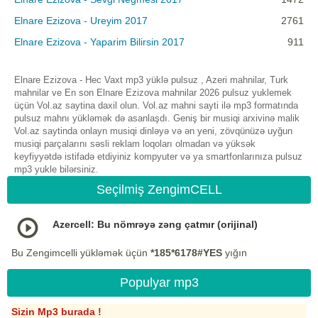
Elnare Ezizova - Ureyim 2017
2761
Elnare Ezizova - Yaparim Bilirsin 2017
911
Elnare Ezizova - Hec Vaxt mp3 yüklə pulsuz , Azeri mahnilar, Turk
mahnilar ve En son Elnare Ezizova mahnilar 2026 pulsuz yuklemek
üçün Vol.az saytina daxil olun. Vol.az mahni sayti ilə mp3 formatında
pulsuz mahnı yükləmək də asanlaşdı. Geniş bir musiqi arxivinə malik
Vol.az saytinda onlayn musiqi dinləyə və ən yeni, zövqünüzə uyğun
musiqi parçalarını səsli reklam loqoları olmadan və yüksək
keyfiyyətdə istifadə etdiyiniz kompyuter və ya smartfonlarınıza pulsuz
mp3 yukle bilərsiniz.
Seçilmiş ZengimCELL
Azercell: Bu nömrəyə zəng çatmır (orijinal)
Bu Zengimcelli yükləmək üçün
*185*6178#YES
yığın
Populyar mp3
Sizin Mp3 burada !