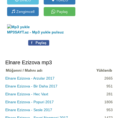
Zengimcell
Paylaş
MP3SAYT.az - Mp3 yukle pulsuz
f
Paylaş
Elnare Ezizova mp3
Müğənni / Mahnı adı
Yüklənib
Elnare Ezizova - Arzular 2017
2665
Elnare Ezizova - Bir Daha 2017
951
Elnare Ezizova - Hec Vaxt
281
Elnare Ezizova - Popuri 2017
1806
Elnare Ezizova - Sesle 2017
953
Elnare Ezizova - Sevgi Negmesi 2017
1472