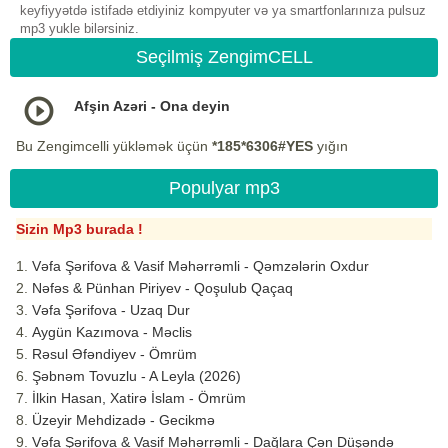
keyfiyyətdə istifadə etdiyiniz kompyuter və ya smartfonlarınıza pulsuz
mp3 yukle bilərsiniz.
Seçilmiş ZengimCELL
Afşin Azəri - Ona deyin
Bu Zengimcelli yükləmək üçün
*185*6306#YES
yığın
Populyar mp3
Sizin Mp3 burada !
Vəfa Şərifova & Vasif Məhərrəmli - Qəmzələrin Oxdur
Nəfəs & Pünhan Piriyev - Qoşulub Qaçaq
Vəfa Şərifova - Uzaq Dur
Aygün Kazımova - Məclis
Rəsul Əfəndiyev - Ömrüm
Şəbnəm Tovuzlu - A Leyla (2026)
İlkin Hasan, Xatirə İslam - Ömrüm
Üzeyir Mehdizadə - Gecikmə
Vəfa Şərifova & Vasif Məhərrəmli - Dağlara Çən Düşəndə