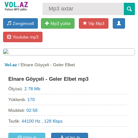
Zengimcell
Mp3 yüklə
Vip Mp3
Youtube mp3
Vol.az
/ Elnare Göyçeli - Geler Elbet
Elnare Göyçeli - Geler Elbet mp3
Ölçüsü:
2.78 Mb
Yüklənib:
170
Müddəti:
02:58
Tezlik:
44100 Hz , 128 Kbps
DİNLƏ
YÜKLƏ