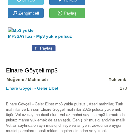
Zengimcell
Paylaş
MP3SAYT.az - Mp3 yukle pulsuz
f
Paylaş
Elnare Göyçeli mp3
Müğənni / Mahnı adı
Yüklənib
Elnare Göyçeli - Geler Elbet
170
Elnare Göyçeli - Geler Elbet mp3 yüklə pulsuz , Azeri mahnilar, Turk
mahnilar ve En son Elnare Göyçeli mahnilar 2026 pulsuz yuklemek
üçün Vol.az saytina daxil olun. Vol.az mahni sayti ilə mp3 formatında
pulsuz mahnı yükləmək də asanlaşdı. Geniş bir musiqi arxivinə malik
Vol.az saytinda onlayn musiqi dinləyə və ən yeni, zövqünüzə uyğun
musiqi parçalarını səsli reklam loqoları olmadan və yüksək