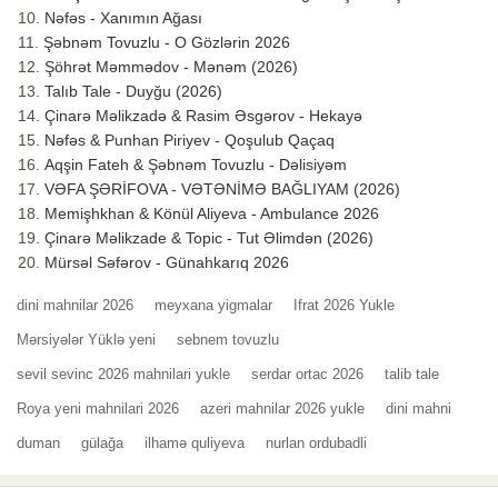
Nəfəs - Xanımın Ağası
Şəbnəm Tovuzlu - O Gözlərin 2026
Şöhrət Məmmədov - Mənəm (2026)
Talıb Tale - Duyğu (2026)
Çinarə Məlikzadə & Rasim Əsgərov - Hekayə
Nəfəs & Punhan Piriyev - Qoşulub Qaçaq
Aqşin Fateh & Şəbnəm Tovuzlu - Dəlisiyəm
VƏFA ŞƏRİFOVA - VƏTƏNİMƏ BAĞLIYAM (2026)
Memişhkhan & Könül Aliyeva - Ambulance 2026
Çinarə Məlikzade & Topic - Tut Əlimdən (2026)
Mürsəl Səfərov - Günahkarıq 2026
dini mahnilar 2026
meyxana yigmalar
Ifrat 2026 Yukle
Mərsiyələr Yüklə yeni
sebnem tovuzlu
sevil sevinc 2026 mahnilari yukle
serdar ortac 2026
talib tale
Roya yeni mahnilari 2026
azeri mahnilar 2026 yukle
dini mahni
duman
gülağa
ilhamə quliyeva
nurlan ordubadli