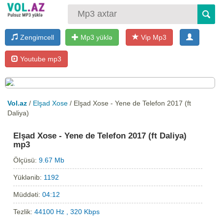
Zengimcell
Mp3 yüklə
Vip Mp3
Youtube mp3
Vol.az
/
Elşad Xose
/ Elşad Xose - Yene de Telefon 2017 (ft
Daliya)
Elşad Xose - Yene de Telefon 2017 (ft Daliya)
mp3
Ölçüsü:
9.67 Mb
Yüklənib:
1192
Müddəti:
04:12
Tezlik:
44100 Hz , 320 Kbps