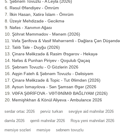
Şəbnəm Tovuzlu - A Leyla (2026)
Rəsul Əfəndiyev - Ömrüm
İlkin Hasan, Xatirə İslam - Ömrüm
Üzeyir Mehdizadə - Gecikmə
Nəfəs - Xanımın Ağası
Şöhrət Məmmədov - Mənəm (2026)
Vəfa Şərifova & Vasif Məhərrəmli - Dağlara Çən Düşəndə
Talıb Tale - Duyğu (2026)
Çinarə Məlikzadə & Rasim Əsgərov - Hekayə
Nəfəs & Punhan Piriyev - Qoşulub Qaçaq
Şəbnəm Tovuzlu - O Gözlərin 2026
Aqşin Fateh & Şəbnəm Tovuzlu - Dəlisiyəm
Çinarə Məlikzade & Topic - Tut Əlimdən (2026)
Aysun İsmayılova - Sən Şamsan Əgər (2026
VƏFA ŞƏRİFOVA - VƏTƏNİMƏ BAĞLIYAM (2026)
Memişhkhan & Könül Aliyeva - Ambulance 2026
serdar ortac 2026
perviz turkan
sevgiye aid mahnilar 2026
damla 2026
qemli mahnilar 2026
Roya yeni mahnilari 2026
mersiye sozleri
mersiye
sebnem tovuzlu