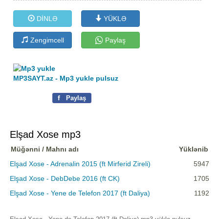
DİNLƏ
YÜKLƏ
Zengimcell
Paylaş
MP3SAYT.az - Mp3 yukle pulsuz
f
Paylaş
Elşad Xose mp3
Müğənni / Mahnı adı
Yüklənib
Elşad Xose - Adrenalin 2015 (ft Mirferid Zireli)
5947
Elşad Xose - DebDebe 2016 (ft CK)
1705
Elşad Xose - Yene de Telefon 2017 (ft Daliya)
1192