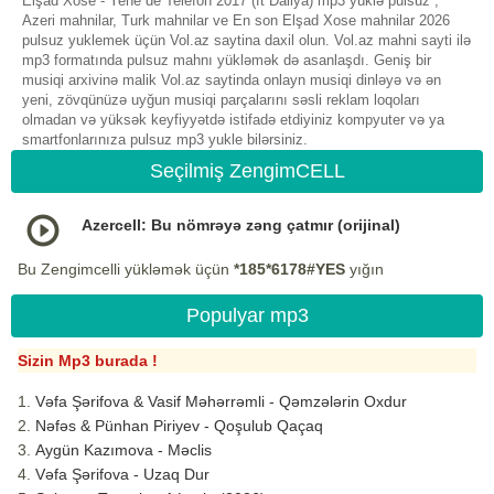
Elşad Xose - Yene de Telefon 2017 (ft Daliya) mp3 yüklə pulsuz ,
Azeri mahnilar, Turk mahnilar ve En son Elşad Xose mahnilar 2026
pulsuz yuklemek üçün Vol.az saytina daxil olun. Vol.az mahni sayti ilə
mp3 formatında pulsuz mahnı yükləmək də asanlaşdı. Geniş bir
musiqi arxivinə malik Vol.az saytinda onlayn musiqi dinləyə və ən
yeni, zövqünüzə uyğun musiqi parçalarını səsli reklam loqoları
olmadan və yüksək keyfiyyətdə istifadə etdiyiniz kompyuter və ya
smartfonlarınıza pulsuz mp3 yukle bilərsiniz.
Seçilmiş ZengimCELL
Azercell: Bu nömrəyə zəng çatmır (orijinal)
Bu Zengimcelli yükləmək üçün
*185*6178#YES
yığın
Populyar mp3
Sizin Mp3 burada !
Vəfa Şərifova & Vasif Məhərrəmli - Qəmzələrin Oxdur
Nəfəs & Pünhan Piriyev - Qoşulub Qaçaq
Aygün Kazımova - Məclis
Vəfa Şərifova - Uzaq Dur